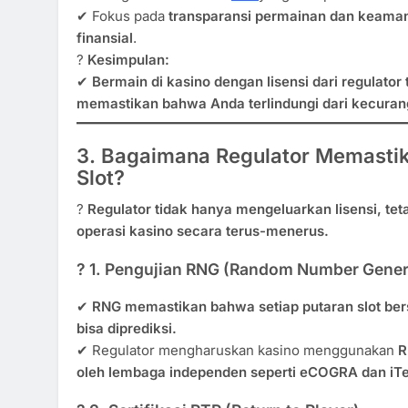
✔ Fokus pada
transparansi permainan dan keaman
finansial
.
?
Kesimpulan:
✔
Bermain di kasino dengan lisensi dari regulator
memastikan bahwa Anda terlindungi dari kecuran
3. Bagaimana Regulator Memast
Slot?
?
Regulator tidak hanya mengeluarkan lisensi, te
operasi kasino secara terus-menerus.
? 1. Pengujian RNG (Random Number Gener
✔
RNG memastikan bahwa setiap putaran slot bers
bisa diprediksi.
✔ Regulator mengharuskan kasino menggunakan
R
oleh lembaga independen seperti eCOGRA dan iT