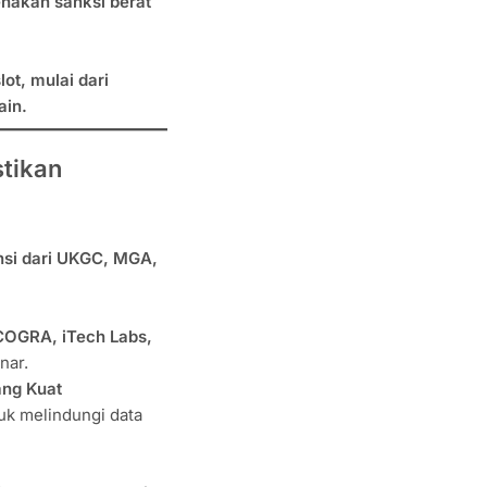
enakan sanksi berat
ot, mulai dari
ain.
tikan
ensi dari UKGC, MGA,
 eCOGRA, iTech Labs,
nar.
ng Kuat
uk melindungi data