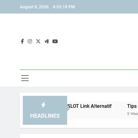
Skip
August 8, 2026
4:53:19 PM
to
content
Min
Temukan S
nggunakan EDWINSLOT Link Alternatif
Tips Menghindar
2 Weeks Ago
HEADLINES