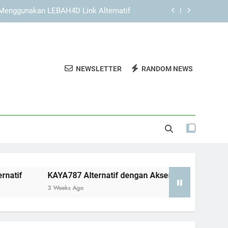
 Menggunakan LEBAH4D Link Alternatif
Cepat untuk Berbagai Kondisi Jaringan
n Responsif untuk Mobile dan Desktop
NEWSLETTER
RANDOM NEWS
enggunakan EDWINSLOT Link Alternatif
 Menggunakan LEBAH4D Link Alternatif
Cepat untuk Berbagai Kondisi Jaringan
n Responsif untuk Mobile dan Desktop
KAYA787 Alternatif dengan Akses Cepat untuk Berbagai Kond
3 Weeks Ago