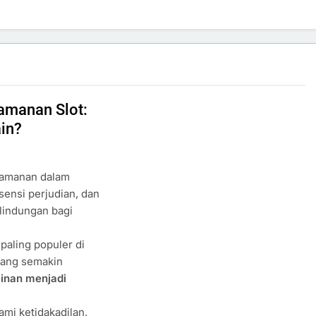
amanan Slot:
in?
keamanan dalam
ensi perjudian, dan
lindungan bagi
 paling populer di
yang semakin
inan menjadi
mi ketidakadilan,