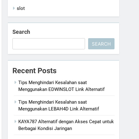
slot
Search
SEARCH
Recent Posts
Tips Menghindari Kesalahan saat
Menggunakan EDWINSLOT Link Alternatif
Tips Menghindari Kesalahan saat
Menggunakan LEBAH4D Link Alternatif
KAYA787 Alternatif dengan Akses Cepat untuk
Berbagai Kondisi Jaringan