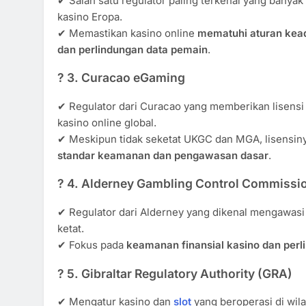
✔ Salah satu regulator paling terkenal yang banyak
kasino Eropa.
✔ Memastikan kasino online
mematuhi aturan kea
dan perlindungan data pemain
.
? 3. Curacao eGaming
✔ Regulator dari Curacao yang memberikan lisensi
kasino online global.
✔ Meskipun tidak seketat UKGC dan MGA, lisensi
standar keamanan dan pengawasan dasar
.
? 4. Alderney Gambling Control Commissi
✔ Regulator dari Alderney yang dikenal mengawasi
ketat.
✔ Fokus pada
keamanan finansial kasino dan per
? 5. Gibraltar Regulatory Authority (GRA)
✔ Mengatur kasino dan
slot
yang beroperasi di wila