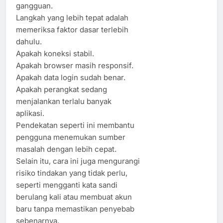
gangguan.
Langkah yang lebih tepat adalah
memeriksa faktor dasar terlebih
dahulu.
Apakah koneksi stabil.
Apakah browser masih responsif.
Apakah data login sudah benar.
Apakah perangkat sedang
menjalankan terlalu banyak
aplikasi.
Pendekatan seperti ini membantu
pengguna menemukan sumber
masalah dengan lebih cepat.
Selain itu, cara ini juga mengurangi
risiko tindakan yang tidak perlu,
seperti mengganti kata sandi
berulang kali atau membuat akun
baru tanpa memastikan penyebab
sebenarnya.