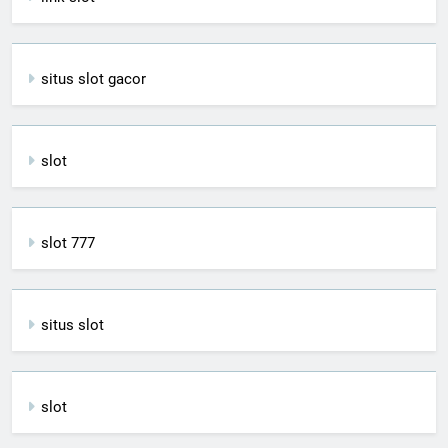
situs slot gacor
slot
slot 777
situs slot
slot