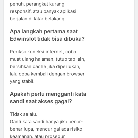
penuh, perangkat kurang
responsif, atau banyak aplikasi
berjalan di latar belakang.
Apa langkah pertama saat
Edwinslot tidak bisa dibuka?
Periksa koneksi internet, coba
muat ulang halaman, tutup tab lain,
bersihkan cache jika diperlukan,
lalu coba kembali dengan browser
yang stabil.
Apakah perlu mengganti kata
sandi saat akses gagal?
Tidak selalu.
Ganti kata sandi hanya jika benar-
benar lupa, mencurigai ada risiko
keamanan, atau prosedur