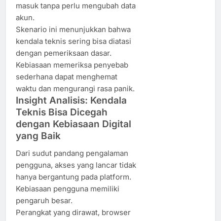
masuk tanpa perlu mengubah data
akun.
Skenario ini menunjukkan bahwa
kendala teknis sering bisa diatasi
dengan pemeriksaan dasar.
Kebiasaan memeriksa penyebab
sederhana dapat menghemat
waktu dan mengurangi rasa panik.
Insight Analisis: Kendala
Teknis Bisa Dicegah
dengan Kebiasaan Digital
yang Baik
Dari sudut pandang pengalaman
pengguna, akses yang lancar tidak
hanya bergantung pada platform.
Kebiasaan pengguna memiliki
pengaruh besar.
Perangkat yang dirawat, browser