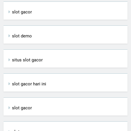
slot gacor
slot demo
situs slot gacor
slot gacor hari ini
slot gacor