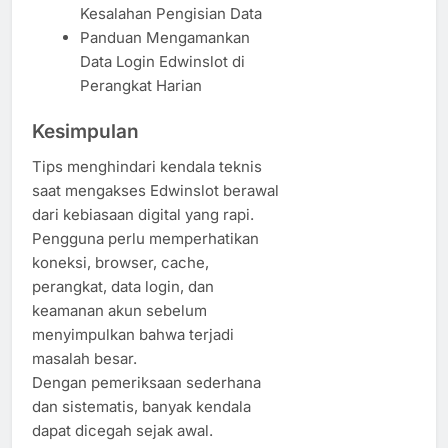
Kesalahan Pengisian Data
Panduan Mengamankan
Data Login Edwinslot di
Perangkat Harian
Kesimpulan
Tips menghindari kendala teknis
saat mengakses Edwinslot berawal
dari kebiasaan digital yang rapi.
Pengguna perlu memperhatikan
koneksi, browser, cache,
perangkat, data login, dan
keamanan akun sebelum
menyimpulkan bahwa terjadi
masalah besar.
Dengan pemeriksaan sederhana
dan sistematis, banyak kendala
dapat dicegah sejak awal.