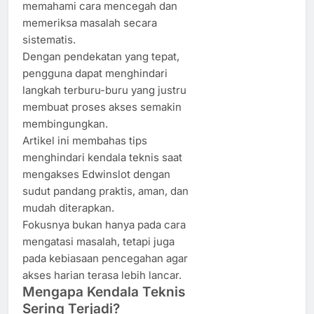
memahami cara mencegah dan
memeriksa masalah secara
sistematis.
Dengan pendekatan yang tepat,
pengguna dapat menghindari
langkah terburu-buru yang justru
membuat proses akses semakin
membingungkan.
Artikel ini membahas tips
menghindari kendala teknis saat
mengakses Edwinslot dengan
sudut pandang praktis, aman, dan
mudah diterapkan.
Fokusnya bukan hanya pada cara
mengatasi masalah, tetapi juga
pada kebiasaan pencegahan agar
akses harian terasa lebih lancar.
Mengapa Kendala Teknis
Sering Terjadi?