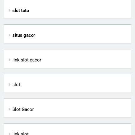
slot toto
situs gacor
link slot gacor
slot
Slot Gacor
link slot