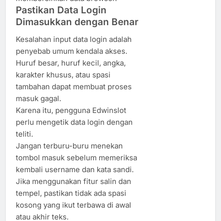
Pastikan Data Login
Dimasukkan dengan Benar
Kesalahan input data login adalah
penyebab umum kendala akses.
Huruf besar, huruf kecil, angka,
karakter khusus, atau spasi
tambahan dapat membuat proses
masuk gagal.
Karena itu, pengguna Edwinslot
perlu mengetik data login dengan
teliti.
Jangan terburu-buru menekan
tombol masuk sebelum memeriksa
kembali username dan kata sandi.
Jika menggunakan fitur salin dan
tempel, pastikan tidak ada spasi
kosong yang ikut terbawa di awal
atau akhir teks.