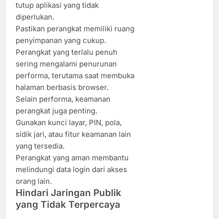
tutup aplikasi yang tidak
diperlukan.
Pastikan perangkat memiliki ruang
penyimpanan yang cukup.
Perangkat yang terlalu penuh
sering mengalami penurunan
performa, terutama saat membuka
halaman berbasis browser.
Selain performa, keamanan
perangkat juga penting.
Gunakan kunci layar, PIN, pola,
sidik jari, atau fitur keamanan lain
yang tersedia.
Perangkat yang aman membantu
melindungi data login dari akses
orang lain.
Hindari Jaringan Publik
yang Tidak Terpercaya