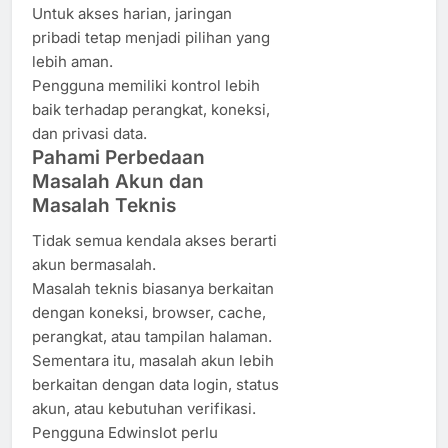
Untuk akses harian, jaringan
pribadi tetap menjadi pilihan yang
lebih aman.
Pengguna memiliki kontrol lebih
baik terhadap perangkat, koneksi,
dan privasi data.
Pahami Perbedaan
Masalah Akun dan
Masalah Teknis
Tidak semua kendala akses berarti
akun bermasalah.
Masalah teknis biasanya berkaitan
dengan koneksi, browser, cache,
perangkat, atau tampilan halaman.
Sementara itu, masalah akun lebih
berkaitan dengan data login, status
akun, atau kebutuhan verifikasi.
Pengguna Edwinslot perlu