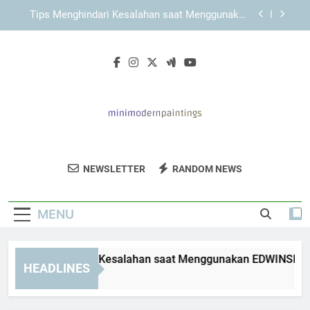
Skip
KAYA787 Alternatif dengan Akses Cepat untuk
to
Berbagai Kondisi Jaringan
content
KAYA787 Alternatif dengan Desain Responsif
untuk Mobile dan Desktop
Tips Menghindari Kesalahan saat Menggunakan
EDWINSLOT Link Alternatif
Tips Menghindari Kesalahan saat Menggunakan
LEBAH4D Link Alternatif
KAYA787 Alternatif dengan Akses Cepat untuk
Berbagai Kondisi Jaringan
Mini Modern
Temukan Seni Lukisan Modern Yang Unik Di
KAYA787 Alternatif dengan Desain Responsif
NEWSLETTER
RANDOM NEWS
Paintings
untuk Mobile dan Desktop
Mini Modern Paintings.
MENU
ps Menghindari Kesalahan saat Menggunakan EDWINSLOT Link
HEADLINES
Weeks Ago