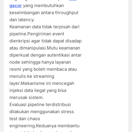
gacor
yang membutuhkan
keseimbangan antara throughput
dan latency.
Keamanan data tidak terpisah dari
pipeline.Pengiriman event
dienkripsi agar tidak dapat disadap
atau dimanipulasi.Mutu keamanan
diperkuat dengan autentikasi antar
node sehingga hanya layanan
resmi yang boleh membaca atau
menulis ke streaming
layer.Mekanisme ini mencegah
injeksi data ilegal yang bisa
merusak sistem.
Evaluasi pipeline terdistribusi
dilakukan menggunakan stress
test dan chaos
engineering.Keduanya membantu