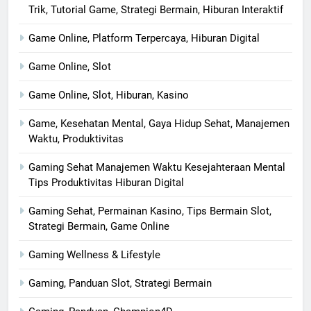
Trik, Tutorial Game, Strategi Bermain, Hiburan Interaktif
Game Online, Platform Terpercaya, Hiburan Digital
Game Online, Slot
Game Online, Slot, Hiburan, Kasino
Game, Kesehatan Mental, Gaya Hidup Sehat, Manajemen
Waktu, Produktivitas
Gaming Sehat Manajemen Waktu Kesejahteraan Mental
Tips Produktivitas Hiburan Digital
Gaming Sehat, Permainan Kasino, Tips Bermain Slot,
Strategi Bermain, Game Online
Gaming Wellness & Lifestyle
Gaming, Panduan Slot, Strategi Bermain