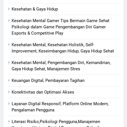
Kesehatan & Gaya Hidup
Kesehatan Mental Gamer Tips Bermain Game Sehat
Psikologi dalam Game Pengembangan Diri Gamer
Esports & Competitive Play
Kesehatan Mental, Kesehatan Holistik, Self-
Improvement, Keseimbangan Hidup, Gaya Hidup Sehat
Kesehatan Mental, Pengembangan Diri, Kemandirian,
Gaya Hidup Sehat, Manajemen Stres
Keuangan Digital, Pembayaran Tagihan
Konektivitas dan Optimasi Akses
Layanan Digital Responsif, Platform Online Modern,
Pengalaman Pengguna
Literasi Risiko,Psikologi Pengguna,Manajemen