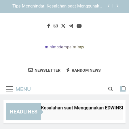
Skip
KAYA787 Alternatif dengan Akses Cepat untuk
to
Berbagai Kondisi Jaringan
content
KAYA787 Alternatif dengan Desain Responsif
untuk Mobile dan Desktop
Tips Menghindari Kesalahan saat Menggunakan
EDWINSLOT Link Alternatif
Tips Menghindari Kesalahan saat Menggunakan
LEBAH4D Link Alternatif
KAYA787 Alternatif dengan Akses Cepat untuk
Berbagai Kondisi Jaringan
Mini Modern
Temukan Seni Lukisan Modern Yang Unik Di
KAYA787 Alternatif dengan Desain Responsif
NEWSLETTER
RANDOM NEWS
Paintings
untuk Mobile dan Desktop
Mini Modern Paintings.
MENU
ps Menghindari Kesalahan saat Menggunakan EDWINSLOT Link 
HEADLINES
Weeks Ago