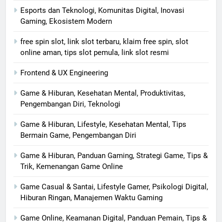
Esports dan Teknologi, Komunitas Digital, Inovasi
Gaming, Ekosistem Modern
free spin slot, link slot terbaru, klaim free spin, slot
online aman, tips slot pemula, link slot resmi
Frontend & UX Engineering
Game & Hiburan, Kesehatan Mental, Produktivitas,
Pengembangan Diri, Teknologi
Game & Hiburan, Lifestyle, Kesehatan Mental, Tips
Bermain Game, Pengembangan Diri
Game & Hiburan, Panduan Gaming, Strategi Game, Tips &
Trik, Kemenangan Game Online
Game Casual & Santai, Lifestyle Gamer, Psikologi Digital,
Hiburan Ringan, Manajemen Waktu Gaming
Game Online, Keamanan Digital, Panduan Pemain, Tips &