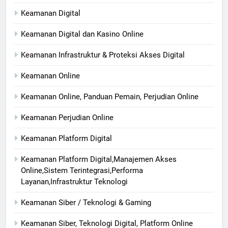
Keamanan Digital
Keamanan Digital dan Kasino Online
Keamanan Infrastruktur & Proteksi Akses Digital
Keamanan Online
Keamanan Online, Panduan Pemain, Perjudian Online
Keamanan Perjudian Online
Keamanan Platform Digital
Keamanan Platform Digital,Manajemen Akses
Online,Sistem Terintegrasi,Performa
Layanan,Infrastruktur Teknologi
Keamanan Siber / Teknologi & Gaming
Keamanan Siber, Teknologi Digital, Platform Online