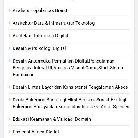
Analisis Popularitas Brand
Arsitektur Data & Infrastruktur Teknologi
Arsitektur Informasi Digital
Desain & Psikologi Digital
Desain Antarmuka Permainan Digital,Pengalaman
Pengguna Interaktif,Analisis Visual Game,Studi Sistem
Permainan
Desain Lintas Layar dan Konsistensi Pengalaman Akses
Dunia Pokémon Sosiologi Fiksi Perilaku Sosial Ekologi
Pokémon Budaya dan Komunitas Interaksi Antar Spesies
Edukasi Keamanan & Validasi Domain
Efisiensi Akses Digital