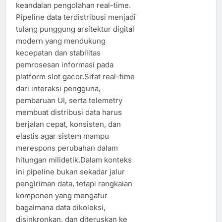
keandalan pengolahan real-time.
Pipeline data terdistribusi menjadi
tulang punggung arsitektur digital
modern yang mendukung
kecepatan dan stabilitas
pemrosesan informasi pada
platform slot gacor.Sifat real-time
dari interaksi pengguna,
pembaruan UI, serta telemetry
membuat distribusi data harus
berjalan cepat, konsisten, dan
elastis agar sistem mampu
merespons perubahan dalam
hitungan milidetik.Dalam konteks
ini pipeline bukan sekadar jalur
pengiriman data, tetapi rangkaian
komponen yang mengatur
bagaimana data dikoleksi,
disinkronkan, dan diteruskan ke