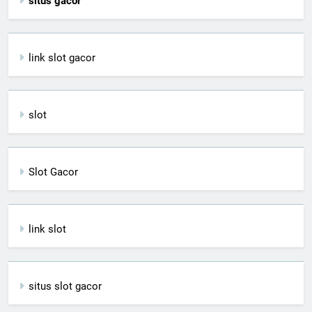
situs gacor
link slot gacor
slot
Slot Gacor
link slot
situs slot gacor