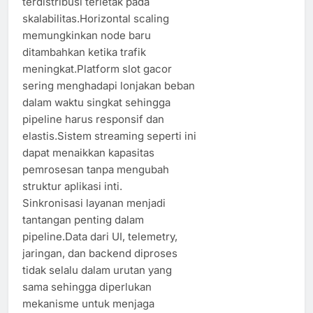
terdistribusi terletak pada
skalabilitas.Horizontal scaling
memungkinkan node baru
ditambahkan ketika trafik
meningkat.Platform slot gacor
sering menghadapi lonjakan beban
dalam waktu singkat sehingga
pipeline harus responsif dan
elastis.Sistem streaming seperti ini
dapat menaikkan kapasitas
pemrosesan tanpa mengubah
struktur aplikasi inti.
Sinkronisasi layanan menjadi
tantangan penting dalam
pipeline.Data dari UI, telemetry,
jaringan, dan backend diproses
tidak selalu dalam urutan yang
sama sehingga diperlukan
mekanisme untuk menjaga