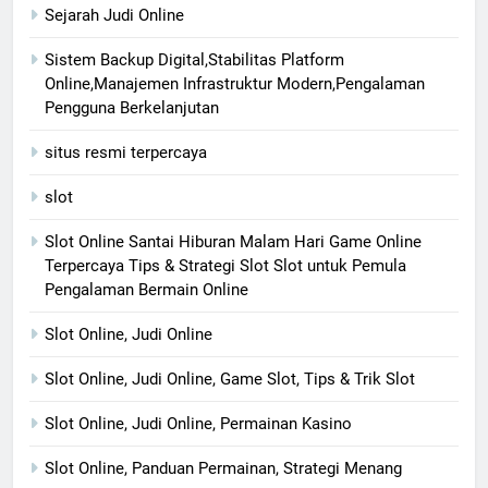
Sejarah Judi Online
Sistem Backup Digital,Stabilitas Platform
Online,Manajemen Infrastruktur Modern,Pengalaman
Pengguna Berkelanjutan
situs resmi terpercaya
slot
Slot Online Santai Hiburan Malam Hari Game Online
Terpercaya Tips & Strategi Slot Slot untuk Pemula
Pengalaman Bermain Online
Slot Online, Judi Online
Slot Online, Judi Online, Game Slot, Tips & Trik Slot
Slot Online, Judi Online, Permainan Kasino
Slot Online, Panduan Permainan, Strategi Menang