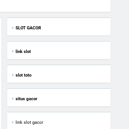
SLOT GACOR
link slot
slot toto
situs gacor
link slot gacor