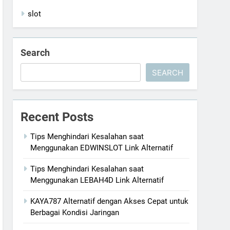
slot
Search
SEARCH
Recent Posts
Tips Menghindari Kesalahan saat
Menggunakan EDWINSLOT Link Alternatif
Tips Menghindari Kesalahan saat
Menggunakan LEBAH4D Link Alternatif
KAYA787 Alternatif dengan Akses Cepat untuk
Berbagai Kondisi Jaringan