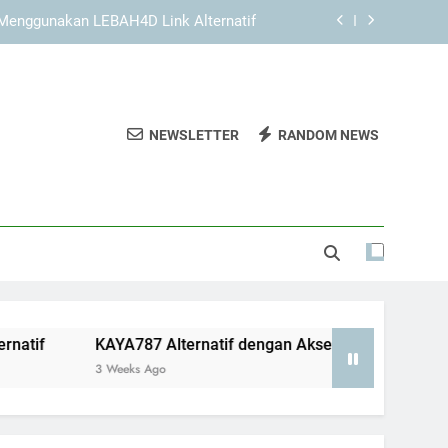
 Menggunakan LEBAH4D Link Alternatif
Cepat untuk Berbagai Kondisi Jaringan
n Responsif untuk Mobile dan Desktop
NEWSLETTER
RANDOM NEWS
enggunakan EDWINSLOT Link Alternatif
 Menggunakan LEBAH4D Link Alternatif
Cepat untuk Berbagai Kondisi Jaringan
n Responsif untuk Mobile dan Desktop
KAYA787 Alternatif dengan Akses Cepat untuk Berbagai Kond
3 Weeks Ago