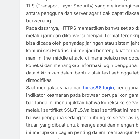
TLS (Transport Layer Security) yang melindungi pe
antara pengguna dan server agar tidak dapat diakse
berwenang
Pada dasarnya, HTTPS memastikan bahwa setiap da
melalui jaringan dikonversi menjadi format terenkri
bisa dibaca oleh penyadap jaringan atau sistem jaha
komunikasi.Enkripsi ini menjadi benteng kuat terh
man-in-the-middle attack, di mana pelaku mencob
koneksi dan menangkap informasi login pengguna
data dikirimkan dalam bentuk plaintext sehingga le
dimodifikasi
Saat mengakses halaman
horas88 login
, pengguna
indikator keamanan pada browser berupa ikon gem
bar.Tanda ini menunjukkan bahwa koneksi ke serve
melalui sertifikat SSL/TLS.Validasi sertifikat ini m
bahwa pengguna sedang terhubung ke server asli y
tiruan yang dibuat untuk mengelabui dan mengambil 
ini merupakan bagian penting dalam membangun ke