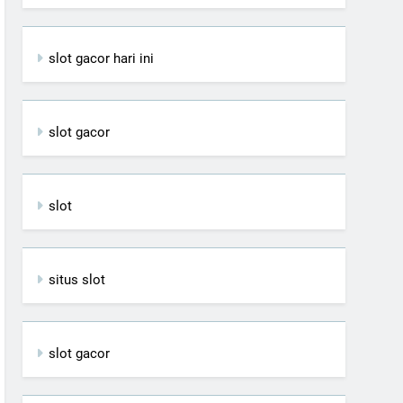
slot gacor hari ini
slot gacor
slot
situs slot
slot gacor