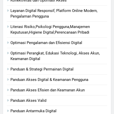
Konektivitas dan Optimasi Akses
Layanan Digital Responsif, Platform Online Modern,
Pengalaman Pengguna
Literasi Risiko,Psikologi Pengguna,Manajemen
Keputusan,Higiene Digital,Perencanaan Pribadi
Optimasi Pengalaman dan Efisiensi Digital
Optimasi Perangkat, Edukasi Teknologi, Akses Akun,
Keamanan Digital
Panduan & Strategi Permainan Digital
Panduan Akses Digital & Keamanan Pengguna
Panduan Akses Efisien dan Keamanan Akun
Panduan Akses Valid
Panduan Antarmuka Digital