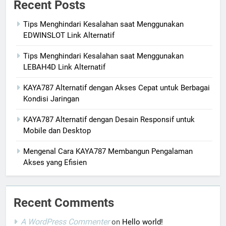
Recent Posts
Tips Menghindari Kesalahan saat Menggunakan
EDWINSLOT Link Alternatif
Tips Menghindari Kesalahan saat Menggunakan
LEBAH4D Link Alternatif
KAYA787 Alternatif dengan Akses Cepat untuk Berbagai
Kondisi Jaringan
KAYA787 Alternatif dengan Desain Responsif untuk
Mobile dan Desktop
Mengenal Cara KAYA787 Membangun Pengalaman
Akses yang Efisien
Recent Comments
A WordPress Commenter
on
Hello world!