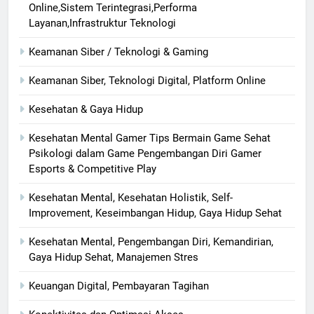
Online,Sistem Terintegrasi,Performa
Layanan,Infrastruktur Teknologi
Keamanan Siber / Teknologi & Gaming
Keamanan Siber, Teknologi Digital, Platform Online
Kesehatan & Gaya Hidup
Kesehatan Mental Gamer Tips Bermain Game Sehat
Psikologi dalam Game Pengembangan Diri Gamer
Esports & Competitive Play
Kesehatan Mental, Kesehatan Holistik, Self-
Improvement, Keseimbangan Hidup, Gaya Hidup Sehat
Kesehatan Mental, Pengembangan Diri, Kemandirian,
Gaya Hidup Sehat, Manajemen Stres
Keuangan Digital, Pembayaran Tagihan