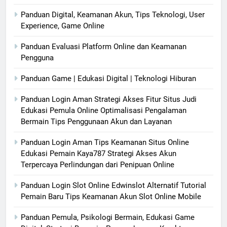
Panduan Digital, Keamanan Akun, Tips Teknologi, User
Experience, Game Online
Panduan Evaluasi Platform Online dan Keamanan
Pengguna
Panduan Game | Edukasi Digital | Teknologi Hiburan
Panduan Login Aman Strategi Akses Fitur Situs Judi
Edukasi Pemula Online Optimalisasi Pengalaman
Bermain Tips Penggunaan Akun dan Layanan
Panduan Login Aman Tips Keamanan Situs Online
Edukasi Pemain Kaya787 Strategi Akses Akun
Terpercaya Perlindungan dari Penipuan Online
Panduan Login Slot Online Edwinslot Alternatif Tutorial
Pemain Baru Tips Keamanan Akun Slot Online Mobile
Panduan Pemula, Psikologi Bermain, Edukasi Game