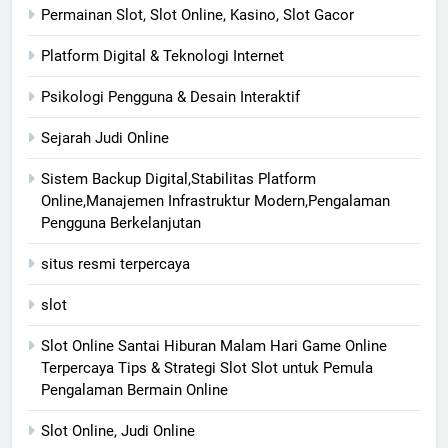
Permainan Slot, Slot Online, Kasino, Slot Gacor
Platform Digital & Teknologi Internet
Psikologi Pengguna & Desain Interaktif
Sejarah Judi Online
Sistem Backup Digital,Stabilitas Platform
Online,Manajemen Infrastruktur Modern,Pengalaman
Pengguna Berkelanjutan
situs resmi terpercaya
slot
Slot Online Santai Hiburan Malam Hari Game Online
Terpercaya Tips & Strategi Slot Slot untuk Pemula
Pengalaman Bermain Online
Slot Online, Judi Online