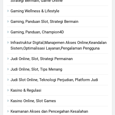
Strategi Bermain, Game Online
Gaming Wellness & Lifestyle
Gaming, Panduan Slot, Strategi Bermain
Gaming, Panduan, Champion4D
Infrastruktur Digital,Manajemen Akses Online,Keandalan
Sistem,Optimalisasi Layanan,Pengalaman Pengguna
Judi Online, Slot, Strategi Permainan
Judi Online, Slot, Tips Menang
Judi Slot Online, Teknologi Perjudian, Platform Judi
Kasino & Regulasi
Kasino Online, Slot Games
Keamanan Akses dan Pencegahan Kesalahan