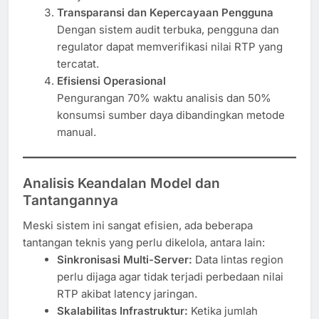
Transparansi dan Kepercayaan Pengguna
Dengan sistem audit terbuka, pengguna dan
regulator dapat memverifikasi nilai RTP yang
tercatat.
Efisiensi Operasional
Pengurangan 70% waktu analisis dan 50%
konsumsi sumber daya dibandingkan metode
manual.
Analisis Keandalan Model dan
Tantangannya
Meski sistem ini sangat efisien, ada beberapa
tantangan teknis yang perlu dikelola, antara lain:
Sinkronisasi Multi-Server:
Data lintas region
perlu dijaga agar tidak terjadi perbedaan nilai
RTP akibat latency jaringan.
Skalabilitas Infrastruktur:
Ketika jumlah