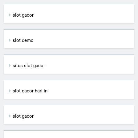
slot gacor
slot demo
situs slot gacor
slot gacor hari ini
slot gacor