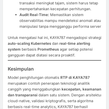
transaksi meningkat tajam, sistem harus tetap
mempertahankan kecepatan perhitungan.
Audit Real-Time:
Memastikan sistem
observabilitas mampu mendeteksi anomali atau
manipulasi tanpa mengganggu performa server.
Untuk mengatasi hal ini, KAYA787 mengadopsi strategi
auto-scaling Kubernetes
dan
real-time alerting
system
berbasis
Prometheus
agar setiap potensi
gangguan dapat diatasi secara proaktif.
Kesimpulan
Model penghitungan otomatis
RTP di KAYA787
merupakan contoh penerapan teknologi analitik
canggih yang menggabungkan
kecepatan, keamanan,
dan transparansi
dalam satu sistem. Dengan arsitektur
cloud-native, validasi kriptografis, serta algoritma
berbasis real-time analytics, KAYA787 berhasil