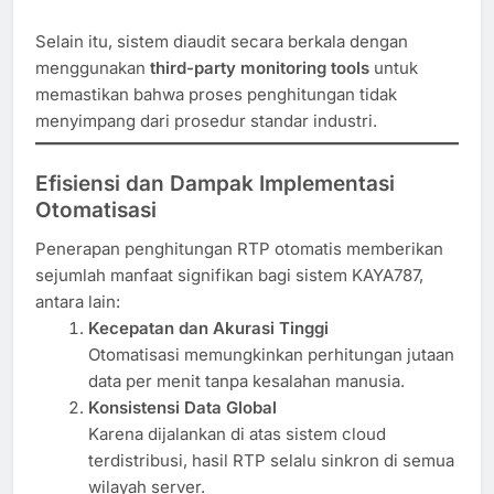
Selain itu, sistem diaudit secara berkala dengan
menggunakan
third-party monitoring tools
untuk
memastikan bahwa proses penghitungan tidak
menyimpang dari prosedur standar industri.
Efisiensi dan Dampak Implementasi
Otomatisasi
Penerapan penghitungan RTP otomatis memberikan
sejumlah manfaat signifikan bagi sistem KAYA787,
antara lain:
Kecepatan dan Akurasi Tinggi
Otomatisasi memungkinkan perhitungan jutaan
data per menit tanpa kesalahan manusia.
Konsistensi Data Global
Karena dijalankan di atas sistem cloud
terdistribusi, hasil RTP selalu sinkron di semua
wilayah server.