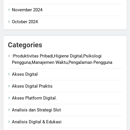
November 2024
October 2024
Categories
:Produktivitas Pribadi,Higiene Digital,Psikologi
Pengguna,Manajemen Waktu,Pengalaman Pengguna
Akses Digital
Akses Digital Praktis
Akses Platform Digital.
Analisis dan Strategi Slot
Analisis Digital & Edukasi