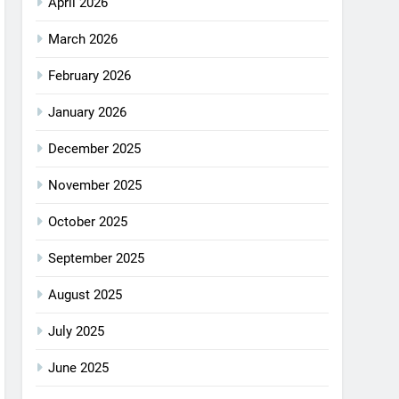
April 2026
March 2026
February 2026
January 2026
December 2025
November 2025
October 2025
September 2025
August 2025
July 2025
June 2025