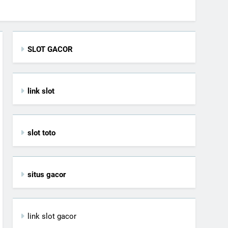
SLOT GACOR
link slot
slot toto
situs gacor
link slot gacor