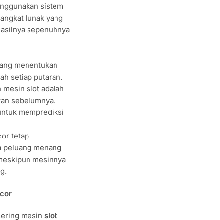
enggunakan sistem
rangkat lunak yang
hasilnya sepenuhnya
yang menentukan
ah setiap putaran.
n mesin slot adalah
ran sebelumnya.
n untuk memprediksi
cor tetap
 peluang menang
 meskipun mesinnya
g.
cor
sering mesin
slot