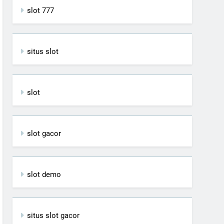
slot 777
situs slot
slot
slot gacor
slot demo
situs slot gacor