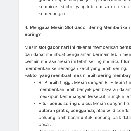
kombinasi simbol yang lebih besar untuk me
kemenangan.
4.
Mengapa Mesin Slot Gacor Sering Memberikan
Sering?
Mesin
slot gacor hari ini
dikenal memberikan
pemba
dan dapat membuat pengalaman bermain lebih me
pemain merasa mesin ini lebih sering memicu
fitu
memberikan kemenangan kecil yang lebih sering.
Faktor yang membuat mesin lebih sering membay
RTP lebih tinggi
: Mesin dengan RTP lebih ti
memberikan lebih banyak pembayaran dalam 
meskipun kemenangan tersebut mungkin lebi
Fitur bonus sering dipicu
: Mesin dengan fitu
putaran gratis
,
pengganda
, atau
wild
cender
peluang lebih besar untuk menang, baik dala
besar.