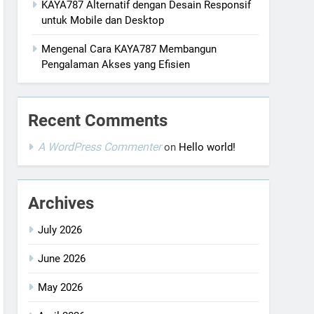
KAYA787 Alternatif dengan Desain Responsif
untuk Mobile dan Desktop
Mengenal Cara KAYA787 Membangun
Pengalaman Akses yang Efisien
Recent Comments
A WordPress Commenter
on
Hello world!
Archives
July 2026
June 2026
May 2026