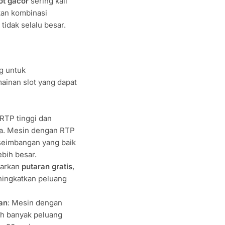
ot gacor
sering kali
an kombinasi
idak selalu besar.
ng untuk
inan slot yang dapat
 RTP tinggi dan
da. Mesin dengan RTP
eseimbangan yang baik
bih besar.
warkan
putaran gratis
,
ingkatkan peluang
an
: Mesin dengan
ih banyak peluang