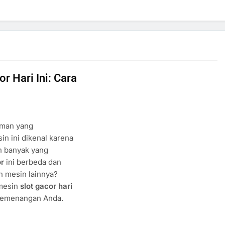
 Hari Ini: Cara
aman yang
n ini dikenal karena
n banyak yang
or
ini berbeda dan
 mesin lainnya?
 mesin
slot gacor hari
kemenangan Anda.