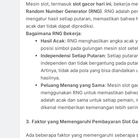
Mesin slot, termasuk
slot gacor hari ini
, bekerja m
Random Number Generator (RNG)
. RNG adalah pe
mengatur hasil setiap putaran, memastikan bahwa 
acak dan tidak dapat diprediksi.
Bagaimana RNG Bekerja
:
Hasil Acak
: RNG menghasilkan angka acak 
posisi simbol pada gulungan mesin slot setel
Independensi Setiap Putaran
: Setiap putara
independen dan tidak bergantung pada puta
Artinya, tidak ada pola yang bisa diandalka
hasilnya.
Peluang Menang yang Sama
: Mesin slot ga
menggunakan RNG untuk memastikan bahwa
adalah acak dan sama untuk setiap pemain,
dikenal memberikan kemenangan lebih serin
3.
Faktor yang Memengaruhi Pembayaran Slot Ga
Ada beberapa faktor yang memengaruhi seberapa 