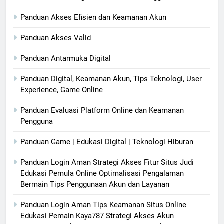
Panduan Akses Efisien dan Keamanan Akun
Panduan Akses Valid
Panduan Antarmuka Digital
Panduan Digital, Keamanan Akun, Tips Teknologi, User
Experience, Game Online
Panduan Evaluasi Platform Online dan Keamanan
Pengguna
Panduan Game | Edukasi Digital | Teknologi Hiburan
Panduan Login Aman Strategi Akses Fitur Situs Judi
Edukasi Pemula Online Optimalisasi Pengalaman
Bermain Tips Penggunaan Akun dan Layanan
Panduan Login Aman Tips Keamanan Situs Online
Edukasi Pemain Kaya787 Strategi Akses Akun