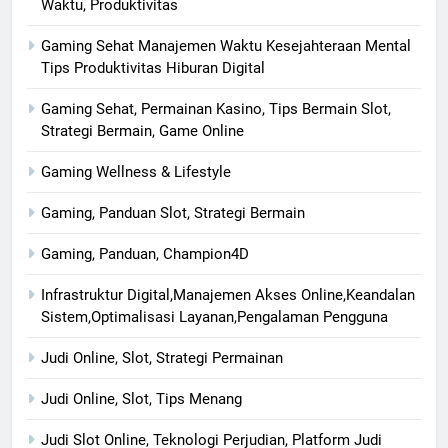
Waktu, Produktivitas
Gaming Sehat Manajemen Waktu Kesejahteraan Mental
Tips Produktivitas Hiburan Digital
Gaming Sehat, Permainan Kasino, Tips Bermain Slot,
Strategi Bermain, Game Online
Gaming Wellness & Lifestyle
Gaming, Panduan Slot, Strategi Bermain
Gaming, Panduan, Champion4D
Infrastruktur Digital,Manajemen Akses Online,Keandalan
Sistem,Optimalisasi Layanan,Pengalaman Pengguna
Judi Online, Slot, Strategi Permainan
Judi Online, Slot, Tips Menang
Judi Slot Online, Teknologi Perjudian, Platform Judi