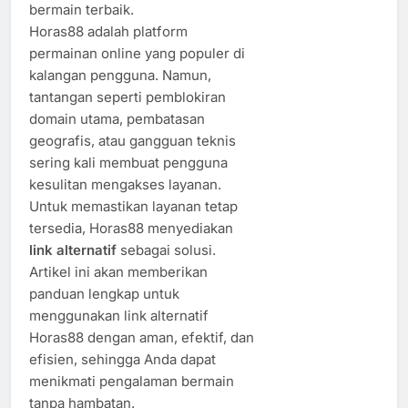
bermain terbaik.
Horas88 adalah platform
permainan online yang populer di
kalangan pengguna. Namun,
tantangan seperti pemblokiran
domain utama, pembatasan
geografis, atau gangguan teknis
sering kali membuat pengguna
kesulitan mengakses layanan.
Untuk memastikan layanan tetap
tersedia, Horas88 menyediakan
link alternatif
sebagai solusi.
Artikel ini akan memberikan
panduan lengkap untuk
menggunakan link alternatif
Horas88 dengan aman, efektif, dan
efisien, sehingga Anda dapat
menikmati pengalaman bermain
tanpa hambatan.