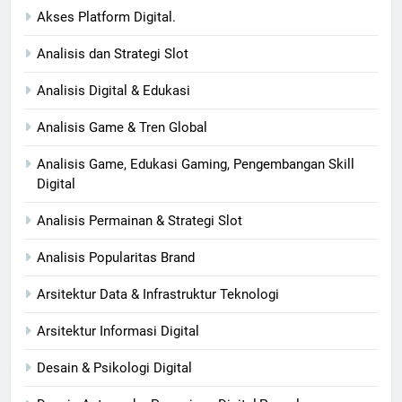
Akses Platform Digital.
Analisis dan Strategi Slot
Analisis Digital & Edukasi
Analisis Game & Tren Global
Analisis Game, Edukasi Gaming, Pengembangan Skill
Digital
Analisis Permainan & Strategi Slot
Analisis Popularitas Brand
Arsitektur Data & Infrastruktur Teknologi
Arsitektur Informasi Digital
Desain & Psikologi Digital