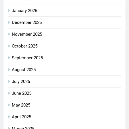
January 2026
December 2025
November 2025
October 2025
September 2025
August 2025
July 2025
June 2025
May 2025
April 2025
March 2025