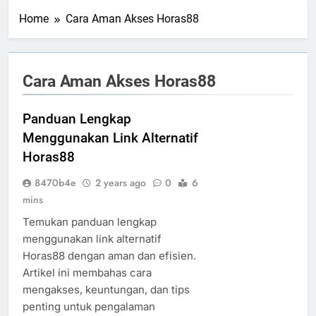
Home
Cara Aman Akses Horas88
Cara Aman Akses Horas88
Panduan Lengkap
Menggunakan Link Alternatif
Horas88
8470b4e
2 years ago
0
6
mins
Temukan panduan lengkap
menggunakan link alternatif
Horas88 dengan aman dan efisien.
Artikel ini membahas cara
mengakses, keuntungan, dan tips
penting untuk pengalaman