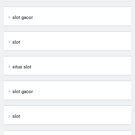
slot gacor
slot
situs slot
slot gacor
slot