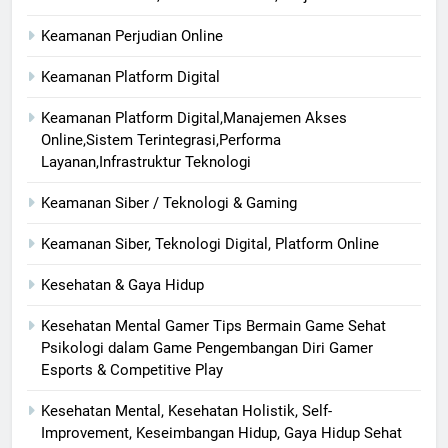
Keamanan Perjudian Online
Keamanan Platform Digital
Keamanan Platform Digital,Manajemen Akses
Online,Sistem Terintegrasi,Performa
Layanan,Infrastruktur Teknologi
Keamanan Siber / Teknologi & Gaming
Keamanan Siber, Teknologi Digital, Platform Online
Kesehatan & Gaya Hidup
Kesehatan Mental Gamer Tips Bermain Game Sehat
Psikologi dalam Game Pengembangan Diri Gamer
Esports & Competitive Play
Kesehatan Mental, Kesehatan Holistik, Self-
Improvement, Keseimbangan Hidup, Gaya Hidup Sehat