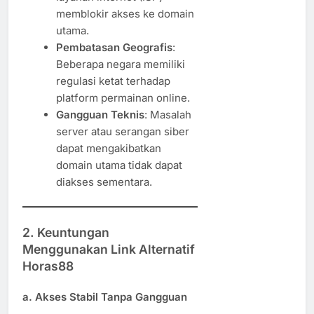
memblokir akses ke domain
utama.
Pembatasan Geografis
:
Beberapa negara memiliki
regulasi ketat terhadap
platform permainan online.
Gangguan Teknis
: Masalah
server atau serangan siber
dapat mengakibatkan
domain utama tidak dapat
diakses sementara.
2. Keuntungan
Menggunakan Link Alternatif
Horas88
a. Akses Stabil Tanpa Gangguan