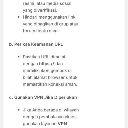
resmi, atau media sosial
yang diverifikasi.
Hindari menggunakan link
yang dibagikan di grup atau
forum tidak resmi.
b. Periksa Keamanan URL
Pastikan URL dimulai
dengan
https://
dan
memiliki ikon gembok di
bilah alamat browser untuk
memastikan koneksi aman.
c. Gunakan VPN Jika Diperlukan
Jika Anda berada di wilayah
dengan pembatasan akses,
gunakan layanan
VPN