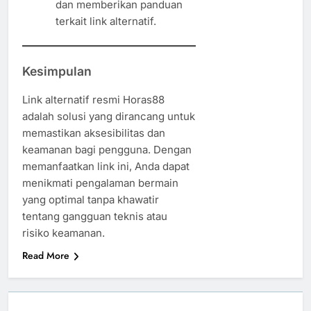
dan memberikan panduan
terkait link alternatif.
Kesimpulan
Link alternatif resmi Horas88
adalah solusi yang dirancang untuk
memastikan aksesibilitas dan
keamanan bagi pengguna. Dengan
memanfaatkan link ini, Anda dapat
menikmati pengalaman bermain
yang optimal tanpa khawatir
tentang gangguan teknis atau
risiko keamanan.
Read More