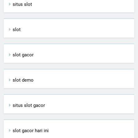
situs slot
slot
slot gacor
slot demo
situs slot gacor
slot gacor hari ini