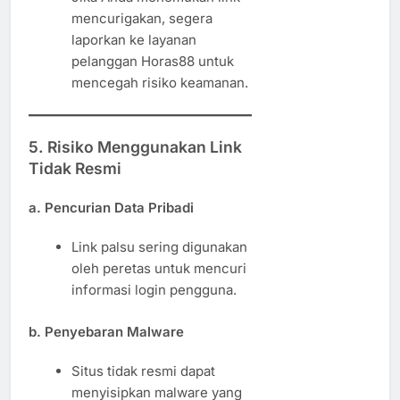
mencurigakan, segera
laporkan ke layanan
pelanggan Horas88 untuk
mencegah risiko keamanan.
5. Risiko Menggunakan Link
Tidak Resmi
a. Pencurian Data Pribadi
Link palsu sering digunakan
oleh peretas untuk mencuri
informasi login pengguna.
b. Penyebaran Malware
Situs tidak resmi dapat
menyisipkan malware yang