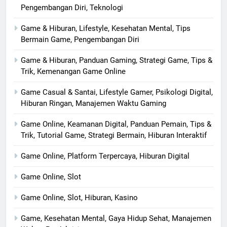
Pengembangan Diri, Teknologi
Game & Hiburan, Lifestyle, Kesehatan Mental, Tips
Bermain Game, Pengembangan Diri
Game & Hiburan, Panduan Gaming, Strategi Game, Tips &
Trik, Kemenangan Game Online
Game Casual & Santai, Lifestyle Gamer, Psikologi Digital,
Hiburan Ringan, Manajemen Waktu Gaming
Game Online, Keamanan Digital, Panduan Pemain, Tips &
Trik, Tutorial Game, Strategi Bermain, Hiburan Interaktif
Game Online, Platform Terpercaya, Hiburan Digital
Game Online, Slot
Game Online, Slot, Hiburan, Kasino
Game, Kesehatan Mental, Gaya Hidup Sehat, Manajemen