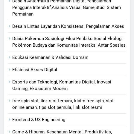
Desain Antarmuka Permainan Digital,Pengalaman
Pengguna Interaktif,Analisis Visual Game,Studi Sistem
Permainan
Desain Lintas Layar dan Konsistensi Pengalaman Akses
Dunia Pokémon Sosiologi Fiksi Perilaku Sosial Ekologi
Pokémon Budaya dan Komunitas Interaksi Antar Spesies
Edukasi Keamanan & Validasi Domain
Efisiensi Akses Digital
Esports dan Teknologi, Komunitas Digital, Inovasi
Gaming, Ekosistem Modern
free spin slot, link slot terbaru, klaim free spin, slot
online aman, tips slot pemula, link slot resmi
Frontend & UX Engineering
Game & Hiburan, Kesehatan Mental, Produktivitas,