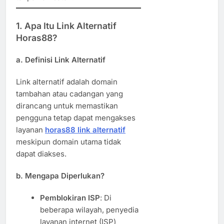
1. Apa Itu Link Alternatif
Horas88?
a. Definisi Link Alternatif
Link alternatif adalah domain
tambahan atau cadangan yang
dirancang untuk memastikan
pengguna tetap dapat mengakses
layanan
horas88 link alternatif
meskipun domain utama tidak
dapat diakses.
b. Mengapa Diperlukan?
Pemblokiran ISP
: Di
beberapa wilayah, penyedia
layanan internet (ISP)