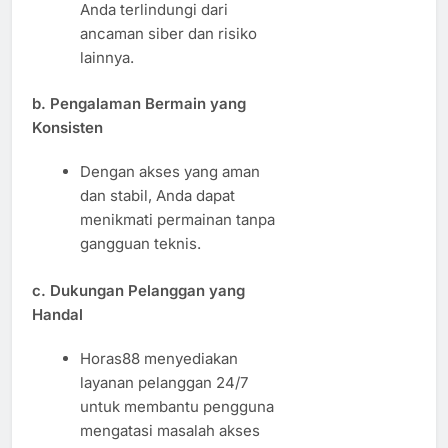
Anda terlindungi dari
ancaman siber dan risiko
lainnya.
b. Pengalaman Bermain yang
Konsisten
Dengan akses yang aman
dan stabil, Anda dapat
menikmati permainan tanpa
gangguan teknis.
c. Dukungan Pelanggan yang
Handal
Horas88 menyediakan
layanan pelanggan 24/7
untuk membantu pengguna
mengatasi masalah akses