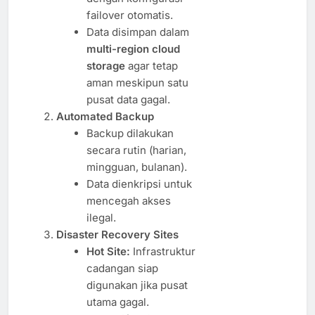
failover otomatis.
Data disimpan dalam
multi-region cloud
storage
agar tetap
aman meskipun satu
pusat data gagal.
Automated Backup
Backup dilakukan
secara rutin (harian,
mingguan, bulanan).
Data dienkripsi untuk
mencegah akses
ilegal.
Disaster Recovery Sites
Hot Site:
Infrastruktur
cadangan siap
digunakan jika pusat
utama gagal.