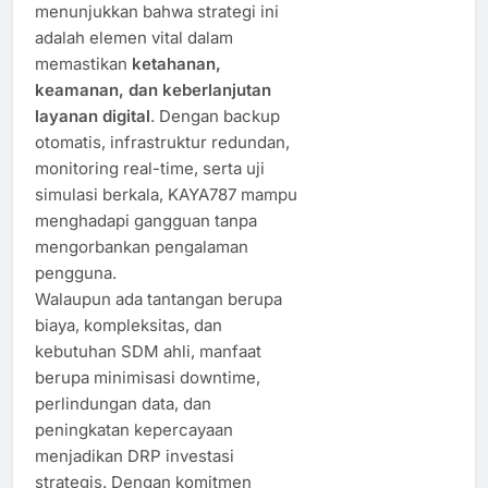
menunjukkan bahwa strategi ini
adalah elemen vital dalam
memastikan
ketahanan,
keamanan, dan keberlanjutan
layanan digital
. Dengan backup
otomatis, infrastruktur redundan,
monitoring real-time, serta uji
simulasi berkala, KAYA787 mampu
menghadapi gangguan tanpa
mengorbankan pengalaman
pengguna.
Walaupun ada tantangan berupa
biaya, kompleksitas, dan
kebutuhan SDM ahli, manfaat
berupa minimisasi downtime,
perlindungan data, dan
peningkatan kepercayaan
menjadikan DRP investasi
strategis. Dengan komitmen