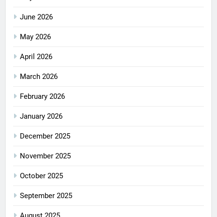
June 2026
May 2026
April 2026
March 2026
February 2026
January 2026
December 2025
November 2025
October 2025
September 2025
August 2025