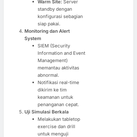
Warm Site:
Server
standby dengan
konfigurasi sebagian
siap pakai.
Monitoring dan Alert
System
SIEM (Security
Information and Event
Management)
memantau aktivitas
abnormal.
Notifikasi real-time
dikirim ke tim
keamanan untuk
penanganan cepat.
Uji Simulasi Berkala
Melakukan tabletop
exercise dan drill
untuk menguji