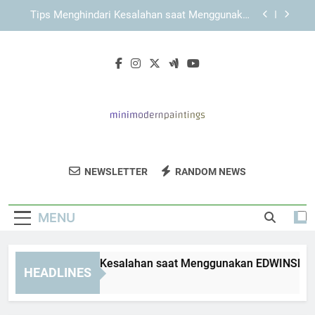
Skip
KAYA787 Alternatif dengan Akses Cepat untuk
to
Berbagai Kondisi Jaringan
content
KAYA787 Alternatif dengan Desain Responsif
untuk Mobile dan Desktop
Tips Menghindari Kesalahan saat Menggunakan
EDWINSLOT Link Alternatif
Tips Menghindari Kesalahan saat Menggunakan
LEBAH4D Link Alternatif
KAYA787 Alternatif dengan Akses Cepat untuk
Berbagai Kondisi Jaringan
Mini Modern
Temukan Seni Lukisan Modern Yang Unik Di
KAYA787 Alternatif dengan Desain Responsif
NEWSLETTER
RANDOM NEWS
Paintings
untuk Mobile dan Desktop
Mini Modern Paintings.
MENU
ps Menghindari Kesalahan saat Menggunakan EDWINSLOT Link
HEADLINES
Weeks Ago