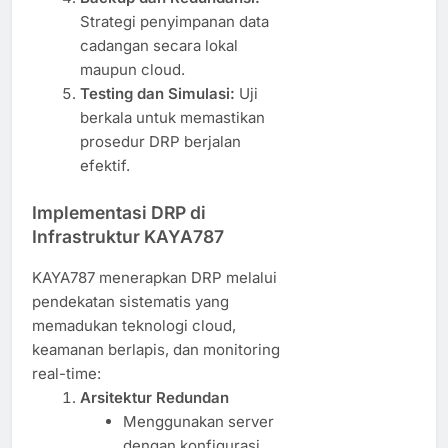
Strategi penyimpanan data
cadangan secara lokal
maupun cloud.
Testing dan Simulasi:
Uji
berkala untuk memastikan
prosedur DRP berjalan
efektif.
Implementasi DRP di
Infrastruktur KAYA787
KAYA787 menerapkan DRP melalui
pendekatan sistematis yang
memadukan teknologi cloud,
keamanan berlapis, dan monitoring
real-time:
Arsitektur Redundan
Menggunakan server
dengan konfigurasi