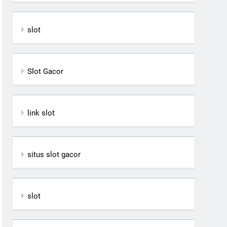
slot
Slot Gacor
link slot
situs slot gacor
slot