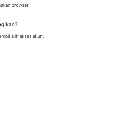
unakan browser
bagikan?
mbil alih akses akun.