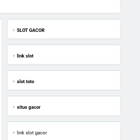
SLOT GACOR
link slot
slot toto
situs gacor
link slot gacor