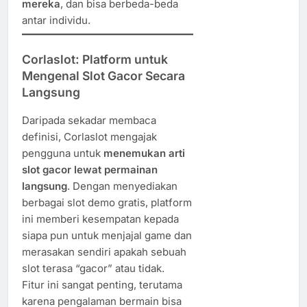
mereka
, dan bisa berbeda-beda
antar individu.
Corlaslot: Platform untuk
Mengenal Slot Gacor Secara
Langsung
Daripada sekadar membaca
definisi, Corlaslot mengajak
pengguna untuk
menemukan arti
slot gacor lewat permainan
langsung
. Dengan menyediakan
berbagai slot demo gratis, platform
ini memberi kesempatan kepada
siapa pun untuk menjajal game dan
merasakan sendiri apakah sebuah
slot terasa “gacor” atau tidak.
Fitur ini sangat penting, terutama
karena pengalaman bermain bisa