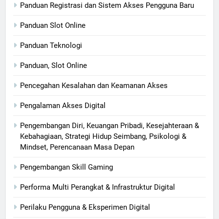
Panduan Registrasi dan Sistem Akses Pengguna Baru
Panduan Slot Online
Panduan Teknologi
Panduan, Slot Online
Pencegahan Kesalahan dan Keamanan Akses
Pengalaman Akses Digital
Pengembangan Diri, Keuangan Pribadi, Kesejahteraan &
Kebahagiaan, Strategi Hidup Seimbang, Psikologi &
Mindset, Perencanaan Masa Depan
Pengembangan Skill Gaming
Performa Multi Perangkat & Infrastruktur Digital
Perilaku Pengguna & Eksperimen Digital