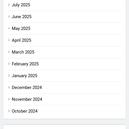
July 2025
June 2025
May 2025
April 2025
March 2025
February 2025
January 2025
December 2024
November 2024
October 2024