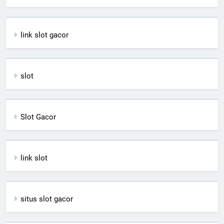
link slot gacor
slot
Slot Gacor
link slot
situs slot gacor