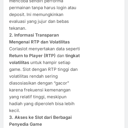
mencoba sendiri performa
permainan tanpa harus login atau
deposit. Ini memungkinkan
evaluasi yang jujur dan bebas
tekanan.
2. Informasi Transparan
Mengenai RTP dan Volatilitas
Corlaslot menyertakan data seperti
Return to Player (RTP)
dan
tingkat
volatilitas
untuk hampir setiap
game. Slot dengan RTP tinggi dan
volatilitas rendah sering
diasosiasikan dengan “gacor”
karena frekuensi kemenangan
yang relatif tinggi, meskipun
hadiah yang diperoleh bisa lebih
kecil.
3. Akses ke Slot dari Berbagai
Penyedia Game