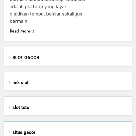
adalah platform yang layak
dijadikan tempat belajar sekaligus
bermain.
Read More
SLOT GACOR
link slot
slot toto
situs gacor