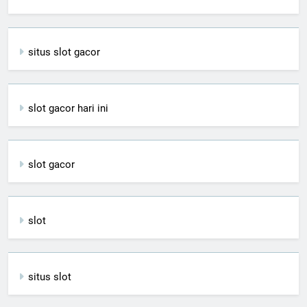
situs slot gacor
slot gacor hari ini
slot gacor
slot
situs slot