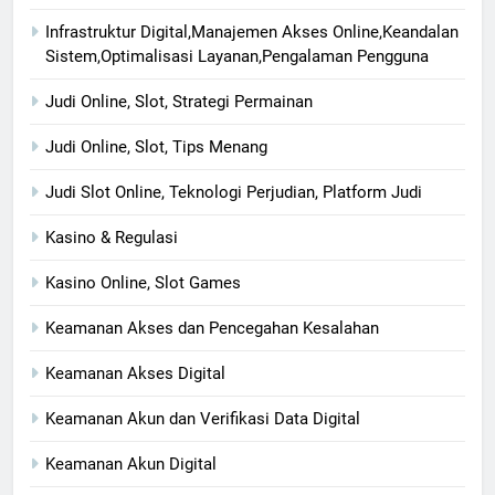
Infrastruktur Digital,Manajemen Akses Online,Keandalan
Sistem,Optimalisasi Layanan,Pengalaman Pengguna
Judi Online, Slot, Strategi Permainan
Judi Online, Slot, Tips Menang
Judi Slot Online, Teknologi Perjudian, Platform Judi
Kasino & Regulasi
Kasino Online, Slot Games
Keamanan Akses dan Pencegahan Kesalahan
Keamanan Akses Digital
Keamanan Akun dan Verifikasi Data Digital
Keamanan Akun Digital