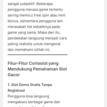
sangat subjektif. Beberapa
pengguna merasa game tertentu
sering memicu free spin atau mini
bonus, sementara pengguna lain
merasakan hal sebaliknya pada
game yang sama. Maka dari itu,
pendekatan langsung menjadi cara
paling realistis untuk mengenal
dan memahami istilah ini.
Fitur-Fitur Corlaslot yang
Mendukung Pemahaman Slot
Gacor
1. Slot Demo Gratis Tanpa
Registrasi
Pengguna bisa langsung
mengakses berbagai game dan