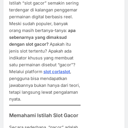
Istilah “slot gacor” semakin sering
terdengar di kalangan penggemar
permainan digital berbasis reel.
Meski sudah populer, banyak
orang masih bertanya-tanya:
apa
sebenarnya yang dimaksud
dengan slot gacor?
Apakah itu
jenis slot tertentu? Apakah ada
indikator khusus yang membuat
satu permainan disebut “gacor”?
Melalui platform
slot corlaslot
,
pengguna bisa mendapatkan
jawabannya bukan hanya dari teori,
tetapi langsung lewat pengalaman
nyata.
Memahami Istilah Slot Gacor
Secara sederhana, “gacor” adalah