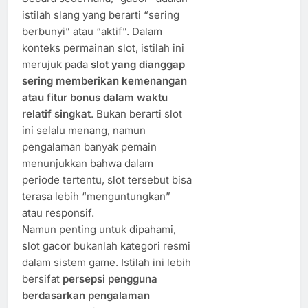
istilah slang yang berarti “sering
berbunyi” atau “aktif”. Dalam
konteks permainan slot, istilah ini
merujuk pada
slot yang dianggap
sering memberikan kemenangan
atau fitur bonus dalam waktu
relatif singkat
. Bukan berarti slot
ini selalu menang, namun
pengalaman banyak pemain
menunjukkan bahwa dalam
periode tertentu, slot tersebut bisa
terasa lebih “menguntungkan”
atau responsif.
Namun penting untuk dipahami,
slot gacor bukanlah kategori resmi
dalam sistem game. Istilah ini lebih
bersifat
persepsi pengguna
berdasarkan pengalaman