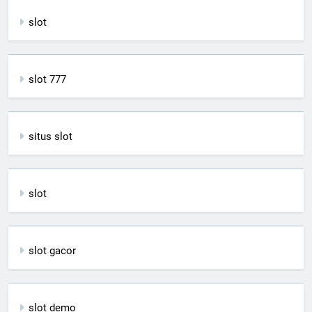
slot
slot 777
situs slot
slot
slot gacor
slot demo