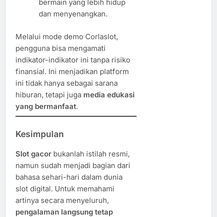
bermain yang lebih hidup
dan menyenangkan.
Melalui mode demo Corlaslot,
pengguna bisa mengamati
indikator-indikator ini tanpa risiko
finansial. Ini menjadikan platform
ini tidak hanya sebagai sarana
hiburan, tetapi juga
media edukasi
yang bermanfaat
.
Kesimpulan
Slot gacor
bukanlah istilah resmi,
namun sudah menjadi bagian dari
bahasa sehari-hari dalam dunia
slot digital. Untuk memahami
artinya secara menyeluruh,
pengalaman langsung tetap