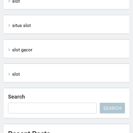
slot
situs slot
slot gacor
slot
Search
SEARCH