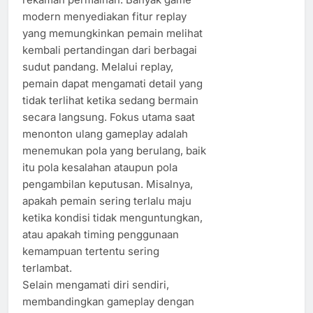
modern menyediakan fitur replay
yang memungkinkan pemain melihat
kembali pertandingan dari berbagai
sudut pandang. Melalui replay,
pemain dapat mengamati detail yang
tidak terlihat ketika sedang bermain
secara langsung. Fokus utama saat
menonton ulang gameplay adalah
menemukan pola yang berulang, baik
itu pola kesalahan ataupun pola
pengambilan keputusan. Misalnya,
apakah pemain sering terlalu maju
ketika kondisi tidak menguntungkan,
atau apakah timing penggunaan
kemampuan tertentu sering
terlambat.
Selain mengamati diri sendiri,
membandingkan gameplay dengan