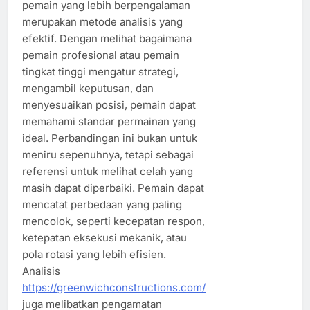
pemain yang lebih berpengalaman
merupakan metode analisis yang
efektif. Dengan melihat bagaimana
pemain profesional atau pemain
tingkat tinggi mengatur strategi,
mengambil keputusan, dan
menyesuaikan posisi, pemain dapat
memahami standar permainan yang
ideal. Perbandingan ini bukan untuk
meniru sepenuhnya, tetapi sebagai
referensi untuk melihat celah yang
masih dapat diperbaiki. Pemain dapat
mencatat perbedaan yang paling
mencolok, seperti kecepatan respon,
ketepatan eksekusi mekanik, atau
pola rotasi yang lebih efisien.
Analisis
https://greenwichconstructions.com/
juga melibatkan pengamatan