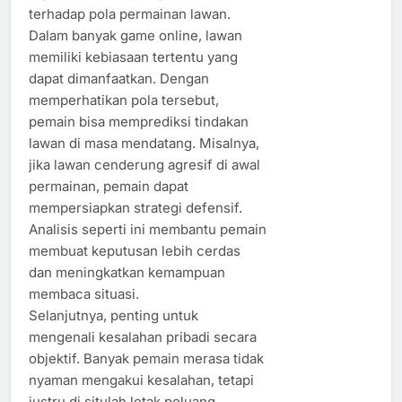
terhadap pola permainan lawan.
Dalam banyak game online, lawan
memiliki kebiasaan tertentu yang
dapat dimanfaatkan. Dengan
memperhatikan pola tersebut,
pemain bisa memprediksi tindakan
lawan di masa mendatang. Misalnya,
jika lawan cenderung agresif di awal
permainan, pemain dapat
mempersiapkan strategi defensif.
Analisis seperti ini membantu pemain
membuat keputusan lebih cerdas
dan meningkatkan kemampuan
membaca situasi.
Selanjutnya, penting untuk
mengenali kesalahan pribadi secara
objektif. Banyak pemain merasa tidak
nyaman mengakui kesalahan, tetapi
justru di situlah letak peluang