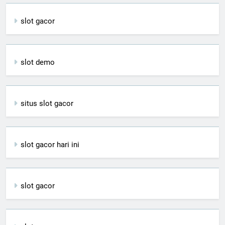
slot gacor
slot demo
situs slot gacor
slot gacor hari ini
slot gacor