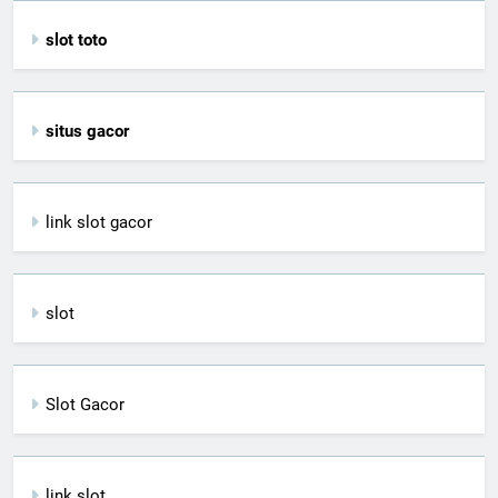
slot toto
situs gacor
link slot gacor
slot
Slot Gacor
link slot