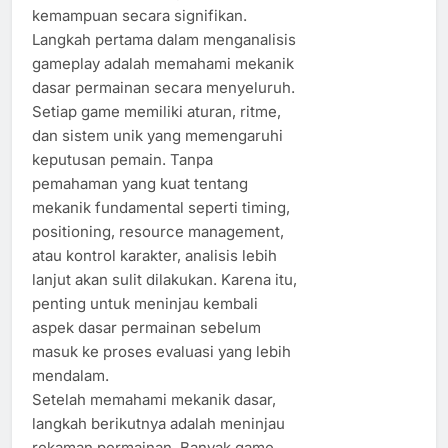
kemampuan secara signifikan.
Langkah pertama dalam menganalisis
gameplay adalah memahami mekanik
dasar permainan secara menyeluruh.
Setiap game memiliki aturan, ritme,
dan sistem unik yang memengaruhi
keputusan pemain. Tanpa
pemahaman yang kuat tentang
mekanik fundamental seperti timing,
positioning, resource management,
atau kontrol karakter, analisis lebih
lanjut akan sulit dilakukan. Karena itu,
penting untuk meninjau kembali
aspek dasar permainan sebelum
masuk ke proses evaluasi yang lebih
mendalam.
Setelah memahami mekanik dasar,
langkah berikutnya adalah meninjau
rekaman permainan. Banyak game