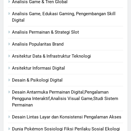
Analisis Game & Tren Global
Analisis Game, Edukasi Gaming, Pengembangan Skill
Digital
Analisis Permainan & Strategi Slot
Analisis Popularitas Brand
Arsitektur Data & Infrastruktur Teknologi
Arsitektur Informasi Digital
Desain & Psikologi Digital
Desain Antarmuka Permainan Digital,Pengalaman
Pengguna Interaktif,Analisis Visual Game,Studi Sistem
Permainan
Desain Lintas Layar dan Konsistensi Pengalaman Akses
Dunia Pokémon Sosiologi Fiksi Perilaku Sosial Ekologi