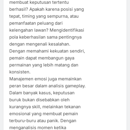
membuat keputusan tertentu
berhasil? Apakah karena posisi yang
tepat, timing yang sempurna, atau
pemanfaatan peluang dari
kelengahan lawan? Mengidentifikasi
pola keberhasilan sama pentingnya
dengan mengenali kesalahan.
Dengan memahami kekuatan sendiri,
pemain dapat membangun gaya
permainan yang lebih matang dan
konsisten.
Manajemen emosi juga memainkan
peran besar dalam analisis gameplay.
Dalam banyak kasus, keputusan
buruk bukan disebabkan oleh
kurangnya skill, melainkan tekanan
emosional yang membuat pemain
terburu-buru atau panik. Dengan
menganalisis momen ketika