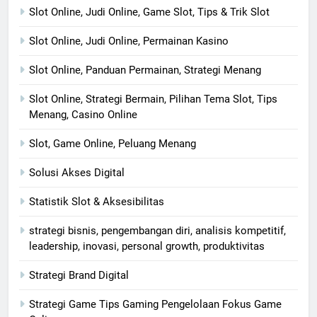
Slot Online, Judi Online, Game Slot, Tips & Trik Slot
Slot Online, Judi Online, Permainan Kasino
Slot Online, Panduan Permainan, Strategi Menang
Slot Online, Strategi Bermain, Pilihan Tema Slot, Tips
Menang, Casino Online
Slot, Game Online, Peluang Menang
Solusi Akses Digital
Statistik Slot & Aksesibilitas
strategi bisnis, pengembangan diri, analisis kompetitif,
leadership, inovasi, personal growth, produktivitas
Strategi Brand Digital
Strategi Game Tips Gaming Pengelolaan Fokus Game