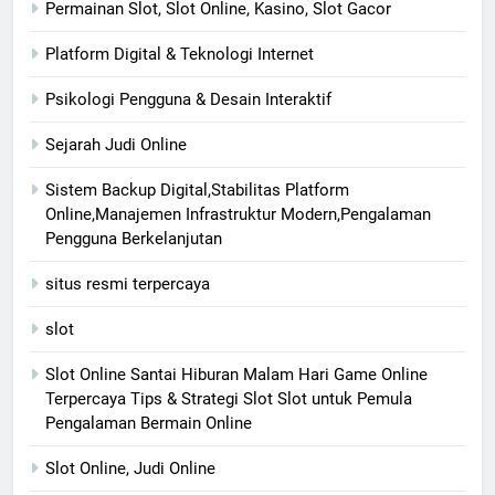
Permainan Slot, Slot Online, Kasino, Slot Gacor
Platform Digital & Teknologi Internet
Psikologi Pengguna & Desain Interaktif
Sejarah Judi Online
Sistem Backup Digital,Stabilitas Platform
Online,Manajemen Infrastruktur Modern,Pengalaman
Pengguna Berkelanjutan
situs resmi terpercaya
slot
Slot Online Santai Hiburan Malam Hari Game Online
Terpercaya Tips & Strategi Slot Slot untuk Pemula
Pengalaman Bermain Online
Slot Online, Judi Online