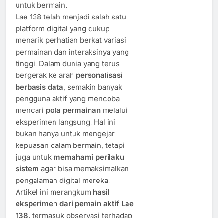
untuk bermain.
Lae 138 telah menjadi salah satu
platform digital yang cukup
menarik perhatian berkat variasi
permainan dan interaksinya yang
tinggi. Dalam dunia yang terus
bergerak ke arah
personalisasi
berbasis data
, semakin banyak
pengguna aktif yang mencoba
mencari
pola permainan
melalui
eksperimen langsung. Hal ini
bukan hanya untuk mengejar
kepuasan dalam bermain, tetapi
juga untuk
memahami perilaku
sistem
agar bisa memaksimalkan
pengalaman digital mereka.
Artikel ini merangkum
hasil
eksperimen dari pemain aktif Lae
138
, termasuk observasi terhadap