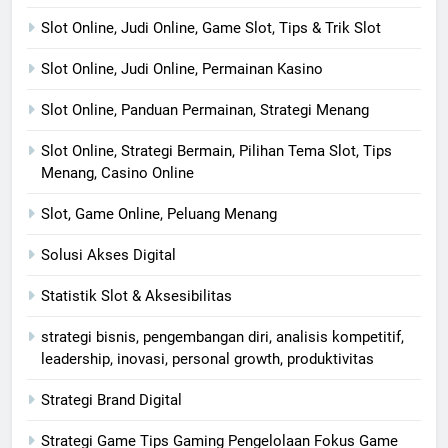
Slot Online, Judi Online, Game Slot, Tips & Trik Slot
Slot Online, Judi Online, Permainan Kasino
Slot Online, Panduan Permainan, Strategi Menang
Slot Online, Strategi Bermain, Pilihan Tema Slot, Tips
Menang, Casino Online
Slot, Game Online, Peluang Menang
Solusi Akses Digital
Statistik Slot & Aksesibilitas
strategi bisnis, pengembangan diri, analisis kompetitif,
leadership, inovasi, personal growth, produktivitas
Strategi Brand Digital
Strategi Game Tips Gaming Pengelolaan Fokus Game