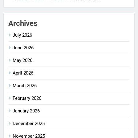
Archives
July 2026
June 2026
May 2026
April 2026
March 2026
February 2026
January 2026
December 2025
November 2025