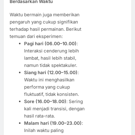
Berdasarkan Waktu
Waktu bermain juga memberikan
pengaruh yang cukup signifikan
terhadap hasil permainan. Berikut
temuan dari eksperimen:
Pagi hari (06.00–10.00)
:
Interaksi cenderung lebih
lambat, hasil lebih stabil,
namun tidak spektakuler.
Siang hari (12.00–15.00)
:
Waktu ini menghasilkan
performa yang cukup
fluktuatif, tidak konsisten.
Sore (16.00–18.00)
: Sering
kali menjadi transisi, dengan
hasil rata-rata.
Malam hari (19.00–23.00)
:
Inilah waktu paling