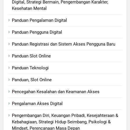
Digital, Strategi Bermain, Pengembangan Karakter,
Kesehatan Mental
Panduan Pengalaman Digital
Panduan Pengguna Digital
Panduan Registrasi dan Sistem Akses Pengguna Baru
Panduan Slot Online
Panduan Teknologi
Panduan, Slot Online
Pencegahan Kesalahan dan Keamanan Akses
Pengalaman Akses Digital
Pengembangan Diri, Keuangan Pribadi, Kesejahteraan &
Kebahagiaan, Strategi Hidup Seimbang, Psikologi &
Mindset, Perencanaan Masa Depan