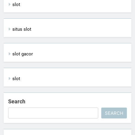
slot
situs slot
slot gacor
slot
Search
SEARCH