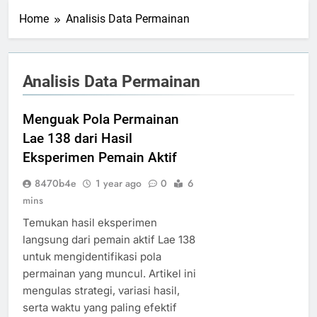
Home
Analisis Data Permainan
Analisis Data Permainan
Menguak Pola Permainan
Lae 138 dari Hasil
Eksperimen Pemain Aktif
8470b4e
1 year ago
0
6
mins
Temukan hasil eksperimen
langsung dari pemain aktif Lae 138
untuk mengidentifikasi pola
permainan yang muncul. Artikel ini
mengulas strategi, variasi hasil,
serta waktu yang paling efektif