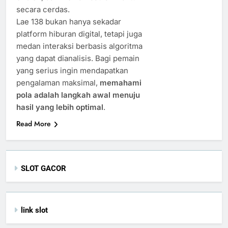
secara cerdas.
Lae 138 bukan hanya sekadar
platform hiburan digital, tetapi juga
medan interaksi berbasis algoritma
yang dapat dianalisis. Bagi pemain
yang serius ingin mendapatkan
pengalaman maksimal,
memahami
pola adalah langkah awal menuju
hasil yang lebih optimal
.
Read More
SLOT GACOR
link slot