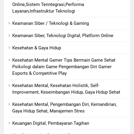
Online,Sistem Terintegrasi,Performa
Layanan,Infrastruktur Teknologi
Keamanan Siber / Teknologi & Gaming
Keamanan Siber, Teknologi Digital, Platform Online
Kesehatan & Gaya Hidup
Kesehatan Mental Gamer Tips Bermain Game Sehat
Psikologi dalam Game Pengembangan Diri Gamer
Esports & Competitive Play
Kesehatan Mental, Kesehatan Holistik, Self-
Improvement, Keseimbangan Hidup, Gaya Hidup Sehat
Kesehatan Mental, Pengembangan Diri, Kemandirian,
Gaya Hidup Sehat, Manajemen Stres
Keuangan Digital, Pembayaran Tagihan