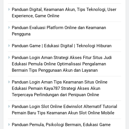
Panduan Digital, Keamanan Akun, Tips Teknologi, User
Experience, Game Online
Panduan Evaluasi Platform Online dan Keamanan
Pengguna
Panduan Game | Edukasi Digital | Teknologi Hiburan
Panduan Login Aman Strategi Akses Fitur Situs Judi
Edukasi Pemula Online Optimalisasi Pengalaman
Bermain Tips Penggunaan Akun dan Layanan
Panduan Login Aman Tips Keamanan Situs Online
Edukasi Pemain Kaya787 Strategi Akses Akun
Terpercaya Perlindungan dari Penipuan Online
Panduan Login Slot Online Edwinslot Alternatif Tutorial
Pemain Baru Tips Keamanan Akun Slot Online Mobile
Panduan Pemula, Psikologi Bermain, Edukasi Game