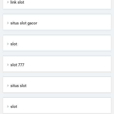
link slot
situs slot gacor
slot
slot 777
situs slot
slot