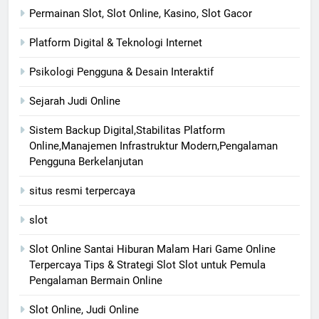
Permainan Slot, Slot Online, Kasino, Slot Gacor
Platform Digital & Teknologi Internet
Psikologi Pengguna & Desain Interaktif
Sejarah Judi Online
Sistem Backup Digital,Stabilitas Platform
Online,Manajemen Infrastruktur Modern,Pengalaman
Pengguna Berkelanjutan
situs resmi terpercaya
slot
Slot Online Santai Hiburan Malam Hari Game Online
Terpercaya Tips & Strategi Slot Slot untuk Pemula
Pengalaman Bermain Online
Slot Online, Judi Online