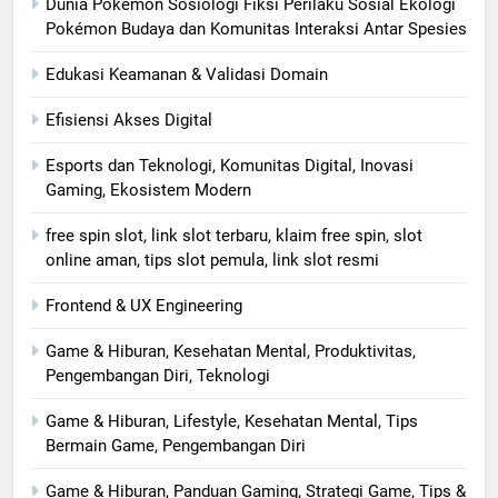
Dunia Pokémon Sosiologi Fiksi Perilaku Sosial Ekologi
Pokémon Budaya dan Komunitas Interaksi Antar Spesies
Edukasi Keamanan & Validasi Domain
Efisiensi Akses Digital
Esports dan Teknologi, Komunitas Digital, Inovasi
Gaming, Ekosistem Modern
free spin slot, link slot terbaru, klaim free spin, slot
online aman, tips slot pemula, link slot resmi
Frontend & UX Engineering
Game & Hiburan, Kesehatan Mental, Produktivitas,
Pengembangan Diri, Teknologi
Game & Hiburan, Lifestyle, Kesehatan Mental, Tips
Bermain Game, Pengembangan Diri
Game & Hiburan, Panduan Gaming, Strategi Game, Tips &