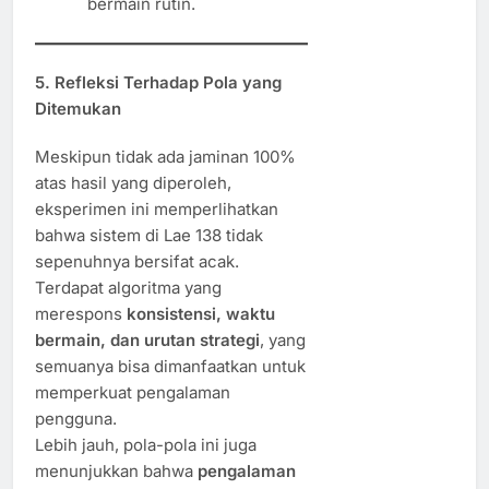
bermain rutin.
5. Refleksi Terhadap Pola yang
Ditemukan
Meskipun tidak ada jaminan 100%
atas hasil yang diperoleh,
eksperimen ini memperlihatkan
bahwa sistem di Lae 138 tidak
sepenuhnya bersifat acak.
Terdapat algoritma yang
merespons
konsistensi, waktu
bermain, dan urutan strategi
, yang
semuanya bisa dimanfaatkan untuk
memperkuat pengalaman
pengguna.
Lebih jauh, pola-pola ini juga
menunjukkan bahwa
pengalaman