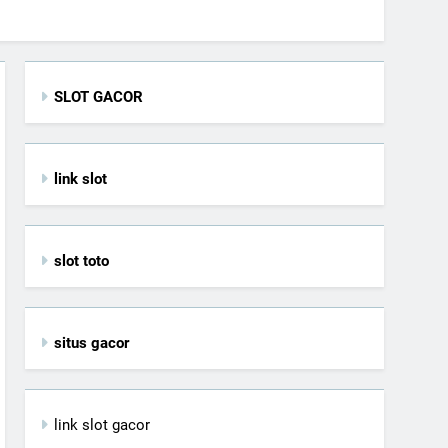
SLOT GACOR
link slot
slot toto
situs gacor
link slot gacor