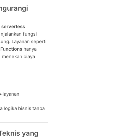
engurangi
h
serverless
njalankan fungsi
sung. Layanan seperti
 Functions
hanya
 menekan biaya
o‑layanan
a logika bisnis tanpa
Teknis yang