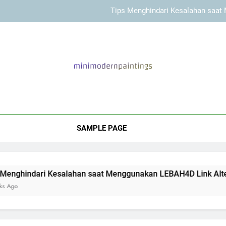
Tips Menghindari Kesalahan saat
KAYA787 Alternatif dengan Akses 
KAYA787 Alternatif dengan Desai
Tips Menghindari Kesalahan saat M
i Modern Paintings
Tips Menghindari Kesalahan saat
eni Lukisan Modern Yang Unik Di Mini Modern Paintings.
KAYA787 Alternatif dengan Akses 
SAMPLE PAGE
KAYA787 Alternatif dengan Desai
i Kesalahan saat Menggunakan LEBAH4D Link Alternatif