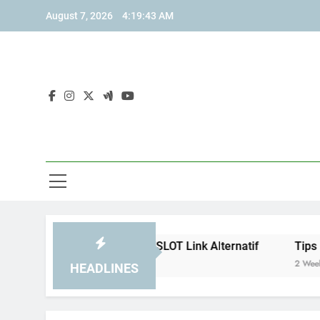
Skip
August 7, 2026
4:19:44 AM
to
content
Min
Temukan S
nggunakan EDWINSLOT Link Alternatif
Tips Menghindar
2 Weeks Ago
HEADLINES