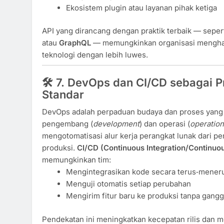
Ekosistem plugin atau layanan pihak ketiga
API yang dirancang dengan praktik terbaik — sepe
atau
GraphQL
— memungkinkan organisasi mengha
teknologi dengan lebih luwes.
🛠 7. DevOps dan CI/CD sebagai P
Standar
DevOps adalah perpaduan budaya dan proses yan
pengembang (
development
) dan operasi (
operatio
mengotomatisasi alur kerja perangkat lunak dari p
produksi.
CI/CD (Continuous Integration/Continu
memungkinkan tim:
Mengintegrasikan kode secara terus‑mener
Menguji otomatis setiap perubahan
Mengirim fitur baru ke produksi tanpa gang
Pendekatan ini meningkatkan kecepatan rilis dan m