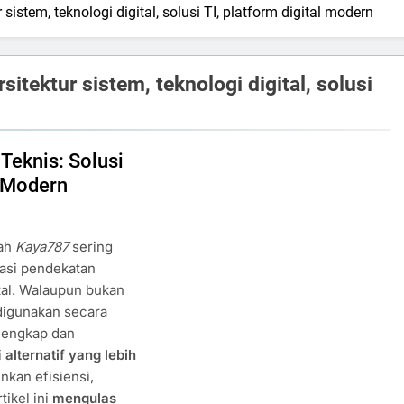
 sistem, teknologi digital, solusi TI, platform digital modern
sitektur sistem, teknologi digital, solusi
Teknis: Solusi
l Modern
lah
Kaya787
sering
asi pendekatan
tal. Walaupun bukan
p digunakan secara
lengkap dan
i
alternatif yang lebih
nkan efisiensi,
rtikel ini
mengulas