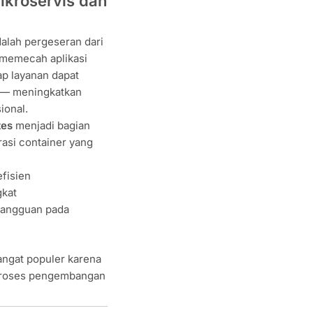
ikroservis dan
dalah pergeseran dari
 memecah aplikasi
ap layanan dapat
h — meningkatkan
ional.
tes
menjadi bagian
asi container yang
efisien
gkat
 gangguan pada
sangat populer karena
roses pengembangan