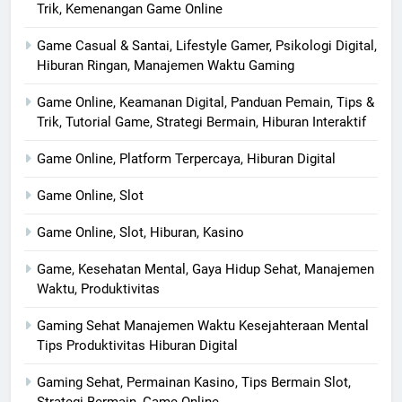
Trik, Kemenangan Game Online
Game Casual & Santai, Lifestyle Gamer, Psikologi Digital,
Hiburan Ringan, Manajemen Waktu Gaming
Game Online, Keamanan Digital, Panduan Pemain, Tips &
Trik, Tutorial Game, Strategi Bermain, Hiburan Interaktif
Game Online, Platform Terpercaya, Hiburan Digital
Game Online, Slot
Game Online, Slot, Hiburan, Kasino
Game, Kesehatan Mental, Gaya Hidup Sehat, Manajemen
Waktu, Produktivitas
Gaming Sehat Manajemen Waktu Kesejahteraan Mental
Tips Produktivitas Hiburan Digital
Gaming Sehat, Permainan Kasino, Tips Bermain Slot,