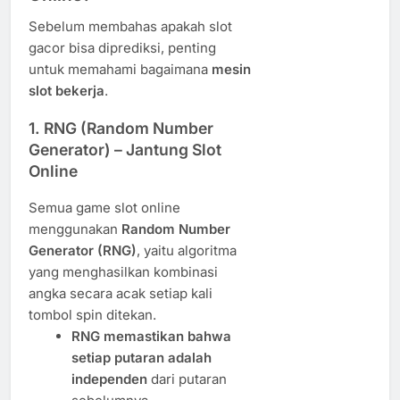
Sebelum membahas apakah slot
gacor bisa diprediksi, penting
untuk memahami bagaimana
mesin
slot bekerja
.
1. RNG (Random Number
Generator) – Jantung Slot
Online
Semua game slot online
menggunakan
Random Number
Generator (RNG)
, yaitu algoritma
yang menghasilkan kombinasi
angka secara acak setiap kali
tombol spin ditekan.
RNG memastikan bahwa
setiap putaran adalah
independen
dari putaran