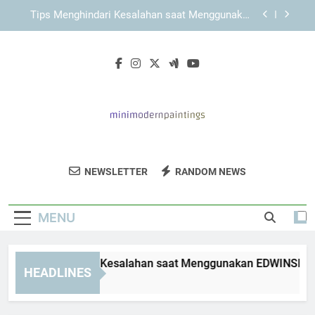
Skip
KAYA787 Alternatif dengan Akses Cepat untuk
to
Berbagai Kondisi Jaringan
content
KAYA787 Alternatif dengan Desain Responsif
untuk Mobile dan Desktop
Tips Menghindari Kesalahan saat Menggunakan
EDWINSLOT Link Alternatif
Tips Menghindari Kesalahan saat Menggunakan
LEBAH4D Link Alternatif
KAYA787 Alternatif dengan Akses Cepat untuk
Berbagai Kondisi Jaringan
Mini Modern
Temukan Seni Lukisan Modern Yang Unik Di
KAYA787 Alternatif dengan Desain Responsif
NEWSLETTER
RANDOM NEWS
Paintings
untuk Mobile dan Desktop
Mini Modern Paintings.
MENU
ps Menghindari Kesalahan saat Menggunakan EDWINSLOT Link
HEADLINES
Weeks Ago