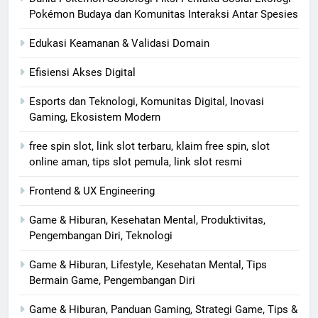
Pokémon Budaya dan Komunitas Interaksi Antar Spesies
Edukasi Keamanan & Validasi Domain
Efisiensi Akses Digital
Esports dan Teknologi, Komunitas Digital, Inovasi
Gaming, Ekosistem Modern
free spin slot, link slot terbaru, klaim free spin, slot
online aman, tips slot pemula, link slot resmi
Frontend & UX Engineering
Game & Hiburan, Kesehatan Mental, Produktivitas,
Pengembangan Diri, Teknologi
Game & Hiburan, Lifestyle, Kesehatan Mental, Tips
Bermain Game, Pengembangan Diri
Game & Hiburan, Panduan Gaming, Strategi Game, Tips &