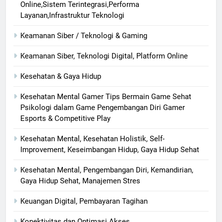
Online,Sistem Terintegrasi,Performa
Layanan,Infrastruktur Teknologi
Keamanan Siber / Teknologi & Gaming
Keamanan Siber, Teknologi Digital, Platform Online
Kesehatan & Gaya Hidup
Kesehatan Mental Gamer Tips Bermain Game Sehat
Psikologi dalam Game Pengembangan Diri Gamer
Esports & Competitive Play
Kesehatan Mental, Kesehatan Holistik, Self-
Improvement, Keseimbangan Hidup, Gaya Hidup Sehat
Kesehatan Mental, Pengembangan Diri, Kemandirian,
Gaya Hidup Sehat, Manajemen Stres
Keuangan Digital, Pembayaran Tagihan
Konektivitas dan Optimasi Akses