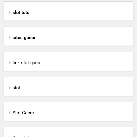
slot toto
situs gacor
link slot gacor
slot
Slot Gacor