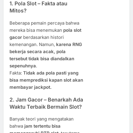
1. Pola Slot – Fakta atau
Mitos?
Beberapa pemain percaya bahwa
mereka bisa menemukan
pola slot
gacor
berdasarkan histori
kemenangan. Namun,
karena RNG
bekerja secara acak, pola
tersebut tidak bisa diandalkan
sepenuhnya
.
Fakta:
Tidak ada pola pasti yang
bisa memprediksi kapan slot akan
membayar jackpot.
2. Jam Gacor – Benarkah Ada
Waktu Terbaik Bermain Slot?
Banyak teori yang mengatakan
bahwa
jam tertentu bisa