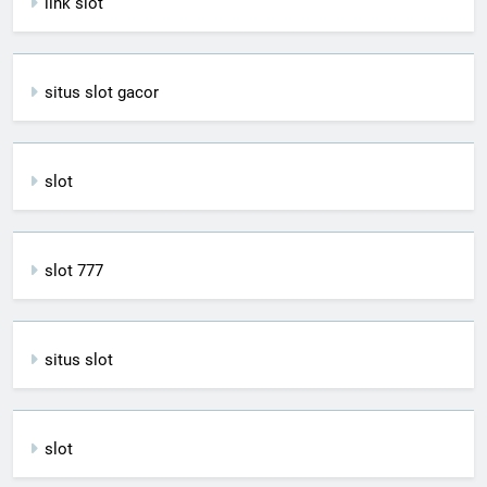
link slot
situs slot gacor
slot
slot 777
situs slot
slot