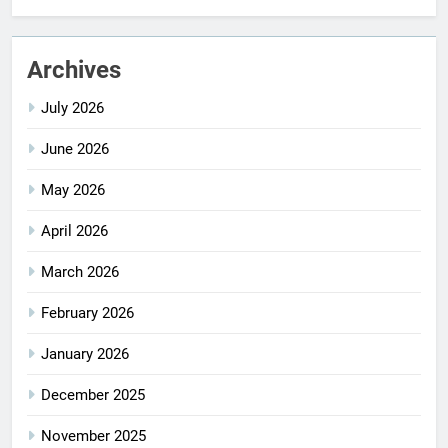
Archives
July 2026
June 2026
May 2026
April 2026
March 2026
February 2026
January 2026
December 2025
November 2025