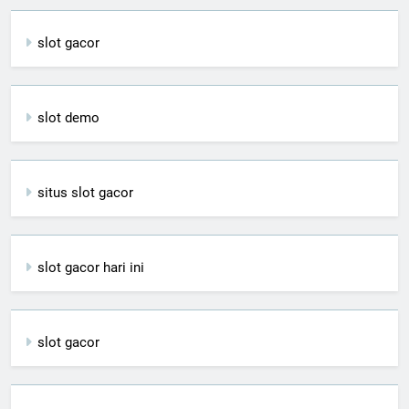
slot gacor
slot demo
situs slot gacor
slot gacor hari ini
slot gacor