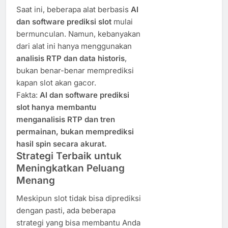
Saat ini, beberapa alat berbasis
AI
dan software prediksi slot
mulai
bermunculan. Namun, kebanyakan
dari alat ini hanya menggunakan
analisis RTP dan data historis
,
bukan benar-benar memprediksi
kapan slot akan gacor.
Fakta:
AI dan software prediksi
slot hanya membantu
menganalisis RTP dan tren
permainan, bukan memprediksi
hasil spin secara akurat.
Strategi Terbaik untuk
Meningkatkan Peluang
Menang
Meskipun slot tidak bisa diprediksi
dengan pasti, ada beberapa
strategi yang bisa membantu Anda