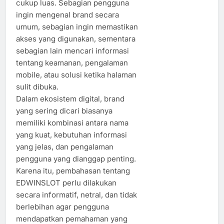
cukup luas. Sebagian pengguna
ingin mengenal brand secara
umum, sebagian ingin memastikan
akses yang digunakan, sementara
sebagian lain mencari informasi
tentang keamanan, pengalaman
mobile, atau solusi ketika halaman
sulit dibuka.
Dalam ekosistem digital, brand
yang sering dicari biasanya
memiliki kombinasi antara nama
yang kuat, kebutuhan informasi
yang jelas, dan pengalaman
pengguna yang dianggap penting.
Karena itu, pembahasan tentang
EDWINSLOT perlu dilakukan
secara informatif, netral, dan tidak
berlebihan agar pengguna
mendapatkan pemahaman yang