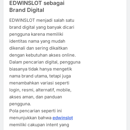
EDWINSLOT sebagai
Brand Digital
EDWINSLOT menjadi salah satu
brand digital yang banyak dicari
pengguna karena memiliki
identitas nama yang mudah
dikenali dan sering dikaitkan
dengan kebutuhan akses online.
Dalam pencarian digital, pengguna
biasanya tidak hanya mengetik
nama brand utama, tetapi juga
menambahkan variasi seperti
login, resmi, alternatif, mobile,
akses aman, dan panduan
pengguna.
Pola pencarian seperti ini
menunjukkan bahwa
edwinslot
memiliki cakupan intent yang