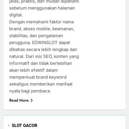
jelas, praktis, dan mudah dipahami
sebelum menggunakan halaman
digital.
Dengan memahami faktor nama
brand, akses mobile, keamanan,
stabilitas, dan pengalaman
pengguna, EDWINSLOT dapat
dibahas secara lebih lengkap dan
natural. Dari sisi SEO, konten yang
informatif dan tidak berlebihan
akan lebih efektif dalam
memperkuat brand keyword
sekaligus memberikan manfaat
nyata bagi pembaca.
Read More
SLOT GACOR