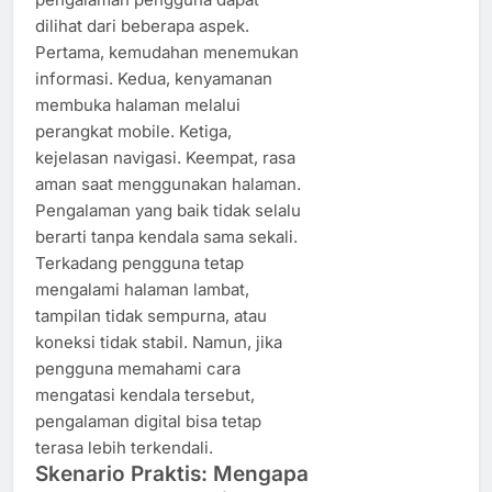
dilihat dari beberapa aspek.
Pertama, kemudahan menemukan
informasi. Kedua, kenyamanan
membuka halaman melalui
perangkat mobile. Ketiga,
kejelasan navigasi. Keempat, rasa
aman saat menggunakan halaman.
Pengalaman yang baik tidak selalu
berarti tanpa kendala sama sekali.
Terkadang pengguna tetap
mengalami halaman lambat,
tampilan tidak sempurna, atau
koneksi tidak stabil. Namun, jika
pengguna memahami cara
mengatasi kendala tersebut,
pengalaman digital bisa tetap
terasa lebih terkendali.
Skenario Praktis: Mengapa