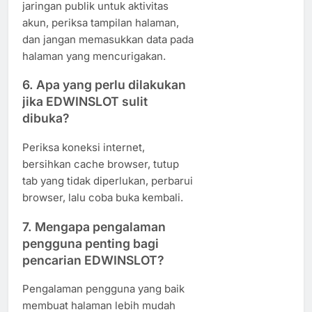
jaringan publik untuk aktivitas
akun, periksa tampilan halaman,
dan jangan memasukkan data pada
halaman yang mencurigakan.
6. Apa yang perlu dilakukan
jika EDWINSLOT sulit
dibuka?
Periksa koneksi internet,
bersihkan cache browser, tutup
tab yang tidak diperlukan, perbarui
browser, lalu coba buka kembali.
7. Mengapa pengalaman
pengguna penting bagi
pencarian EDWINSLOT?
Pengalaman pengguna yang baik
membuat halaman lebih mudah