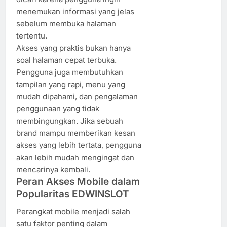
menemukan informasi yang jelas
sebelum membuka halaman
tertentu.
Akses yang praktis bukan hanya
soal halaman cepat terbuka.
Pengguna juga membutuhkan
tampilan yang rapi, menu yang
mudah dipahami, dan pengalaman
penggunaan yang tidak
membingungkan. Jika sebuah
brand mampu memberikan kesan
akses yang lebih tertata, pengguna
akan lebih mudah mengingat dan
mencarinya kembali.
Peran Akses Mobile dalam
Popularitas EDWINSLOT
Perangkat mobile menjadi salah
satu faktor penting dalam