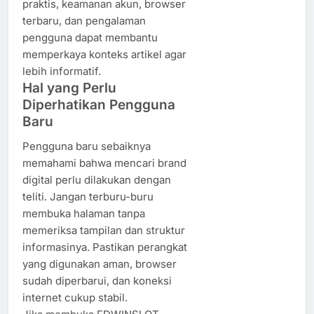
praktis, keamanan akun, browser
terbaru, dan pengalaman
pengguna dapat membantu
memperkaya konteks artikel agar
lebih informatif.
Hal yang Perlu
Diperhatikan Pengguna
Baru
Pengguna baru sebaiknya
memahami bahwa mencari brand
digital perlu dilakukan dengan
teliti. Jangan terburu-buru
membuka halaman tanpa
memeriksa tampilan dan struktur
informasinya. Pastikan perangkat
yang digunakan aman, browser
sudah diperbarui, dan koneksi
internet cukup stabil.