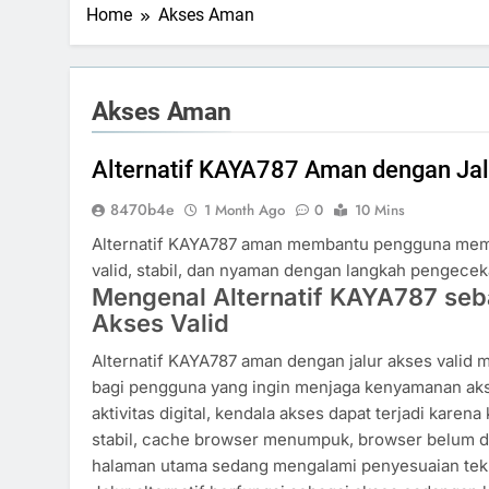
Home
Akses Aman
Akses Aman
Alternatif KAYA787 Aman dengan Jal
8470b4e
1 Month Ago
0
10 Mins
Alternatif KAYA787 aman membantu pengguna mema
valid, stabil, dan nyaman dengan langkah pengecek
Mengenal Alternatif KAYA787 seb
Akses Valid
Alternatif KAYA787 aman dengan jalur akses valid m
bagi pengguna yang ingin menjaga kenyamanan aks
aktivitas digital, kendala akses dapat terjadi karena
stabil, cache browser menumpuk, browser belum di
halaman utama sedang mengalami penyesuaian tek