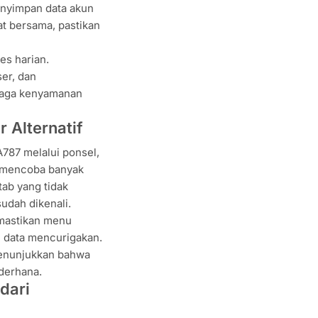
enyimpan data akun
t bersama, pastikan
es harian.
er, dan
jaga kenyamanan
 Alternatif
87 melalui ponsel,
ng mencoba banyak
ab yang tidak
udah dikenali.
emastikan menu
n data mencurigakan.
 menunjukkan bahwa
ederhana.
dari