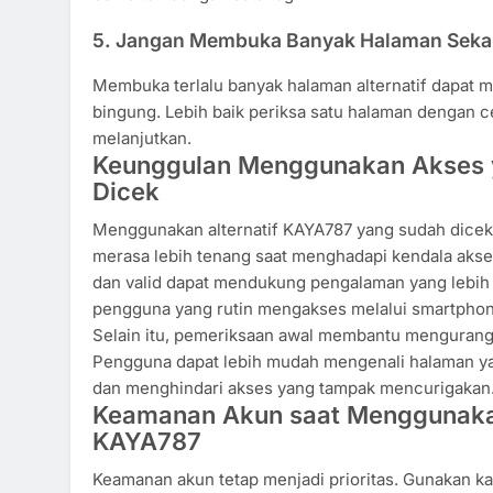
5. Jangan Membuka Banyak Halaman Seka
Membuka terlalu banyak halaman alternatif dapat
bingung. Lebih baik periksa satu halaman dengan 
melanjutkan.
Keunggulan Menggunakan Akses 
Dicek
Menggunakan alternatif KAYA787 yang sudah dic
merasa lebih tenang saat menghadapi kendala akses
dan valid dapat mendukung pengalaman yang lebih s
pengguna yang rutin mengakses melalui smartphon
Selain itu, pemeriksaan awal membantu mengurangi
Pengguna dapat lebih mudah mengenali halaman ya
dan menghindari akses yang tampak mencurigakan
Keamanan Akun saat Menggunakan
KAYA787
Keamanan akun tetap menjadi prioritas. Gunakan kat