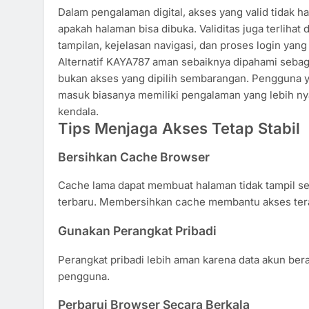
Dalam pengalaman digital, akses yang valid tidak ha
apakah halaman bisa dibuka. Validitas juga terlihat 
tampilan, kejelasan navigasi, dan proses login yang 
Alternatif KAYA787 aman sebaiknya dipahami sebag
bukan akses yang dipilih sembarangan. Pengguna y
masuk biasanya memiliki pengalaman yang lebih n
kendala.
Tips Menjaga Akses Tetap Stabil
Bersihkan Cache Browser
Cache lama dapat membuat halaman tidak tampil s
terbaru. Membersihkan cache membantu akses teras
Gunakan Perangkat Pribadi
Perangkat pribadi lebih aman karena data akun ber
pengguna.
Perbarui Browser Secara Berkala