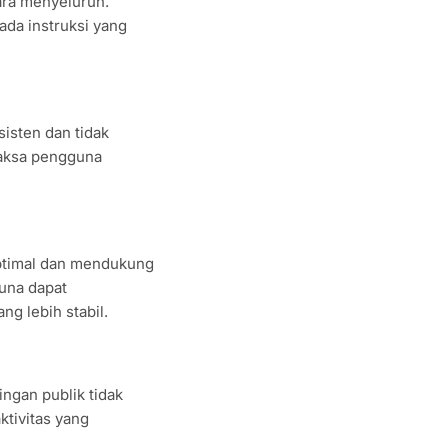
ara menyeluruh.
 ada instruksi yang
sisten dan tidak
maksa pengguna
ptimal dan mendukung
guna dapat
g lebih stabil.
ngan publik tidak
ktivitas yang