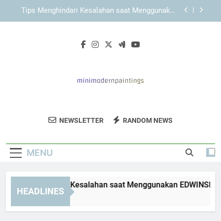
Skip
KAYA787 Alternatif dengan Akses Cepat untuk
to
Berbagai Kondisi Jaringan
content
KAYA787 Alternatif dengan Desain Responsif
untuk Mobile dan Desktop
Tips Menghindari Kesalahan saat Menggunakan
EDWINSLOT Link Alternatif
Tips Menghindari Kesalahan saat Menggunakan
LEBAH4D Link Alternatif
KAYA787 Alternatif dengan Akses Cepat untuk
Berbagai Kondisi Jaringan
Mini Modern
Temukan Seni Lukisan Modern Yang Unik Di
KAYA787 Alternatif dengan Desain Responsif
NEWSLETTER
RANDOM NEWS
Paintings
untuk Mobile dan Desktop
Mini Modern Paintings.
MENU
ps Menghindari Kesalahan saat Menggunakan EDWINSLOT Link
HEADLINES
Weeks Ago