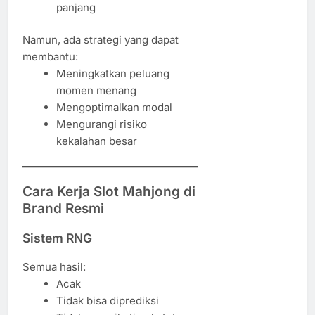
panjang
Namun, ada strategi yang dapat
membantu:
Meningkatkan peluang
momen menang
Mengoptimalkan modal
Mengurangi risiko
kekalahan besar
Cara Kerja Slot Mahjong di
Brand Resmi
Sistem RNG
Semua hasil:
Acak
Tidak bisa diprediksi