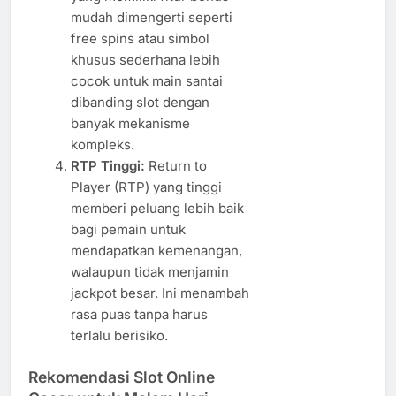
mudah dimengerti seperti
free spins atau simbol
khusus sederhana lebih
cocok untuk main santai
dibanding slot dengan
banyak mekanisme
kompleks.
RTP Tinggi:
Return to
Player (RTP) yang tinggi
memberi peluang lebih baik
bagi pemain untuk
mendapatkan kemenangan,
walaupun tidak menjamin
jackpot besar. Ini menambah
rasa puas tanpa harus
terlalu berisiko.
Rekomendasi Slot Online