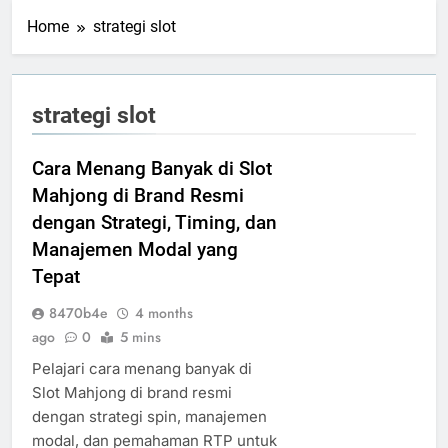
Home
strategi slot
strategi slot
Cara Menang Banyak di Slot
Mahjong di Brand Resmi
dengan Strategi, Timing, dan
Manajemen Modal yang
Tepat
8470b4e
4 months
ago
0
5 mins
Pelajari cara menang banyak di
Slot Mahjong di brand resmi
dengan strategi spin, manajemen
modal, dan pemahaman RTP untuk