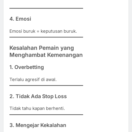
4. Emosi
Emosi buruk = keputusan buruk.
Kesalahan Pemain yang
Menghambat Kemenangan
1. Overbetting
Terlalu agresif di awal.
2. Tidak Ada Stop Loss
Tidak tahu kapan berhenti.
3. Mengejar Kekalahan