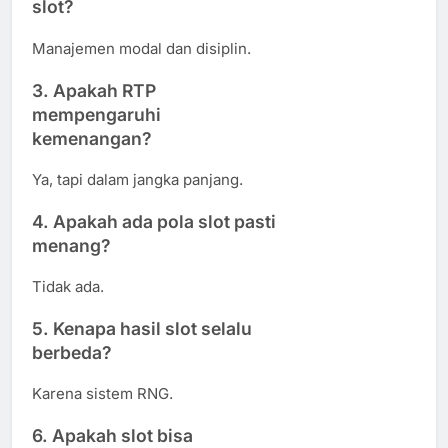
slot?
Manajemen modal dan disiplin.
3. Apakah RTP
mempengaruhi
kemenangan?
Ya, tapi dalam jangka panjang.
4. Apakah ada pola slot pasti
menang?
Tidak ada.
5. Kenapa hasil slot selalu
berbeda?
Karena sistem RNG.
6. Apakah slot bisa