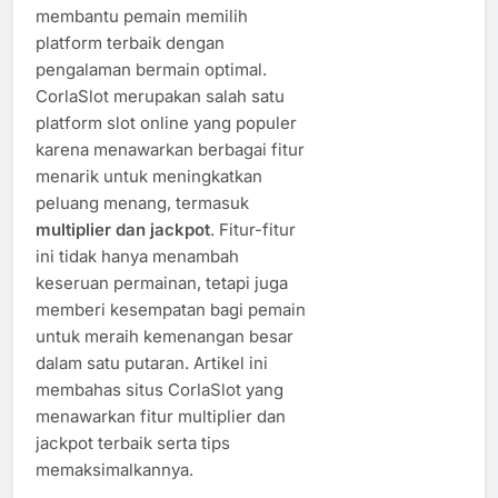
membantu pemain memilih
platform terbaik dengan
pengalaman bermain optimal.
CorlaSlot merupakan salah satu
platform slot online yang populer
karena menawarkan berbagai fitur
menarik untuk meningkatkan
peluang menang, termasuk
multiplier dan jackpot
. Fitur-fitur
ini tidak hanya menambah
keseruan permainan, tetapi juga
memberi kesempatan bagi pemain
untuk meraih kemenangan besar
dalam satu putaran. Artikel ini
membahas situs CorlaSlot yang
menawarkan fitur multiplier dan
jackpot terbaik serta tips
memaksimalkannya.