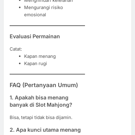
Menghindari kelelahan
Mengurangi risiko
emosional
Evaluasi Permainan
Catat:
Kapan menang
Kapan rugi
FAQ (Pertanyaan Umum)
1. Apakah bisa menang
banyak di Slot Mahjong?
Bisa, tetapi tidak bisa dijamin.
2. Apa kunci utama menang