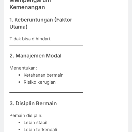
Mempengaruhi
Kemenangan
1. Keberuntungan (Faktor
Utama)
Tidak bisa dihindari.
2. Manajemen Modal
Menentukan:
Ketahanan bermain
Risiko kerugian
3. Disiplin Bermain
Pemain disiplin:
Lebih stabil
Lebih terkendali