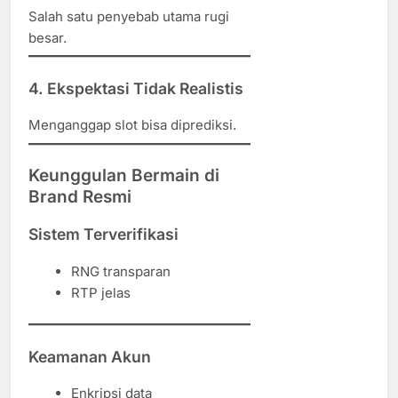
Salah satu penyebab utama rugi
besar.
4. Ekspektasi Tidak Realistis
Menganggap slot bisa diprediksi.
Keunggulan Bermain di
Brand Resmi
Sistem Terverifikasi
RNG transparan
RTP jelas
Keamanan Akun
Enkripsi data