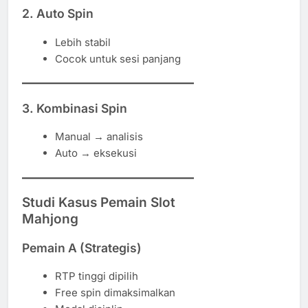
2. Auto Spin
Lebih stabil
Cocok untuk sesi panjang
3. Kombinasi Spin
Manual → analisis
Auto → eksekusi
Studi Kasus Pemain Slot
Mahjong
Pemain A (Strategis)
RTP tinggi dipilih
Free spin dimaksimalkan