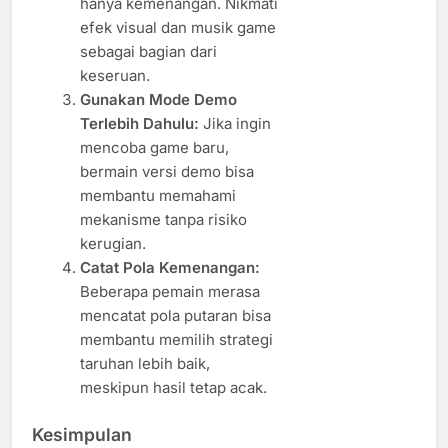
hanya kemenangan. Nikmati
efek visual dan musik game
sebagai bagian dari
keseruan.
Gunakan Mode Demo
Terlebih Dahulu:
Jika ingin
mencoba game baru,
bermain versi demo bisa
membantu memahami
mekanisme tanpa risiko
kerugian.
Catat Pola Kemenangan:
Beberapa pemain merasa
mencatat pola putaran bisa
membantu memilih strategi
taruhan lebih baik,
meskipun hasil tetap acak.
Kesimpulan