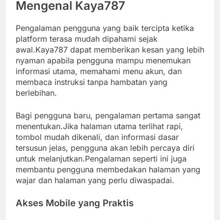
Mengenal Kaya787
Pengalaman pengguna yang baik tercipta ketika
platform terasa mudah dipahami sejak
awal.Kaya787 dapat memberikan kesan yang lebih
nyaman apabila pengguna mampu menemukan
informasi utama, memahami menu akun, dan
membaca instruksi tanpa hambatan yang
berlebihan.
Bagi pengguna baru, pengalaman pertama sangat
menentukan.Jika halaman utama terlihat rapi,
tombol mudah dikenali, dan informasi dasar
tersusun jelas, pengguna akan lebih percaya diri
untuk melanjutkan.Pengalaman seperti ini juga
membantu pengguna membedakan halaman yang
wajar dan halaman yang perlu diwaspadai.
Akses Mobile yang Praktis