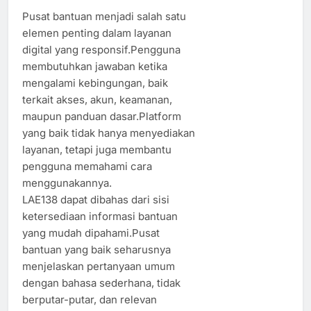
Pusat bantuan menjadi salah satu
elemen penting dalam layanan
digital yang responsif.Pengguna
membutuhkan jawaban ketika
mengalami kebingungan, baik
terkait akses, akun, keamanan,
maupun panduan dasar.Platform
yang baik tidak hanya menyediakan
layanan, tetapi juga membantu
pengguna memahami cara
menggunakannya.
LAE138 dapat dibahas dari sisi
ketersediaan informasi bantuan
yang mudah dipahami.Pusat
bantuan yang baik seharusnya
menjelaskan pertanyaan umum
dengan bahasa sederhana, tidak
berputar-putar, dan relevan