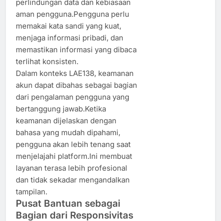
perlindungan data dan kebiasaan
aman pengguna.Pengguna perlu
memakai kata sandi yang kuat,
menjaga informasi pribadi, dan
memastikan informasi yang dibaca
terlihat konsisten.
Dalam konteks LAE138, keamanan
akun dapat dibahas sebagai bagian
dari pengalaman pengguna yang
bertanggung jawab.Ketika
keamanan dijelaskan dengan
bahasa yang mudah dipahami,
pengguna akan lebih tenang saat
menjelajahi platform.Ini membuat
layanan terasa lebih profesional
dan tidak sekadar mengandalkan
tampilan.
Pusat Bantuan sebagai
Bagian dari Responsivitas