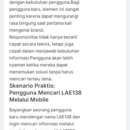
dengan kebutuhan pengguna.Bagi
pengguna baru, elemen ini sangat
penting karena dapat mengurangi
rasa bingung saat pertama kali
mengenal brand.
Responsivitas tidak hanya berarti
cepat secara teknis, tetapi juga
cepat dalam menjawab kebutuhan
informasi.Pengguna akan lebih
nyaman ketika mereka dapat
menemukan solusi tanpa harus
mencari terlalu lama.
Skenario Praktis:
Pengguna Mencari LAE138
Melalui Mobile
Bayangkan seorang pengguna
baru mendengar nama LAE138 dan
ingin mencari informasi melalui