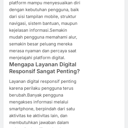
platform mampu menyesuaikan diri
dengan kebutuhan pengguna, baik
dari sisi tampilan mobile, struktur
navigasi, sistem bantuan, maupun
kejelasan informasi.Semakin
mudah pengguna memahami alur,
semakin besar peluang mereka
merasa nyaman dan percaya saat
menjelajahi platform digital.
Mengapa Layanan Digital
Responsif Sangat Penting?
Layanan digital responsif penting
karena perilaku pengguna terus
berubah.Banyak pengguna
mengakses informasi melalui
smartphone, berpindah dari satu
aktivitas ke aktivitas lain, dan
membutuhkan jawaban dalam