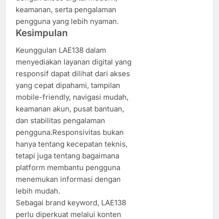
keamanan, serta pengalaman
pengguna yang lebih nyaman.
Kesimpulan
Keunggulan LAE138 dalam
menyediakan layanan digital yang
responsif dapat dilihat dari akses
yang cepat dipahami, tampilan
mobile-friendly, navigasi mudah,
keamanan akun, pusat bantuan,
dan stabilitas pengalaman
pengguna.Responsivitas bukan
hanya tentang kecepatan teknis,
tetapi juga tentang bagaimana
platform membantu pengguna
menemukan informasi dengan
lebih mudah.
Sebagai brand keyword, LAE138
perlu diperkuat melalui konten