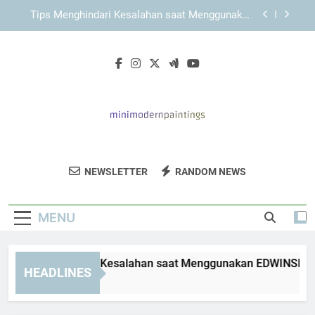
Skip
KAYA787 Alternatif dengan Akses Cepat untuk
to
Berbagai Kondisi Jaringan
content
KAYA787 Alternatif dengan Desain Responsif
untuk Mobile dan Desktop
Tips Menghindari Kesalahan saat Menggunakan
EDWINSLOT Link Alternatif
Tips Menghindari Kesalahan saat Menggunakan
LEBAH4D Link Alternatif
KAYA787 Alternatif dengan Akses Cepat untuk
Berbagai Kondisi Jaringan
Mini Modern
Temukan Seni Lukisan Modern Yang Unik Di
KAYA787 Alternatif dengan Desain Responsif
NEWSLETTER
RANDOM NEWS
Paintings
untuk Mobile dan Desktop
Mini Modern Paintings.
MENU
ps Menghindari Kesalahan saat Menggunakan EDWINSLOT Link
HEADLINES
Weeks Ago