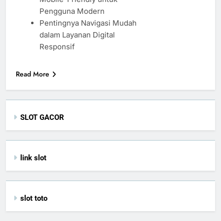
Pengguna Modern
Pentingnya Navigasi Mudah
dalam Layanan Digital
Responsif
Read More
SLOT GACOR
link slot
slot toto