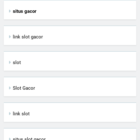
situs gacor
link slot gacor
slot
Slot Gacor
link slot
situs slot gacor