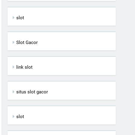
slot
Slot Gacor
link slot
situs slot gacor
slot