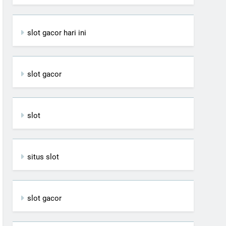
slot gacor hari ini
slot gacor
slot
situs slot
slot gacor