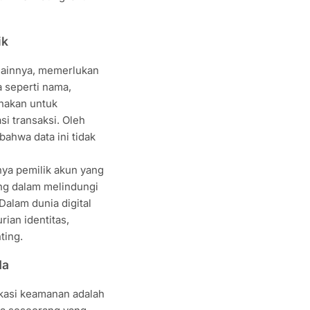
ik
 lainnya, memerlukan
 seperti nama,
unakan untuk
si transaksi. Oleh
bahwa data ini tidak
ya pemilik akun yang
ing dalam melindungi
 Dalam dunia digital
ian identitas,
ting.
da
kasi keamanan adalah