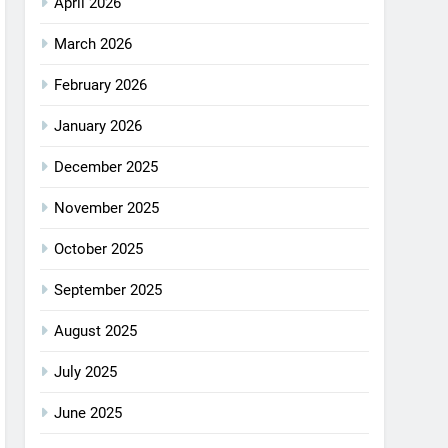
April 2026
March 2026
February 2026
January 2026
December 2025
November 2025
October 2025
September 2025
August 2025
July 2025
June 2025