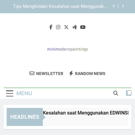
Skip
KAYA787 Alternatif dengan Akses Cepat untuk
to
Berbagai Kondisi Jaringan
content
KAYA787 Alternatif dengan Desain Responsif
untuk Mobile dan Desktop
Tips Menghindari Kesalahan saat Menggunakan
EDWINSLOT Link Alternatif
Tips Menghindari Kesalahan saat Menggunakan
LEBAH4D Link Alternatif
KAYA787 Alternatif dengan Akses Cepat untuk
Berbagai Kondisi Jaringan
Mini Modern
Temukan Seni Lukisan Modern Yang Unik Di
KAYA787 Alternatif dengan Desain Responsif
NEWSLETTER
RANDOM NEWS
Paintings
untuk Mobile dan Desktop
Mini Modern Paintings.
MENU
ps Menghindari Kesalahan saat Menggunakan EDWINSLOT Link
HEADLINES
Weeks Ago