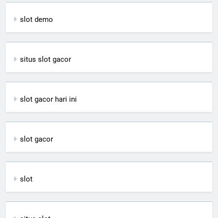
slot demo
situs slot gacor
slot gacor hari ini
slot gacor
slot