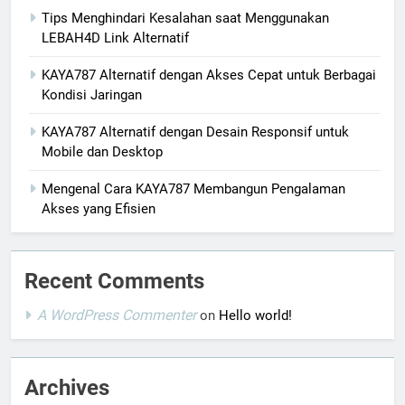
Tips Menghindari Kesalahan saat Menggunakan
LEBAH4D Link Alternatif
KAYA787 Alternatif dengan Akses Cepat untuk Berbagai
Kondisi Jaringan
KAYA787 Alternatif dengan Desain Responsif untuk
Mobile dan Desktop
Mengenal Cara KAYA787 Membangun Pengalaman
Akses yang Efisien
Recent Comments
A WordPress Commenter
on
Hello world!
Archives