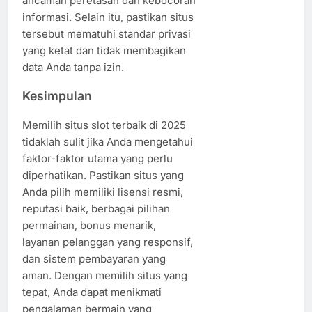
ancaman peretasan dan kebocoran
informasi. Selain itu, pastikan situs
tersebut mematuhi standar privasi
yang ketat dan tidak membagikan
data Anda tanpa izin.
Kesimpulan
Memilih situs slot terbaik di 2025
tidaklah sulit jika Anda mengetahui
faktor-faktor utama yang perlu
diperhatikan. Pastikan situs yang
Anda pilih memiliki lisensi resmi,
reputasi baik, berbagai pilihan
permainan, bonus menarik,
layanan pelanggan yang responsif,
dan sistem pembayaran yang
aman. Dengan memilih situs yang
tepat, Anda dapat menikmati
pengalaman bermain yang