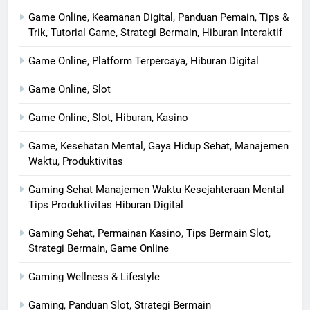
Game Online, Keamanan Digital, Panduan Pemain, Tips &
Trik, Tutorial Game, Strategi Bermain, Hiburan Interaktif
Game Online, Platform Terpercaya, Hiburan Digital
Game Online, Slot
Game Online, Slot, Hiburan, Kasino
Game, Kesehatan Mental, Gaya Hidup Sehat, Manajemen
Waktu, Produktivitas
Gaming Sehat Manajemen Waktu Kesejahteraan Mental
Tips Produktivitas Hiburan Digital
Gaming Sehat, Permainan Kasino, Tips Bermain Slot,
Strategi Bermain, Game Online
Gaming Wellness & Lifestyle
Gaming, Panduan Slot, Strategi Bermain