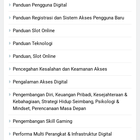
Panduan Pengguna Digital
Panduan Registrasi dan Sistem Akses Pengguna Baru
Panduan Slot Online
Panduan Teknologi
Panduan, Slot Online
Pencegahan Kesalahan dan Keamanan Akses
Pengalaman Akses Digital
Pengembangan Diri, Keuangan Pribadi, Kesejahteraan &
Kebahagiaan, Strategi Hidup Seimbang, Psikologi &
Mindset, Perencanaan Masa Depan
Pengembangan Skill Gaming
Performa Multi Perangkat & Infrastruktur Digital