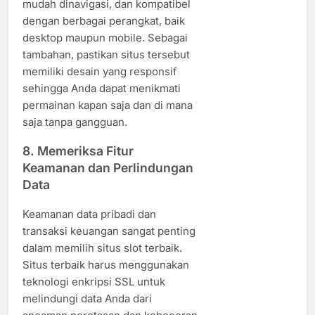
mudah dinavigasi, dan kompatibel
dengan berbagai perangkat, baik
desktop maupun mobile. Sebagai
tambahan, pastikan situs tersebut
memiliki desain yang responsif
sehingga Anda dapat menikmati
permainan kapan saja dan di mana
saja tanpa gangguan.
8. Memeriksa Fitur
Keamanan dan Perlindungan
Data
Keamanan data pribadi dan
transaksi keuangan sangat penting
dalam memilih situs slot terbaik.
Situs terbaik harus menggunakan
teknologi enkripsi SSL untuk
melindungi data Anda dari