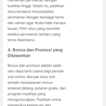
menikmati permainan dengan
kualitas tinggi. Selain itu, pastikan
situs tersebut menyediakan
permainan dengan berbagai tema
dan variasi agar Anda tidak merasa
bosan. Pilih situs yang memiliki
koleksi permainan terbaru yang
terus diperbarui.
4. Bonus dan Promosi yang
Ditawarkan
Bonus dan promosi adalah salah
satu daya tarik utama bagi pemain
slot online. Banyak situs slot
terbaik menawarkan bonus
selamat datang, putaran gratis, dan
program loyalitas yang
menguntungkan. Pastikan untuk
memeriksa ketentuan dan