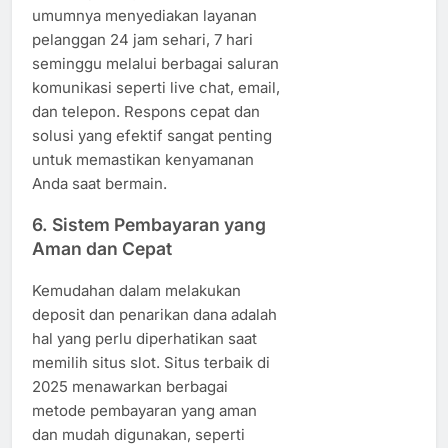
umumnya menyediakan layanan
pelanggan 24 jam sehari, 7 hari
seminggu melalui berbagai saluran
komunikasi seperti live chat, email,
dan telepon. Respons cepat dan
solusi yang efektif sangat penting
untuk memastikan kenyamanan
Anda saat bermain.
6. Sistem Pembayaran yang
Aman dan Cepat
Kemudahan dalam melakukan
deposit dan penarikan dana adalah
hal yang perlu diperhatikan saat
memilih situs slot. Situs terbaik di
2025 menawarkan berbagai
metode pembayaran yang aman
dan mudah digunakan, seperti