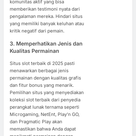
komunitas aktif yang bisa
memberikan testimoni nyata dari
pengalaman mereka. Hindari situs
yang memiliki banyak keluhan atau
kritik negatif dari pemain.
3. Memperhatikan Jenis dan
Kualitas Permainan
Situs slot terbaik di 2025 pasti
menawarkan berbagai jenis
permainan dengan kualitas grafis
dan fitur bonus yang menarik.
Pemilihan situs yang menyediakan
koleksi slot terbaik dari penyedia
perangkat lunak ternama seperti
Microgaming, NetEnt, Play’n GO,
dan Pragmatic Play akan
memastikan bahwa Anda dapat