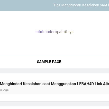
Tips Menghindari Kesalahan saat
KAYA787 Alternatif dengan Akses 
KAYA787 Alternatif dengan Desai
Tips Menghindari Kesalahan saat M
i Modern Paintings
Tips Menghindari Kesalahan saat
eni Lukisan Modern Yang Unik Di Mini Modern Paintings.
KAYA787 Alternatif dengan Akses 
SAMPLE PAGE
KAYA787 Alternatif dengan Desai
i Kesalahan saat Menggunakan LEBAH4D Link Alternatif