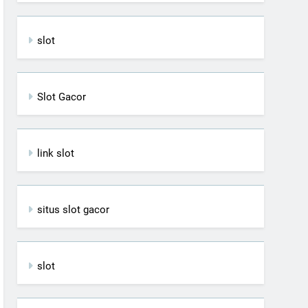
slot
Slot Gacor
link slot
situs slot gacor
slot