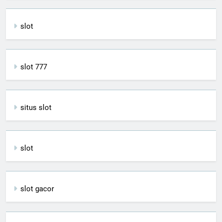
slot
slot 777
situs slot
slot
slot gacor