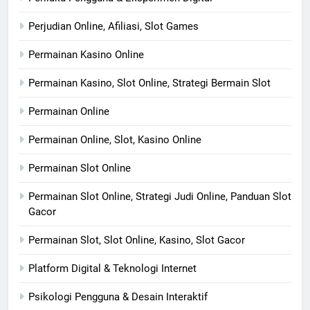
Perjudian Online, Afiliasi, Slot Games
Permainan Kasino Online
Permainan Kasino, Slot Online, Strategi Bermain Slot
Permainan Online
Permainan Online, Slot, Kasino Online
Permainan Slot Online
Permainan Slot Online, Strategi Judi Online, Panduan Slot
Gacor
Permainan Slot, Slot Online, Kasino, Slot Gacor
Platform Digital & Teknologi Internet
Psikologi Pengguna & Desain Interaktif