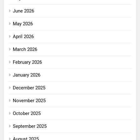
June 2026
May 2026
April 2026
March 2026
February 2026
January 2026
December 2025
November 2025
October 2025
September 2025
August 2025