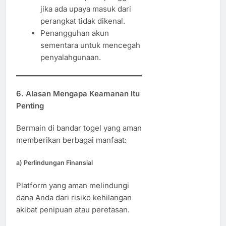
jika ada upaya masuk dari
perangkat tidak dikenal.
Penangguhan akun
sementara untuk mencegah
penyalahgunaan.
6.
Alasan Mengapa Keamanan Itu
Penting
Bermain di bandar togel yang aman
memberikan berbagai manfaat:
a)
Perlindungan Finansial
Platform yang aman melindungi
dana Anda dari risiko kehilangan
akibat penipuan atau peretasan.