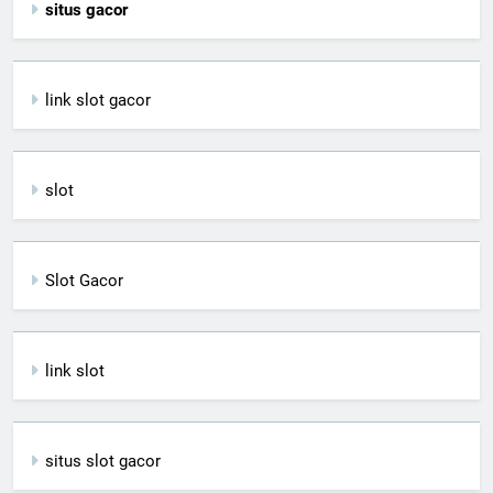
situs gacor
link slot gacor
slot
Slot Gacor
link slot
situs slot gacor