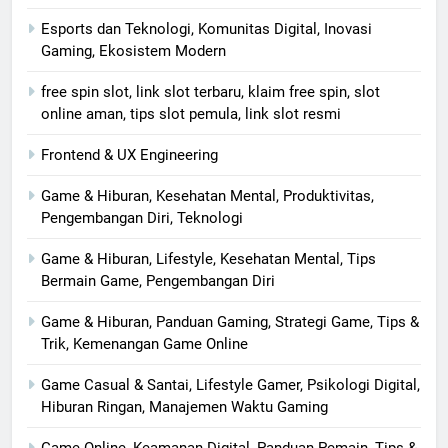
Esports dan Teknologi, Komunitas Digital, Inovasi
Gaming, Ekosistem Modern
free spin slot, link slot terbaru, klaim free spin, slot
online aman, tips slot pemula, link slot resmi
Frontend & UX Engineering
Game & Hiburan, Kesehatan Mental, Produktivitas,
Pengembangan Diri, Teknologi
Game & Hiburan, Lifestyle, Kesehatan Mental, Tips
Bermain Game, Pengembangan Diri
Game & Hiburan, Panduan Gaming, Strategi Game, Tips &
Trik, Kemenangan Game Online
Game Casual & Santai, Lifestyle Gamer, Psikologi Digital,
Hiburan Ringan, Manajemen Waktu Gaming