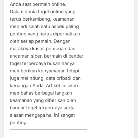
Anda saat bermain online.
Dalam dunia togel online yang
terus berkembang, keamanan
menjadi salah satu aspek paling
penting yang harus diperhatikan
oleh setiap pemain. Dengan
maraknya kasus penipuan dan
ancaman siber, bermain di bandar
togel terpercaya bukan hanya
memberikan kenyamanan tetapi
juga melindungi data pribadi dan
keuangan Anda. Artikel ini akan
membahas berbagai langkah
keamanan yang diberikan oleh
bandar togel terpercaya serta
alasan mengapa hal ini sangat
penting.