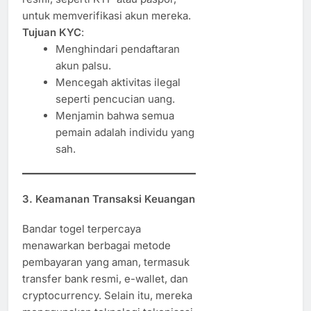
untuk memverifikasi akun mereka.
Tujuan KYC
:
Menghindari pendaftaran
akun palsu.
Mencegah aktivitas ilegal
seperti pencucian uang.
Menjamin bahwa semua
pemain adalah individu yang
sah.
3.
Keamanan Transaksi Keuangan
Bandar togel terpercaya
menawarkan berbagai metode
pembayaran yang aman, termasuk
transfer bank resmi, e-wallet, dan
cryptocurrency. Selain itu, mereka