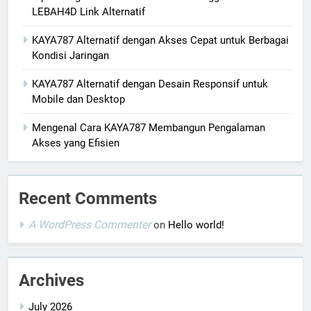
LEBAH4D Link Alternatif
KAYA787 Alternatif dengan Akses Cepat untuk Berbagai
Kondisi Jaringan
KAYA787 Alternatif dengan Desain Responsif untuk
Mobile dan Desktop
Mengenal Cara KAYA787 Membangun Pengalaman
Akses yang Efisien
Recent Comments
A WordPress Commenter
on
Hello world!
Archives
July 2026