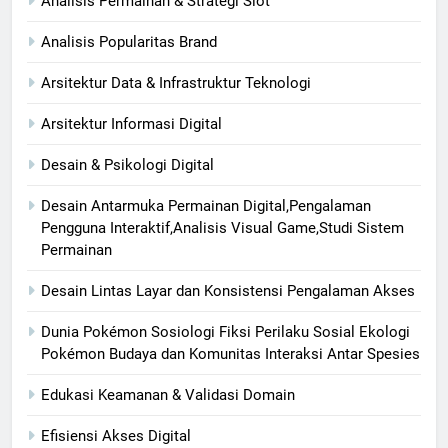
Analisis Permainan & Strategi Slot
Analisis Popularitas Brand
Arsitektur Data & Infrastruktur Teknologi
Arsitektur Informasi Digital
Desain & Psikologi Digital
Desain Antarmuka Permainan Digital,Pengalaman
Pengguna Interaktif,Analisis Visual Game,Studi Sistem
Permainan
Desain Lintas Layar dan Konsistensi Pengalaman Akses
Dunia Pokémon Sosiologi Fiksi Perilaku Sosial Ekologi
Pokémon Budaya dan Komunitas Interaksi Antar Spesies
Edukasi Keamanan & Validasi Domain
Efisiensi Akses Digital