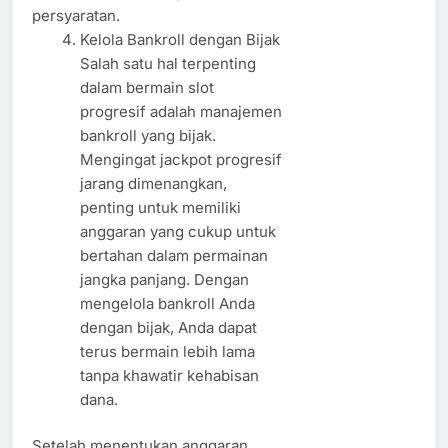
persyaratan.
Kelola Bankroll dengan Bijak
Salah satu hal terpenting
dalam bermain slot
progresif adalah manajemen
bankroll yang bijak.
Mengingat jackpot progresif
jarang dimenangkan,
penting untuk memiliki
anggaran yang cukup untuk
bertahan dalam permainan
jangka panjang. Dengan
mengelola bankroll Anda
dengan bijak, Anda dapat
terus bermain lebih lama
tanpa khawatir kehabisan
dana.
Setelah menentukan anggaran,