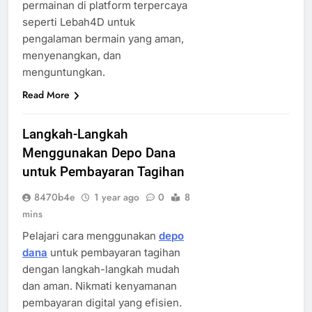
permainan di platform terpercaya
seperti Lebah4D untuk
pengalaman bermain yang aman,
menyenangkan, dan
menguntungkan.
Read More
Langkah-Langkah
Menggunakan Depo Dana
untuk Pembayaran Tagihan
8470b4e
1 year ago
0
8
mins
Pelajari cara menggunakan
depo
dana
untuk pembayaran tagihan
dengan langkah-langkah mudah
dan aman. Nikmati kenyamanan
pembayaran digital yang efisien.