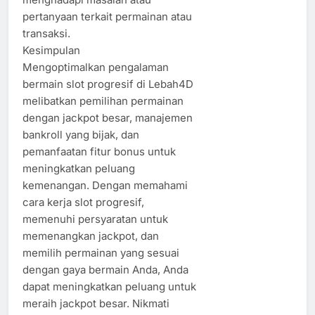
pertanyaan terkait permainan atau
transaksi.
Kesimpulan
Mengoptimalkan pengalaman
bermain slot progresif di Lebah4D
melibatkan pemilihan permainan
dengan jackpot besar, manajemen
bankroll yang bijak, dan
pemanfaatan fitur bonus untuk
meningkatkan peluang
kemenangan. Dengan memahami
cara kerja slot progresif,
memenuhi persyaratan untuk
memenangkan jackpot, dan
memilih permainan yang sesuai
dengan gaya bermain Anda, Anda
dapat meningkatkan peluang untuk
meraih jackpot besar. Nikmati