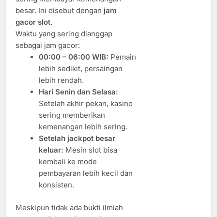
besar. Ini disebut dengan
jam
gacor slot
.
Waktu yang sering dianggap
sebagai jam gacor:
00:00 – 06:00 WIB:
Pemain
lebih sedikit, persaingan
lebih rendah.
Hari Senin dan Selasa:
Setelah akhir pekan, kasino
sering memberikan
kemenangan lebih sering.
Setelah jackpot besar
keluar:
Mesin slot bisa
kembali ke mode
pembayaran lebih kecil dan
konsisten.
Meskipun tidak ada bukti ilmiah