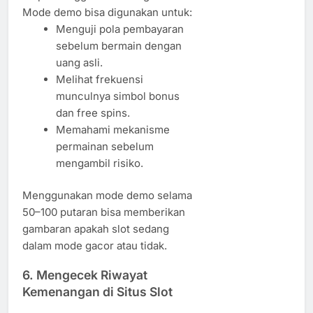
Mode demo bisa digunakan untuk:
Menguji pola pembayaran
sebelum bermain dengan
uang asli.
Melihat frekuensi
munculnya simbol bonus
dan free spins.
Memahami mekanisme
permainan sebelum
mengambil risiko.
Menggunakan mode demo selama
50–100 putaran bisa memberikan
gambaran apakah slot sedang
dalam mode gacor atau tidak.
6.
Mengecek Riwayat
Kemenangan di Situs Slot