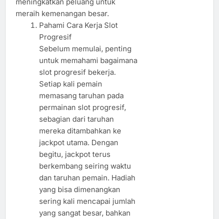
meningkatkan peluang untuk
meraih kemenangan besar.
Pahami Cara Kerja Slot
Progresif
Sebelum memulai, penting
untuk memahami bagaimana
slot progresif bekerja.
Setiap kali pemain
memasang taruhan pada
permainan slot progresif,
sebagian dari taruhan
mereka ditambahkan ke
jackpot utama. Dengan
begitu, jackpot terus
berkembang seiring waktu
dan taruhan pemain. Hadiah
yang bisa dimenangkan
sering kali mencapai jumlah
yang sangat besar, bahkan