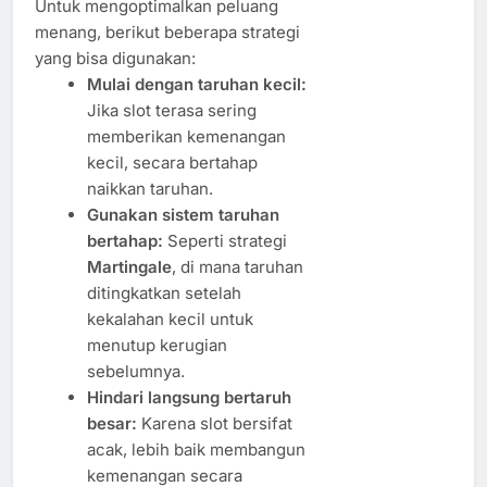
Untuk mengoptimalkan peluang
menang, berikut beberapa strategi
yang bisa digunakan:
Mulai dengan taruhan kecil:
Jika slot terasa sering
memberikan kemenangan
kecil, secara bertahap
naikkan taruhan.
Gunakan sistem taruhan
bertahap:
Seperti strategi
Martingale
, di mana taruhan
ditingkatkan setelah
kekalahan kecil untuk
menutup kerugian
sebelumnya.
Hindari langsung bertaruh
besar:
Karena slot bersifat
acak, lebih baik membangun
kemenangan secara