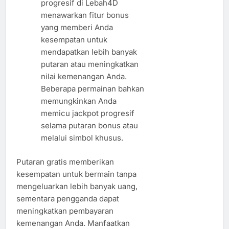
progresif di Lebah4D
menawarkan fitur bonus
yang memberi Anda
kesempatan untuk
mendapatkan lebih banyak
putaran atau meningkatkan
nilai kemenangan Anda.
Beberapa permainan bahkan
memungkinkan Anda
memicu jackpot progresif
selama putaran bonus atau
melalui simbol khusus.
Putaran gratis memberikan
kesempatan untuk bermain tanpa
mengeluarkan lebih banyak uang,
sementara pengganda dapat
meningkatkan pembayaran
kemenangan Anda. Manfaatkan