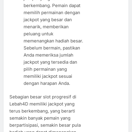
berkembang. Pemain dapat
memilih permainan dengan
jackpot yang besar dan
menarik, memberikan
peluang untuk
memenangkan hadiah besar.
Sebelum bermain, pastikan
Anda memeriksa jumlah
jackpot yang tersedia dan
pilih permainan yang
memiliki jackpot sesuai
dengan harapan Anda.
Sebagian besar slot progresif di
Lebah4D memiliki jackpot yang
terus berkembang, yang berarti
semakin banyak pemain yang
berpartisipasi, semakin besar pula