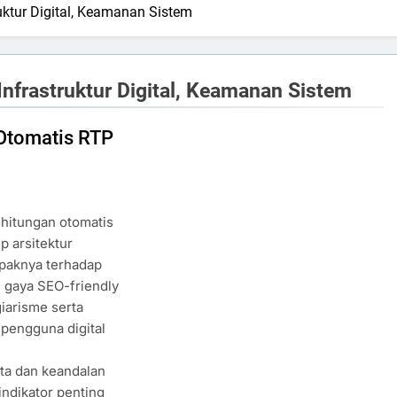
ruktur Digital, Keamanan Sistem
 Infrastruktur Digital, Keamanan Sistem
Otomatis RTP
hitungan otomatis
p arsitektur
mpaknya terhadap
n gaya SEO-friendly
giarisme serta
pengguna digital
ata dan keandalan
indikator penting