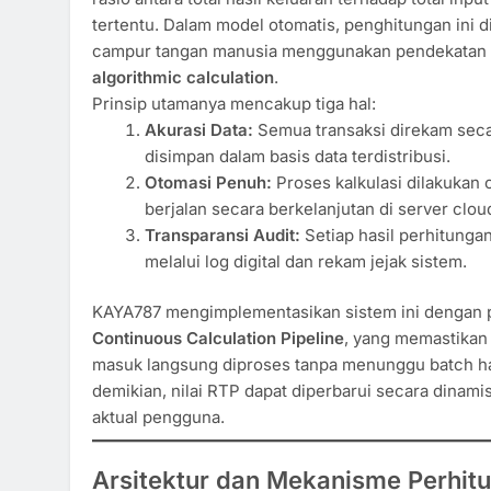
tertentu. Dalam model otomatis, penghitungan ini d
campur tangan manusia menggunakan pendekatan
algorithmic calculation
.
Prinsip utamanya mencakup tiga hal:
Akurasi Data:
Semua transaksi direkam seca
disimpan dalam basis data terdistribusi.
Otomasi Penuh:
Proses kalkulasi dilakukan 
berjalan secara berkelanjutan di server clou
Transparansi Audit:
Setiap hasil perhitungan
melalui log digital dan rekam jejak sistem.
KAYA787 mengimplementasikan sistem ini dengan 
Continuous Calculation Pipeline
, yang memastikan 
masuk langsung diproses tanpa menunggu batch h
demikian, nilai RTP dapat diperbarui secara dinamis
aktual pengguna.
Arsitektur dan Mekanisme Perhit