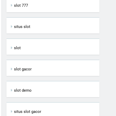
slot 777
situs slot
slot
slot gacor
slot demo
situs slot gacor