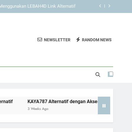
 Menggunakan LEBAH4D Link Alternatif
Cepat untuk Berbagai Kondisi Jaringan
n Responsif untuk Mobile dan Desktop
NEWSLETTER
RANDOM NEWS
enggunakan EDWINSLOT Link Alternatif
 Menggunakan LEBAH4D Link Alternatif
Cepat untuk Berbagai Kondisi Jaringan
n Responsif untuk Mobile dan Desktop
KAYA787 Alternatif dengan Akses Cepat untuk Berbagai Kond
3 Weeks Ago