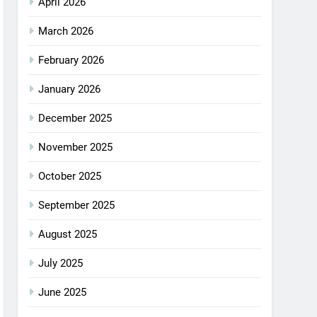
April 2026
March 2026
February 2026
January 2026
December 2025
November 2025
October 2025
September 2025
August 2025
July 2025
June 2025