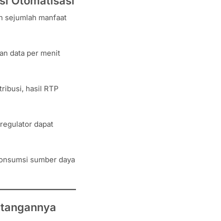
si Otomatisasi
n sejumlah manfaat
an data per menit
tribusi, hasil RTP
regulator dapat
konsumsi sumber daya
ntangannya