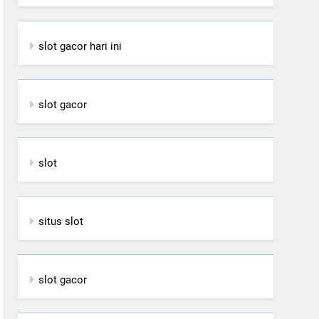
slot gacor hari ini
slot gacor
slot
situs slot
slot gacor