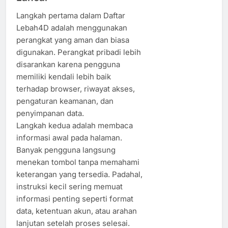
Langkah pertama dalam Daftar
Lebah4D adalah menggunakan
perangkat yang aman dan biasa
digunakan. Perangkat pribadi lebih
disarankan karena pengguna
memiliki kendali lebih baik
terhadap browser, riwayat akses,
pengaturan keamanan, dan
penyimpanan data.
Langkah kedua adalah membaca
informasi awal pada halaman.
Banyak pengguna langsung
menekan tombol tanpa memahami
keterangan yang tersedia. Padahal,
instruksi kecil sering memuat
informasi penting seperti format
data, ketentuan akun, atau arahan
lanjutan setelah proses selesai.