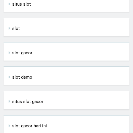
situs slot
slot
slot gacor
slot demo
situs slot gacor
slot gacor hari ini