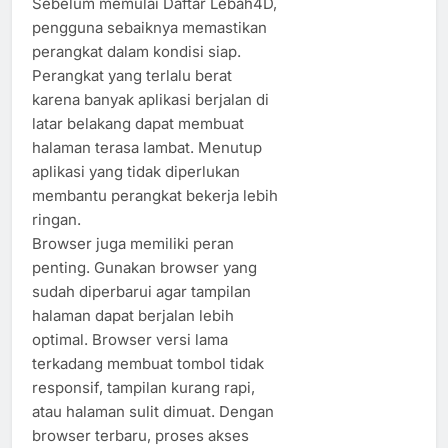
Sebelum memulai Daftar Lebah4D,
pengguna sebaiknya memastikan
perangkat dalam kondisi siap.
Perangkat yang terlalu berat
karena banyak aplikasi berjalan di
latar belakang dapat membuat
halaman terasa lambat. Menutup
aplikasi yang tidak diperlukan
membantu perangkat bekerja lebih
ringan.
Browser juga memiliki peran
penting. Gunakan browser yang
sudah diperbarui agar tampilan
halaman dapat berjalan lebih
optimal. Browser versi lama
terkadang membuat tombol tidak
responsif, tampilan kurang rapi,
atau halaman sulit dimuat. Dengan
browser terbaru, proses akses