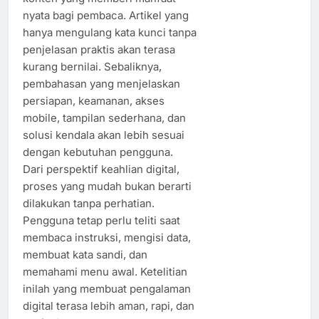
nyata bagi pembaca. Artikel yang
hanya mengulang kata kunci tanpa
penjelasan praktis akan terasa
kurang bernilai. Sebaliknya,
pembahasan yang menjelaskan
persiapan, keamanan, akses
mobile, tampilan sederhana, dan
solusi kendala akan lebih sesuai
dengan kebutuhan pengguna.
Dari perspektif keahlian digital,
proses yang mudah bukan berarti
dilakukan tanpa perhatian.
Pengguna tetap perlu teliti saat
membaca instruksi, mengisi data,
membuat kata sandi, dan
memahami menu awal. Ketelitian
inilah yang membuat pengalaman
digital terasa lebih aman, rapi, dan