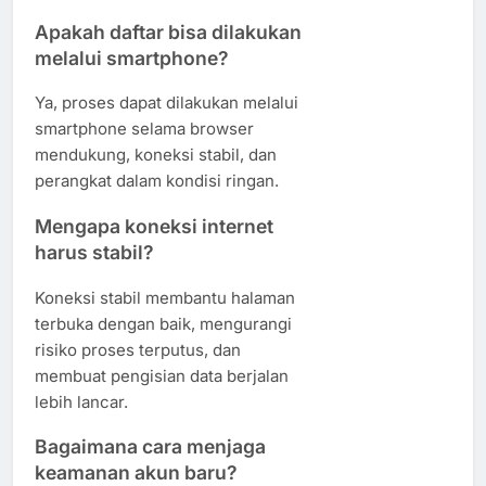
Apakah daftar bisa dilakukan
melalui smartphone?
Ya, proses dapat dilakukan melalui
smartphone selama browser
mendukung, koneksi stabil, dan
perangkat dalam kondisi ringan.
Mengapa koneksi internet
harus stabil?
Koneksi stabil membantu halaman
terbuka dengan baik, mengurangi
risiko proses terputus, dan
membuat pengisian data berjalan
lebih lancar.
Bagaimana cara menjaga
keamanan akun baru?