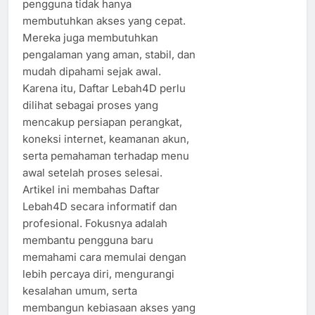
pengguna tidak hanya
membutuhkan akses yang cepat.
Mereka juga membutuhkan
pengalaman yang aman, stabil, dan
mudah dipahami sejak awal.
Karena itu, Daftar Lebah4D perlu
dilihat sebagai proses yang
mencakup persiapan perangkat,
koneksi internet, keamanan akun,
serta pemahaman terhadap menu
awal setelah proses selesai.
Artikel ini membahas Daftar
Lebah4D secara informatif dan
profesional. Fokusnya adalah
membantu pengguna baru
memahami cara memulai dengan
lebih percaya diri, mengurangi
kesalahan umum, serta
membangun kebiasaan akses yang