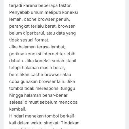
terjadi karena beberapa faktor.
Penyebab umum meliputi koneksi
lemah, cache browser penuh,
perangkat terlalu berat, browser
belum diperbarui, atau data yang
tidak sesuai format.
Jika halaman terasa lambat,
periksa koneksi internet terlebih
dahulu. Jika koneksi sudah stabil
tetapi halaman masih berat,
bersihkan cache browser atau
coba gunakan browser lain. Jika
tombol tidak merespons, tunggu
hingga halaman benar-benar
selesai dimuat sebelum mencoba
kembali.
Hindari menekan tombol berkali-
kali dalam waktu singkat. Tindakan