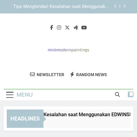
Skip
KAYA787 Alternatif dengan Akses Cepat untuk
to
Berbagai Kondisi Jaringan
content
KAYA787 Alternatif dengan Desain Responsif
untuk Mobile dan Desktop
Tips Menghindari Kesalahan saat Menggunakan
EDWINSLOT Link Alternatif
Tips Menghindari Kesalahan saat Menggunakan
LEBAH4D Link Alternatif
KAYA787 Alternatif dengan Akses Cepat untuk
Berbagai Kondisi Jaringan
Mini Modern
Temukan Seni Lukisan Modern Yang Unik Di
KAYA787 Alternatif dengan Desain Responsif
NEWSLETTER
RANDOM NEWS
Paintings
untuk Mobile dan Desktop
Mini Modern Paintings.
MENU
ips Menghindari Kesalahan saat Menggunakan EDWINSLOT Link
HEADLINES
 Weeks Ago