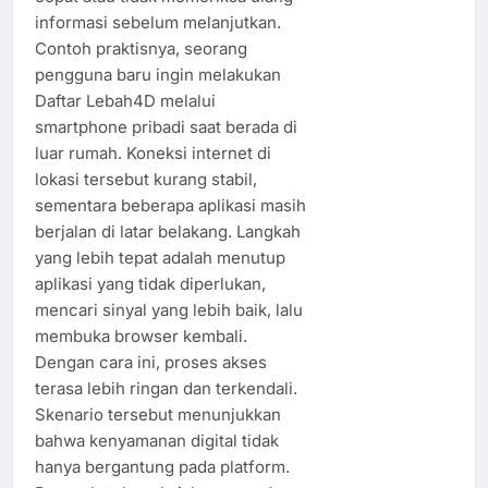
informasi sebelum melanjutkan.
Contoh praktisnya, seorang
pengguna baru ingin melakukan
Daftar Lebah4D melalui
smartphone pribadi saat berada di
luar rumah. Koneksi internet di
lokasi tersebut kurang stabil,
sementara beberapa aplikasi masih
berjalan di latar belakang. Langkah
yang lebih tepat adalah menutup
aplikasi yang tidak diperlukan,
mencari sinyal yang lebih baik, lalu
membuka browser kembali.
Dengan cara ini, proses akses
terasa lebih ringan dan terkendali.
Skenario tersebut menunjukkan
bahwa kenyamanan digital tidak
hanya bergantung pada platform.