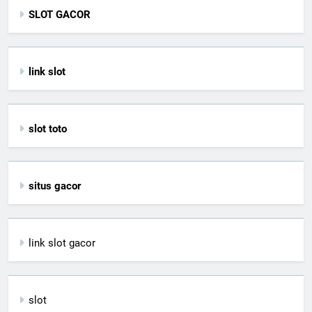
SLOT GACOR
link slot
slot toto
situs gacor
link slot gacor
slot