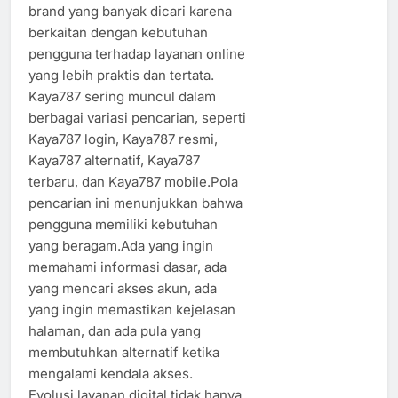
brand yang banyak dicari karena
berkaitan dengan kebutuhan
pengguna terhadap layanan online
yang lebih praktis dan tertata.
Kaya787 sering muncul dalam
berbagai variasi pencarian, seperti
Kaya787 login, Kaya787 resmi,
Kaya787 alternatif, Kaya787
terbaru, dan Kaya787 mobile.Pola
pencarian ini menunjukkan bahwa
pengguna memiliki kebutuhan
yang beragam.Ada yang ingin
memahami informasi dasar, ada
yang mencari akses akun, ada
yang ingin memastikan kejelasan
halaman, dan ada pula yang
membutuhkan alternatif ketika
mengalami kendala akses.
Evolusi layanan digital tidak hanya