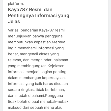
platform.
Kaya787 Resmi dan
Pentingnya Informasi yang
Jelas
Variasi pencarian Kaya787 resmi
menunjukkan bahwa pengguna
membutuhkan kepastian.Mereka
ingin memahami informasi yang
benar, mengenali akses yang
relevan, dan menghindari halaman
yang membingungkan.Kejelasan
informasi menjadi bagian penting
dalam membangun kepercayaan.
Informasi yang baik harus disusun
secara ringkas, tidak berlebihan,
dan mudah dipahami.Pengguna
tidak boleh dibuat menebak-nebak
maksud dari sebuah menu atau