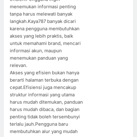
menemukan informasi penting
tanpa harus melewati banyak
langkah.Kaya787 banyak dicari
karena pengguna membutuhkan
akses yang lebih praktis, baik
untuk memahami brand, mencari
informasi akun, maupun
menemukan panduan yang
relevan.
Akses yang efisien bukan hanya
berarti halaman terbuka dengan
cepat.Efisiensi juga mencakup
struktur informasi yang utama
harus mudah ditemukan, panduan
harus mudah dibaca, dan bagian
penting tidak boleh tersembunyi
terlalu jauh.Pengguna baru
membutuhkan alur yang mudah