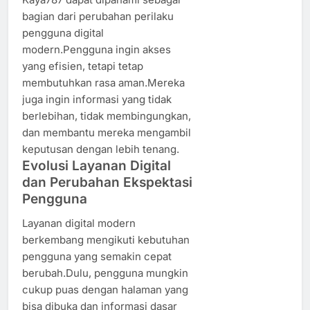
bagian dari perubahan perilaku
pengguna digital
modern.Pengguna ingin akses
yang efisien, tetapi tetap
membutuhkan rasa aman.Mereka
juga ingin informasi yang tidak
berlebihan, tidak membingungkan,
dan membantu mereka mengambil
keputusan dengan lebih tenang.
Evolusi Layanan Digital
dan Perubahan Ekspektasi
Pengguna
Layanan digital modern
berkembang mengikuti kebutuhan
pengguna yang semakin cepat
berubah.Dulu, pengguna mungkin
cukup puas dengan halaman yang
bisa dibuka dan informasi dasar