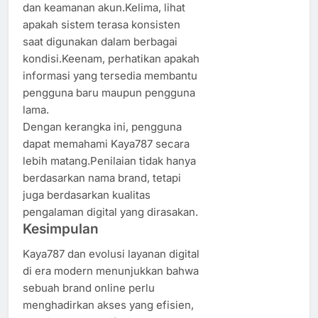
dan keamanan akun.Kelima, lihat
apakah sistem terasa konsisten
saat digunakan dalam berbagai
kondisi.Keenam, perhatikan apakah
informasi yang tersedia membantu
pengguna baru maupun pengguna
lama.
Dengan kerangka ini, pengguna
dapat memahami Kaya787 secara
lebih matang.Penilaian tidak hanya
berdasarkan nama brand, tetapi
juga berdasarkan kualitas
pengalaman digital yang dirasakan.
Kesimpulan
Kaya787 dan evolusi layanan digital
di era modern menunjukkan bahwa
sebuah brand online perlu
menghadirkan akses yang efisien,