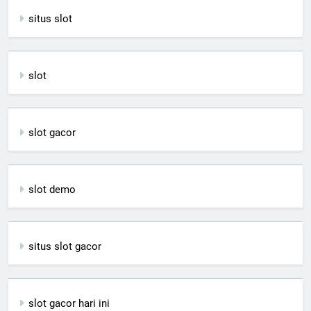
situs slot
slot
slot gacor
slot demo
situs slot gacor
slot gacor hari ini