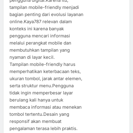
pengguna digital.Karena itu,
tampilan mobile-friendly menjadi
bagian penting dari evolusi layanan
online.Kaya787 relevan dalam
konteks ini karena banyak
pengguna mencari informasi
melalui perangkat mobile dan
membutuhkan tampilan yang
nyaman di layar kecil.
Tampilan mobile-friendly harus
memperhatikan keterbacaan teks,
ukuran tombol, jarak antar elemen,
serta struktur menu.Pengguna
tidak ingin memperbesar layar
berulang kali hanya untuk
membaca informasi atau menekan
tombol tertentu.Desain yang
responsif akan membuat
pengalaman terasa lebih praktis.