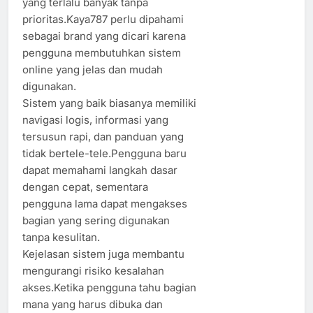
yang terlalu banyak tanpa
prioritas.Kaya787 perlu dipahami
sebagai brand yang dicari karena
pengguna membutuhkan sistem
online yang jelas dan mudah
digunakan.
Sistem yang baik biasanya memiliki
navigasi logis, informasi yang
tersusun rapi, dan panduan yang
tidak bertele-tele.Pengguna baru
dapat memahami langkah dasar
dengan cepat, sementara
pengguna lama dapat mengakses
bagian yang sering digunakan
tanpa kesulitan.
Kejelasan sistem juga membantu
mengurangi risiko kesalahan
akses.Ketika pengguna tahu bagian
mana yang harus dibuka dan