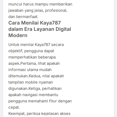
muncul harus mampu memberikan
jawaban yang jelas, profesional,
dan bermanfaat.
Cara Menilai Kaya787
dalam Era Layanan Digital
Modern
Untuk menilai Kaya787 secara
objektif, pengguna dapat
memperhatikan beberapa
aspek.Pertama, lihat apakah
informasi utama mudah
ditemukan.Kedua, nilai apakah
tampilan mobile nyaman
digunakan.Ketiga, perhatikan
apakah navigasi membantu
pengguna memahami fitur dengan
cepat.
Keempat, periksa kejelasan akses