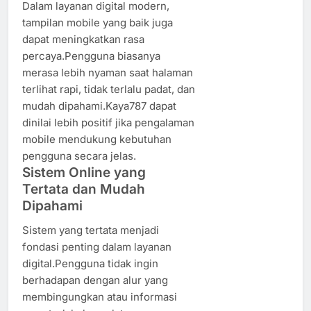
Dalam layanan digital modern,
tampilan mobile yang baik juga
dapat meningkatkan rasa
percaya.Pengguna biasanya
merasa lebih nyaman saat halaman
terlihat rapi, tidak terlalu padat, dan
mudah dipahami.Kaya787 dapat
dinilai lebih positif jika pengalaman
mobile mendukung kebutuhan
pengguna secara jelas.
Sistem Online yang
Tertata dan Mudah
Dipahami
Sistem yang tertata menjadi
fondasi penting dalam layanan
digital.Pengguna tidak ingin
berhadapan dengan alur yang
membingungkan atau informasi