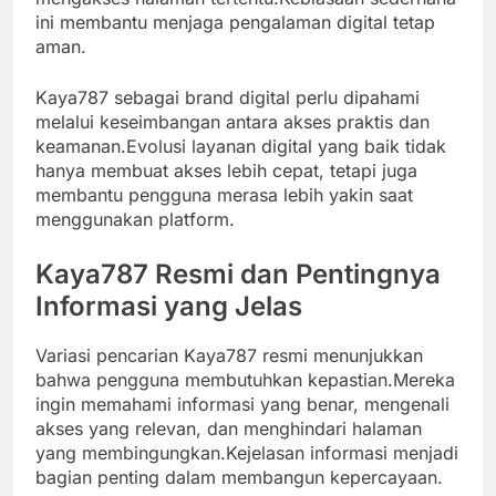
ini membantu menjaga pengalaman digital tetap
aman.
Kaya787 sebagai brand digital perlu dipahami
melalui keseimbangan antara akses praktis dan
keamanan.Evolusi layanan digital yang baik tidak
hanya membuat akses lebih cepat, tetapi juga
membantu pengguna merasa lebih yakin saat
menggunakan platform.
Kaya787 Resmi dan Pentingnya
Informasi yang Jelas
Variasi pencarian Kaya787 resmi menunjukkan
bahwa pengguna membutuhkan kepastian.Mereka
ingin memahami informasi yang benar, mengenali
akses yang relevan, dan menghindari halaman
yang membingungkan.Kejelasan informasi menjadi
bagian penting dalam membangun kepercayaan.