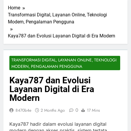
Home
Transformasi Digital, Layanan Online, Teknologi
Modern, Pengalaman Pengguna
Kaya787 dan Evolusi Layanan Digital di Era Modern
TRANSFORMASI DIGITAL, LAYANAN ONLINE, TEKNOLOGI
MODERN, PENGALAMAN PENGGUNA
Kaya787 dan Evolusi
Layanan Digital di Era
Modern
0
8470b4e
2 Months Ago
17 Mins
Kaya787 hadir dalam evolusi layanan digital
modern dengan akses praktis, sistem tertata,