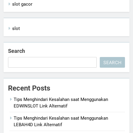
slot gacor
slot
Search
SEARCH
Recent Posts
Tips Menghindari Kesalahan saat Menggunakan
EDWINSLOT Link Alternatif
Tips Menghindari Kesalahan saat Menggunakan
LEBAH4D Link Alternatif