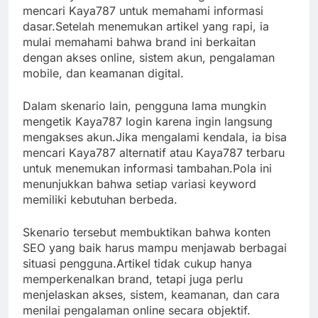
mencari Kaya787 untuk memahami informasi
dasar.Setelah menemukan artikel yang rapi, ia
mulai memahami bahwa brand ini berkaitan
dengan akses online, sistem akun, pengalaman
mobile, dan keamanan digital.
Dalam skenario lain, pengguna lama mungkin
mengetik Kaya787 login karena ingin langsung
mengakses akun.Jika mengalami kendala, ia bisa
mencari Kaya787 alternatif atau Kaya787 terbaru
untuk menemukan informasi tambahan.Pola ini
menunjukkan bahwa setiap variasi keyword
memiliki kebutuhan berbeda.
Skenario tersebut membuktikan bahwa konten
SEO yang baik harus mampu menjawab berbagai
situasi pengguna.Artikel tidak cukup hanya
memperkenalkan brand, tetapi juga perlu
menjelaskan akses, sistem, keamanan, dan cara
menilai pengalaman online secara objektif.