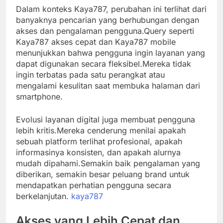
Dalam konteks Kaya787, perubahan ini terlihat dari
banyaknya pencarian yang berhubungan dengan
akses dan pengalaman pengguna.Query seperti
Kaya787 akses cepat dan Kaya787 mobile
menunjukkan bahwa pengguna ingin layanan yang
dapat digunakan secara fleksibel.Mereka tidak
ingin terbatas pada satu perangkat atau
mengalami kesulitan saat membuka halaman dari
smartphone.
Evolusi layanan digital juga membuat pengguna
lebih kritis.Mereka cenderung menilai apakah
sebuah platform terlihat profesional, apakah
informasinya konsisten, dan apakah alurnya
mudah dipahami.Semakin baik pengalaman yang
diberikan, semakin besar peluang brand untuk
mendapatkan perhatian pengguna secara
berkelanjutan.
kaya787
Akses yang Lebih Cepat dan