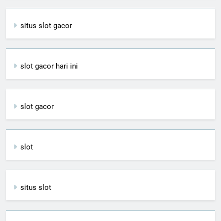
situs slot gacor
slot gacor hari ini
slot gacor
slot
situs slot