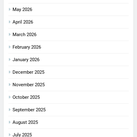
May 2026
April 2026
March 2026
February 2026
January 2026
December 2025
November 2025
October 2025
September 2025
August 2025
July 2025