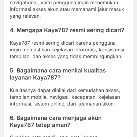
navigational, yaitu pengguna ingin menemukan
informasi akses akun atau memahami jalur masuk
yang relevan.
4. Mengapa Kaya787 resmi sering dicari?
Kaya787 resmi sering dicari karena pengguna
ingin memastikan kejelasan informasi, konsistensi
tampilan, dan akses yang tidak membingungkan.
5. Bagaimana cara menilai kualitas
layanan Kaya787?
Kualitasnya dapat dinilai dari kemudahan akses,
tampilan mobile, navigasi, kecepatan, kejelasan
informasi, sistem online, dan keamanan akun.
6. Bagaimana cara menjaga akun
Kaya787 tetap aman?