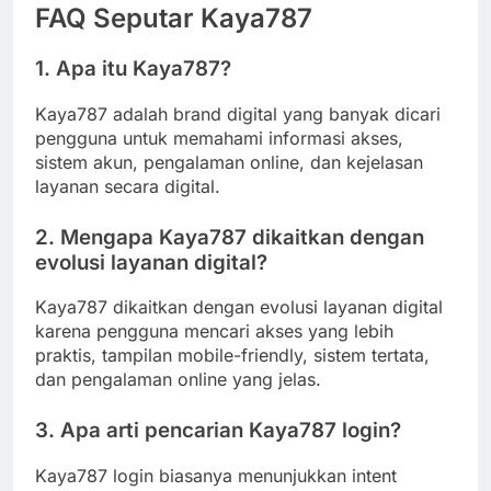
FAQ Seputar Kaya787
1. Apa itu Kaya787?
Kaya787 adalah brand digital yang banyak dicari
pengguna untuk memahami informasi akses,
sistem akun, pengalaman online, dan kejelasan
layanan secara digital.
2. Mengapa Kaya787 dikaitkan dengan
evolusi layanan digital?
Kaya787 dikaitkan dengan evolusi layanan digital
karena pengguna mencari akses yang lebih
praktis, tampilan mobile-friendly, sistem tertata,
dan pengalaman online yang jelas.
3. Apa arti pencarian Kaya787 login?
Kaya787 login biasanya menunjukkan intent