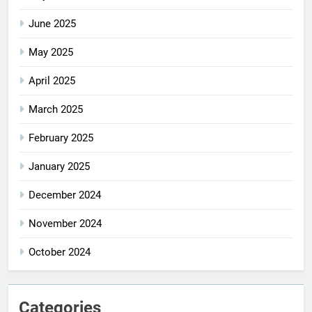
June 2025
May 2025
April 2025
March 2025
February 2025
January 2025
December 2024
November 2024
October 2024
Categories