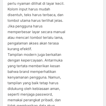
perlu nyaman dilihat di layar kecil.
Kolom input harus mudah
disentuh, teks harus terbaca, dan
tombol utama harus terlihat jelas.
Jika pengguna harus
memperbesar layar secara manual
atau mencari tombol terlalu lama,
pengalaman akses akan terasa
kurang efektif.
Tampilan modern juga berkaitan
dengan kepercayaan. Antarmuka
yang tertata memberikan kesan
bahwa brand memperhatikan
kenyamanan pengguna. Namun,
tampilan yang baik tetap harus
didukung oleh kebiasaan aman,
seperti menjaga password,
memakai perangkat pribadi, dan
tidak membagikan data akun