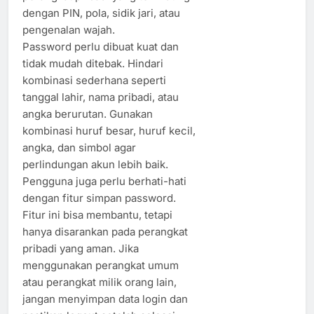
dengan PIN, pola, sidik jari, atau
pengenalan wajah.
Password perlu dibuat kuat dan
tidak mudah ditebak. Hindari
kombinasi sederhana seperti
tanggal lahir, nama pribadi, atau
angka berurutan. Gunakan
kombinasi huruf besar, huruf kecil,
angka, dan simbol agar
perlindungan akun lebih baik.
Pengguna juga perlu berhati-hati
dengan fitur simpan password.
Fitur ini bisa membantu, tetapi
hanya disarankan pada perangkat
pribadi yang aman. Jika
menggunakan perangkat umum
atau perangkat milik orang lain,
jangan menyimpan data login dan