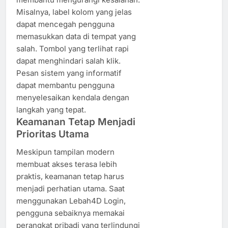
Misalnya, label kolom yang jelas
dapat mencegah pengguna
memasukkan data di tempat yang
salah. Tombol yang terlihat rapi
dapat menghindari salah klik.
Pesan sistem yang informatif
dapat membantu pengguna
menyelesaikan kendala dengan
langkah yang tepat.
Keamanan Tetap Menjadi
Prioritas Utama
Meskipun tampilan modern
membuat akses terasa lebih
praktis, keamanan tetap harus
menjadi perhatian utama. Saat
menggunakan Lebah4D Login,
pengguna sebaiknya memakai
perangkat pribadi yang terlindungi