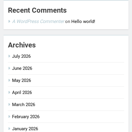
Recent Comments
A WordPress Commenter
on
Hello world!
Archives
July 2026
June 2026
May 2026
April 2026
March 2026
February 2026
January 2026