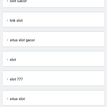
Slot Gacor
link slot
situs slot gacor
slot
slot 777
situs slot