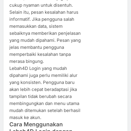
cukup nyaman untuk disentuh.
Selain itu, pesan kesalahan harus
informatif. Jika pengguna salah
memasukkan data, sistem
sebaiknya memberikan penjelasan
yang mudah dipahami. Pesan yang
jelas membantu pengguna
memperbaiki kesalahan tanpa
merasa bingung.
Lebah4D Login yang mudah
dipahami juga perlu memiliki alur
yang konsisten. Pengguna baru
akan lebih cepat beradaptasi jika
tampilan tidak berubah secara
membingungkan dan menu utama
mudah ditemukan setelah berhasil
masuk ke akun.
Cara Menggunakan