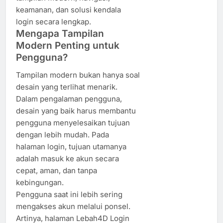
keamanan, dan solusi kendala
login secara lengkap.
Mengapa Tampilan
Modern Penting untuk
Pengguna?
Tampilan modern bukan hanya soal
desain yang terlihat menarik.
Dalam pengalaman pengguna,
desain yang baik harus membantu
pengguna menyelesaikan tujuan
dengan lebih mudah. Pada
halaman login, tujuan utamanya
adalah masuk ke akun secara
cepat, aman, dan tanpa
kebingungan.
Pengguna saat ini lebih sering
mengakses akun melalui ponsel.
Artinya, halaman Lebah4D Login