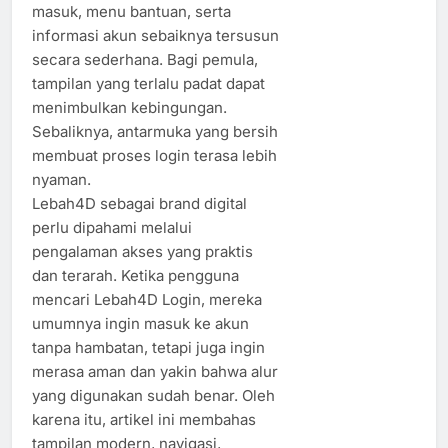
masuk, menu bantuan, serta
informasi akun sebaiknya tersusun
secara sederhana. Bagi pemula,
tampilan yang terlalu padat dapat
menimbulkan kebingungan.
Sebaliknya, antarmuka yang bersih
membuat proses login terasa lebih
nyaman.
Lebah4D sebagai brand digital
perlu dipahami melalui
pengalaman akses yang praktis
dan terarah. Ketika pengguna
mencari Lebah4D Login, mereka
umumnya ingin masuk ke akun
tanpa hambatan, tetapi juga ingin
merasa aman dan yakin bahwa alur
yang digunakan sudah benar. Oleh
karena itu, artikel ini membahas
tampilan modern, navigasi,