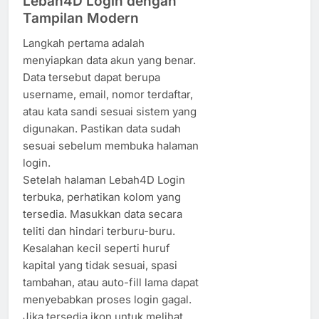
Lebah4D Login dengan
Tampilan Modern
Langkah pertama adalah
menyiapkan data akun yang benar.
Data tersebut dapat berupa
username, email, nomor terdaftar,
atau kata sandi sesuai sistem yang
digunakan. Pastikan data sudah
sesuai sebelum membuka halaman
login.
Setelah halaman Lebah4D Login
terbuka, perhatikan kolom yang
tersedia. Masukkan data secara
teliti dan hindari terburu-buru.
Kesalahan kecil seperti huruf
kapital yang tidak sesuai, spasi
tambahan, atau auto-fill lama dapat
menyebabkan proses login gagal.
Jika tersedia ikon untuk melihat