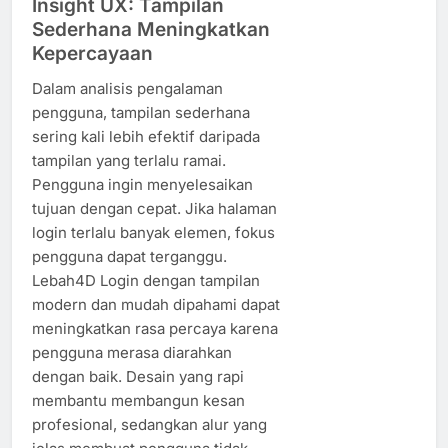
Insight UX: Tampilan
Sederhana Meningkatkan
Kepercayaan
Dalam analisis pengalaman
pengguna, tampilan sederhana
sering kali lebih efektif daripada
tampilan yang terlalu ramai.
Pengguna ingin menyelesaikan
tujuan dengan cepat. Jika halaman
login terlalu banyak elemen, fokus
pengguna dapat terganggu.
Lebah4D Login dengan tampilan
modern dan mudah dipahami dapat
meningkatkan rasa percaya karena
pengguna merasa diarahkan
dengan baik. Desain yang rapi
membantu membangun kesan
profesional, sedangkan alur yang