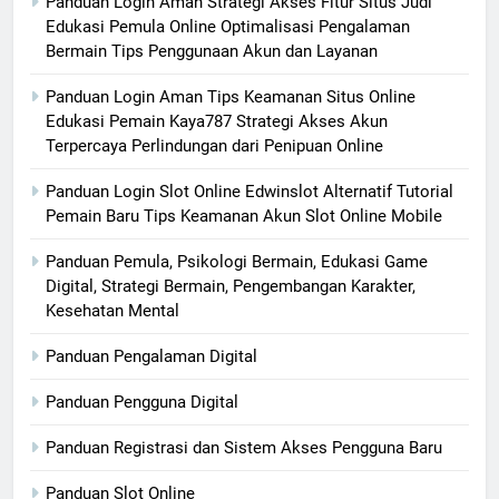
Panduan Login Aman Strategi Akses Fitur Situs Judi
Edukasi Pemula Online Optimalisasi Pengalaman
Bermain Tips Penggunaan Akun dan Layanan
Panduan Login Aman Tips Keamanan Situs Online
Edukasi Pemain Kaya787 Strategi Akses Akun
Terpercaya Perlindungan dari Penipuan Online
Panduan Login Slot Online Edwinslot Alternatif Tutorial
Pemain Baru Tips Keamanan Akun Slot Online Mobile
Panduan Pemula, Psikologi Bermain, Edukasi Game
Digital, Strategi Bermain, Pengembangan Karakter,
Kesehatan Mental
Panduan Pengalaman Digital
Panduan Pengguna Digital
Panduan Registrasi dan Sistem Akses Pengguna Baru
Panduan Slot Online