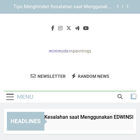
Skip
KAYA787 Alternatif dengan Akses Cepat untuk
to
Berbagai Kondisi Jaringan
content
KAYA787 Alternatif dengan Desain Responsif
untuk Mobile dan Desktop
Tips Menghindari Kesalahan saat Menggunakan
EDWINSLOT Link Alternatif
Tips Menghindari Kesalahan saat Menggunakan
LEBAH4D Link Alternatif
KAYA787 Alternatif dengan Akses Cepat untuk
Berbagai Kondisi Jaringan
Mini Modern
Temukan Seni Lukisan Modern Yang Unik Di
KAYA787 Alternatif dengan Desain Responsif
NEWSLETTER
RANDOM NEWS
Paintings
untuk Mobile dan Desktop
Mini Modern Paintings.
MENU
ps Menghindari Kesalahan saat Menggunakan EDWINSLOT Link
HEADLINES
Weeks Ago