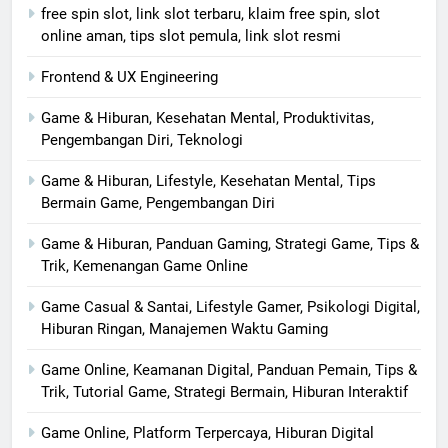
free spin slot, link slot terbaru, klaim free spin, slot
online aman, tips slot pemula, link slot resmi
Frontend & UX Engineering
Game & Hiburan, Kesehatan Mental, Produktivitas,
Pengembangan Diri, Teknologi
Game & Hiburan, Lifestyle, Kesehatan Mental, Tips
Bermain Game, Pengembangan Diri
Game & Hiburan, Panduan Gaming, Strategi Game, Tips &
Trik, Kemenangan Game Online
Game Casual & Santai, Lifestyle Gamer, Psikologi Digital,
Hiburan Ringan, Manajemen Waktu Gaming
Game Online, Keamanan Digital, Panduan Pemain, Tips &
Trik, Tutorial Game, Strategi Bermain, Hiburan Interaktif
Game Online, Platform Terpercaya, Hiburan Digital