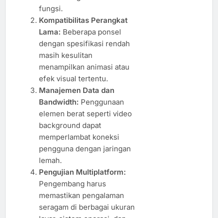
fungsi.
Kompatibilitas Perangkat
Lama:
Beberapa ponsel
dengan spesifikasi rendah
masih kesulitan
menampilkan animasi atau
efek visual tertentu.
Manajemen Data dan
Bandwidth:
Penggunaan
elemen berat seperti video
background dapat
memperlambat koneksi
pengguna dengan jaringan
lemah.
Pengujian Multiplatform:
Pengembang harus
memastikan pengalaman
seragam di berbagai ukuran