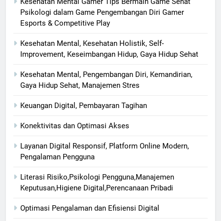
Kesehatan Mental Gamer Tips Bermain Game Sehat
Psikologi dalam Game Pengembangan Diri Gamer
Esports & Competitive Play
Kesehatan Mental, Kesehatan Holistik, Self-
Improvement, Keseimbangan Hidup, Gaya Hidup Sehat
Kesehatan Mental, Pengembangan Diri, Kemandirian,
Gaya Hidup Sehat, Manajemen Stres
Keuangan Digital, Pembayaran Tagihan
Konektivitas dan Optimasi Akses
Layanan Digital Responsif, Platform Online Modern,
Pengalaman Pengguna
Literasi Risiko,Psikologi Pengguna,Manajemen
Keputusan,Higiene Digital,Perencanaan Pribadi
Optimasi Pengalaman dan Efisiensi Digital