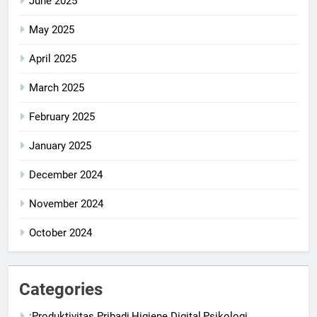
June 2025
May 2025
April 2025
March 2025
February 2025
January 2025
December 2024
November 2024
October 2024
Categories
:Produktivitas Pribadi,Higiene Digital,Psikologi