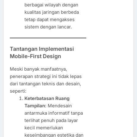
berbagai wilayah dengan
kualitas jaringan berbeda
tetap dapat mengakses
sistem dengan lancar.
Tantangan Implementasi
Mobile-First Design
Meski banyak manfaatnya,
penerapan strategi ini tidak lepas
dari tantangan teknis dan desain,
seperti:
Keterbatasan Ruang
Tampilan:
Mendesain
antarmuka informatif tanpa
terlihat penuh pada layar
kecil memerlukan
keseimbangan estetika dan