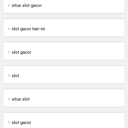
situs slot gacor
slot gacor hari ini
slot gacor
slot
situs slot
slot gacor