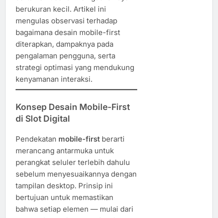
berukuran kecil. Artikel ini
mengulas observasi terhadap
bagaimana desain mobile-first
diterapkan, dampaknya pada
pengalaman pengguna, serta
strategi optimasi yang mendukung
kenyamanan interaksi.
Konsep Desain Mobile-First
di Slot Digital
Pendekatan
mobile-first
berarti
merancang antarmuka untuk
perangkat seluler terlebih dahulu
sebelum menyesuaikannya dengan
tampilan desktop. Prinsip ini
bertujuan untuk memastikan
bahwa setiap elemen — mulai dari