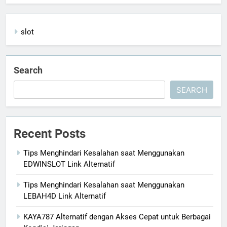
slot
Search
SEARCH
Recent Posts
Tips Menghindari Kesalahan saat Menggunakan
EDWINSLOT Link Alternatif
Tips Menghindari Kesalahan saat Menggunakan
LEBAH4D Link Alternatif
KAYA787 Alternatif dengan Akses Cepat untuk Berbagai