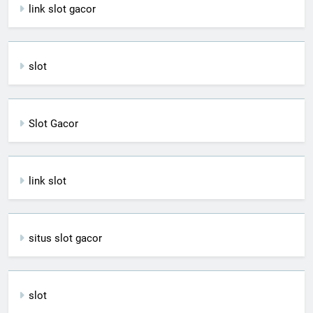
link slot gacor
slot
Slot Gacor
link slot
situs slot gacor
slot