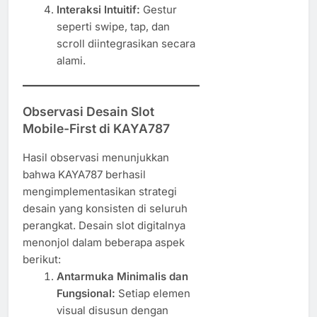
Interaksi Intuitif:
Gestur
seperti swipe, tap, dan
scroll diintegrasikan secara
alami.
Observasi Desain Slot
Mobile-First di KAYA787
Hasil observasi menunjukkan
bahwa KAYA787 berhasil
mengimplementasikan strategi
desain yang konsisten di seluruh
perangkat. Desain slot digitalnya
menonjol dalam beberapa aspek
berikut:
Antarmuka Minimalis dan
Fungsional:
Setiap elemen
visual disusun dengan