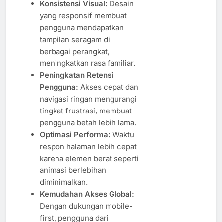
Konsistensi Visual:
Desain
yang responsif membuat
pengguna mendapatkan
tampilan seragam di
berbagai perangkat,
meningkatkan rasa familiar.
Peningkatan Retensi
Pengguna:
Akses cepat dan
navigasi ringan mengurangi
tingkat frustrasi, membuat
pengguna betah lebih lama.
Optimasi Performa:
Waktu
respon halaman lebih cepat
karena elemen berat seperti
animasi berlebihan
diminimalkan.
Kemudahan Akses Global:
Dengan dukungan mobile-
first, pengguna dari