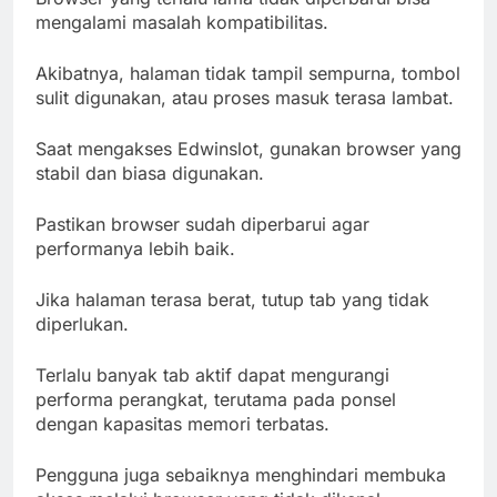
mengalami masalah kompatibilitas.
Akibatnya, halaman tidak tampil sempurna, tombol
sulit digunakan, atau proses masuk terasa lambat.
Saat mengakses Edwinslot, gunakan browser yang
stabil dan biasa digunakan.
Pastikan browser sudah diperbarui agar
performanya lebih baik.
Jika halaman terasa berat, tutup tab yang tidak
diperlukan.
Terlalu banyak tab aktif dapat mengurangi
performa perangkat, terutama pada ponsel
dengan kapasitas memori terbatas.
Pengguna juga sebaiknya menghindari membuka