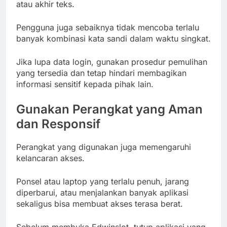
atau akhir teks.
Pengguna juga sebaiknya tidak mencoba terlalu
banyak kombinasi kata sandi dalam waktu singkat.
Jika lupa data login, gunakan prosedur pemulihan
yang tersedia dan tetap hindari membagikan
informasi sensitif kepada pihak lain.
Gunakan Perangkat yang Aman
dan Responsif
Perangkat yang digunakan juga memengaruhi
kelancaran akses.
Ponsel atau laptop yang terlalu penuh, jarang
diperbarui, atau menjalankan banyak aplikasi
sekaligus bisa membuat akses terasa berat.
Sebelum membuka Edwinslot, tutup aplikasi yang