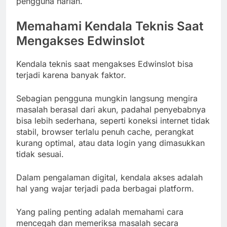
pengguna harian.
Memahami Kendala Teknis Saat
Mengakses Edwinslot
Kendala teknis saat mengakses Edwinslot bisa
terjadi karena banyak faktor.
Sebagian pengguna mungkin langsung mengira
masalah berasal dari akun, padahal penyebabnya
bisa lebih sederhana, seperti koneksi internet tidak
stabil, browser terlalu penuh cache, perangkat
kurang optimal, atau data login yang dimasukkan
tidak sesuai.
Dalam pengalaman digital, kendala akses adalah
hal yang wajar terjadi pada berbagai platform.
Yang paling penting adalah memahami cara
mencegah dan memeriksa masalah secara