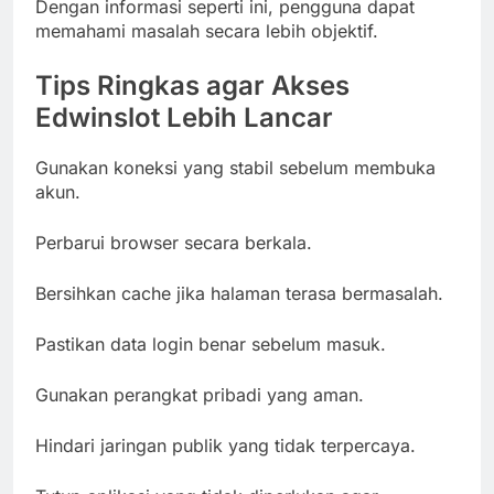
Dengan informasi seperti ini, pengguna dapat
memahami masalah secara lebih objektif.
Tips Ringkas agar Akses
Edwinslot Lebih Lancar
Gunakan koneksi yang stabil sebelum membuka
akun.
Perbarui browser secara berkala.
Bersihkan cache jika halaman terasa bermasalah.
Pastikan data login benar sebelum masuk.
Gunakan perangkat pribadi yang aman.
Hindari jaringan publik yang tidak terpercaya.