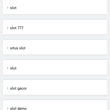
slot
slot 777
situs slot
slot
slot gacor
slot demo