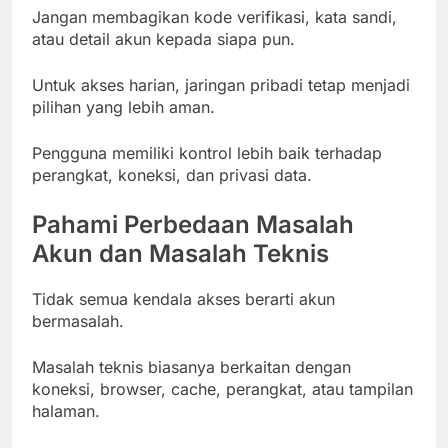
Jangan membagikan kode verifikasi, kata sandi,
atau detail akun kepada siapa pun.
Untuk akses harian, jaringan pribadi tetap menjadi
pilihan yang lebih aman.
Pengguna memiliki kontrol lebih baik terhadap
perangkat, koneksi, dan privasi data.
Pahami Perbedaan Masalah
Akun dan Masalah Teknis
Tidak semua kendala akses berarti akun
bermasalah.
Masalah teknis biasanya berkaitan dengan
koneksi, browser, cache, perangkat, atau tampilan
halaman.