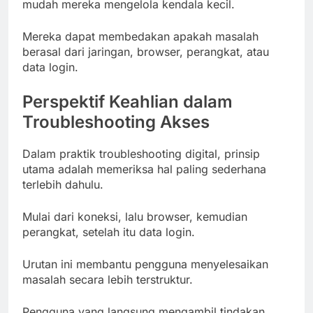
mudah mereka mengelola kendala kecil.
Mereka dapat membedakan apakah masalah
berasal dari jaringan, browser, perangkat, atau
data login.
Perspektif Keahlian dalam
Troubleshooting Akses
Dalam praktik troubleshooting digital, prinsip
utama adalah memeriksa hal paling sederhana
terlebih dahulu.
Mulai dari koneksi, lalu browser, kemudian
perangkat, setelah itu data login.
Urutan ini membantu pengguna menyelesaikan
masalah secara lebih terstruktur.
Pengguna yang langsung mengambil tindakan