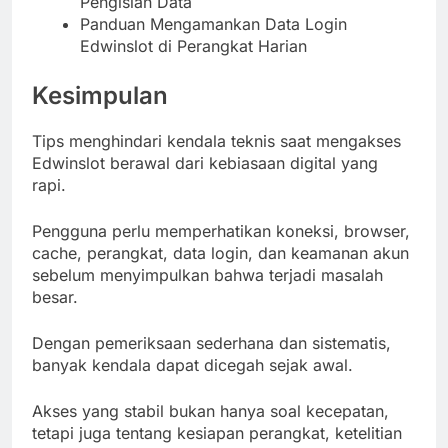
Pengisian Data
Panduan Mengamankan Data Login
Edwinslot di Perangkat Harian
Kesimpulan
Tips menghindari kendala teknis saat mengakses
Edwinslot berawal dari kebiasaan digital yang
rapi.
Pengguna perlu memperhatikan koneksi, browser,
cache, perangkat, data login, dan keamanan akun
sebelum menyimpulkan bahwa terjadi masalah
besar.
Dengan pemeriksaan sederhana dan sistematis,
banyak kendala dapat dicegah sejak awal.
Akses yang stabil bukan hanya soal kecepatan,
tetapi juga tentang kesiapan perangkat, ketelitian