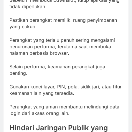
tidak diperlukan.
Pastikan perangkat memiliki ruang penyimpanan
yang cukup.
Perangkat yang terlalu penuh sering mengalami
penurunan performa, terutama saat membuka
halaman berbasis browser.
Selain performa, keamanan perangkat juga
penting.
Gunakan kunci layar, PIN, pola, sidik jari, atau fitur
keamanan lain yang tersedia.
Perangkat yang aman membantu melindungi data
login dari akses orang lain.
Hindari Jaringan Publik yang