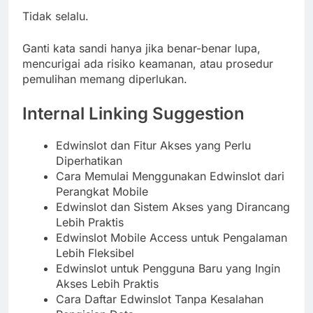
Tidak selalu.
Ganti kata sandi hanya jika benar-benar lupa,
mencurigai ada risiko keamanan, atau prosedur
pemulihan memang diperlukan.
Internal Linking Suggestion
Edwinslot dan Fitur Akses yang Perlu
Diperhatikan
Cara Memulai Menggunakan Edwinslot dari
Perangkat Mobile
Edwinslot dan Sistem Akses yang Dirancang
Lebih Praktis
Edwinslot Mobile Access untuk Pengalaman
Lebih Fleksibel
Edwinslot untuk Pengguna Baru yang Ingin
Akses Lebih Praktis
Cara Daftar Edwinslot Tanpa Kesalahan