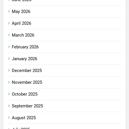
May 2026
April 2026
March 2026
February 2026
January 2026
December 2025
November 2025
October 2025
September 2025
August 2025