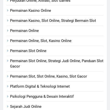
Perjudian Online, Afiliasi, Slot Games
Permainan Kasino Online
Permainan Kasino, Slot Online, Strategi Bermain Slot
Permainan Online
Permainan Online, Slot, Kasino Online
Permainan Slot Online
Permainan Slot Online, Strategi Judi Online, Panduan Slot
Gacor
Permainan Slot, Slot Online, Kasino, Slot Gacor
Platform Digital & Teknologi Internet
Psikologi Pengguna & Desain Interaktif
Sejarah Judi Online