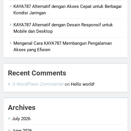
KAYA787 Alternatif dengan Akses Cepat untuk Berbagai
Kondisi Jaringan
KAYA787 Alternatif dengan Desain Responsif untuk
Mobile dan Desktop
Mengenal Cara KAYA787 Membangun Pengalaman
Akses yang Efisien
Recent Comments
A WordPress Commenter
on
Hello world!
Archives
July 2026
June 2026