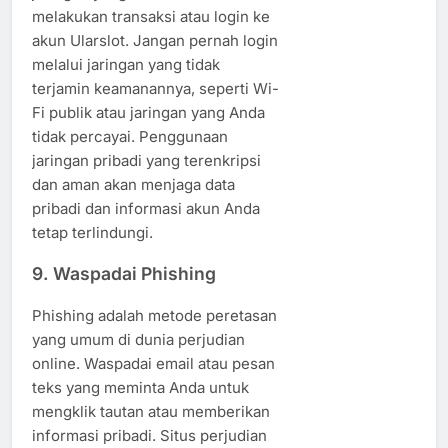
melakukan transaksi atau login ke
akun Ularslot. Jangan pernah login
melalui jaringan yang tidak
terjamin keamanannya, seperti Wi-
Fi publik atau jaringan yang Anda
tidak percayai. Penggunaan
jaringan pribadi yang terenkripsi
dan aman akan menjaga data
pribadi dan informasi akun Anda
tetap terlindungi.
9. Waspadai Phishing
Phishing adalah metode peretasan
yang umum di dunia perjudian
online. Waspadai email atau pesan
teks yang meminta Anda untuk
mengklik tautan atau memberikan
informasi pribadi. Situs perjudian