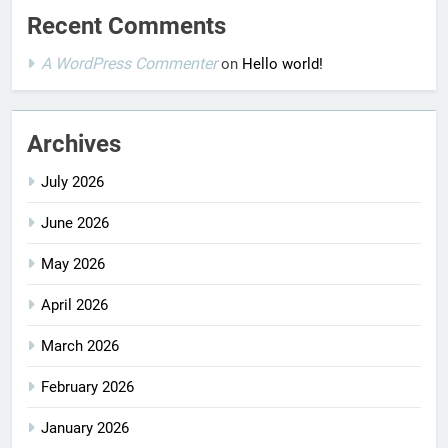
Recent Comments
A WordPress Commenter
on
Hello world!
Archives
July 2026
June 2026
May 2026
April 2026
March 2026
February 2026
January 2026