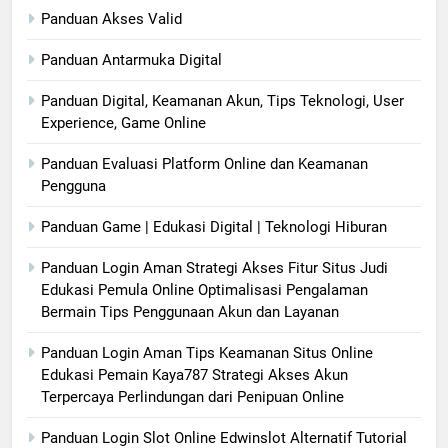
Panduan Akses Valid
Panduan Antarmuka Digital
Panduan Digital, Keamanan Akun, Tips Teknologi, User
Experience, Game Online
Panduan Evaluasi Platform Online dan Keamanan
Pengguna
Panduan Game | Edukasi Digital | Teknologi Hiburan
Panduan Login Aman Strategi Akses Fitur Situs Judi
Edukasi Pemula Online Optimalisasi Pengalaman
Bermain Tips Penggunaan Akun dan Layanan
Panduan Login Aman Tips Keamanan Situs Online
Edukasi Pemain Kaya787 Strategi Akses Akun
Terpercaya Perlindungan dari Penipuan Online
Panduan Login Slot Online Edwinslot Alternatif Tutorial