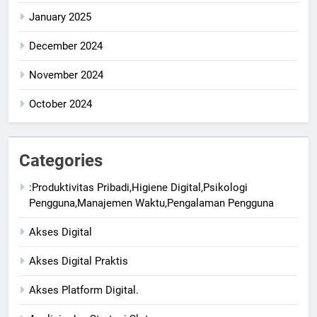
January 2025
December 2024
November 2024
October 2024
Categories
:Produktivitas Pribadi,Higiene Digital,Psikologi
Pengguna,Manajemen Waktu,Pengalaman Pengguna
Akses Digital
Akses Digital Praktis
Akses Platform Digital.