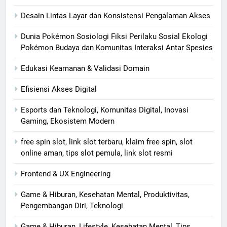
Desain Lintas Layar dan Konsistensi Pengalaman Akses
Dunia Pokémon Sosiologi Fiksi Perilaku Sosial Ekologi
Pokémon Budaya dan Komunitas Interaksi Antar Spesies
Edukasi Keamanan & Validasi Domain
Efisiensi Akses Digital
Esports dan Teknologi, Komunitas Digital, Inovasi
Gaming, Ekosistem Modern
free spin slot, link slot terbaru, klaim free spin, slot
online aman, tips slot pemula, link slot resmi
Frontend & UX Engineering
Game & Hiburan, Kesehatan Mental, Produktivitas,
Pengembangan Diri, Teknologi
Game & Hiburan, Lifestyle, Kesehatan Mental, Tips