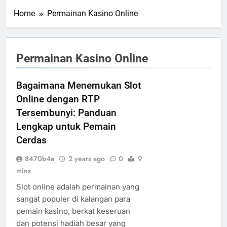
Home
Permainan Kasino Online
Permainan Kasino Online
Bagaimana Menemukan Slot
Online dengan RTP
Tersembunyi: Panduan
Lengkap untuk Pemain
Cerdas
8470b4e
2 years ago
0
9
mins
Slot online adalah permainan yang
sangat populer di kalangan para
pemain kasino, berkat keseruan
dan potensi hadiah besar yang