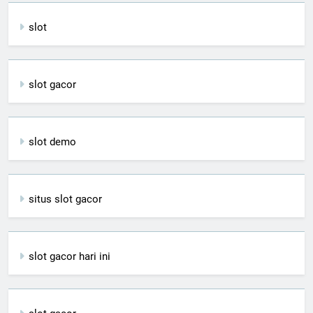
slot
slot gacor
slot demo
situs slot gacor
slot gacor hari ini