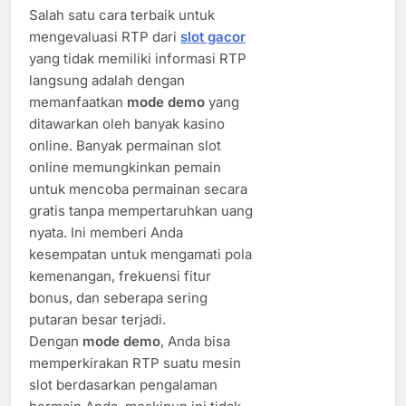
Salah satu cara terbaik untuk
mengevaluasi RTP dari
slot gacor
yang tidak memiliki informasi RTP
langsung adalah dengan
memanfaatkan
mode demo
yang
ditawarkan oleh banyak kasino
online. Banyak permainan slot
online memungkinkan pemain
untuk mencoba permainan secara
gratis tanpa mempertaruhkan uang
nyata. Ini memberi Anda
kesempatan untuk mengamati pola
kemenangan, frekuensi fitur
bonus, dan seberapa sering
putaran besar terjadi.
Dengan
mode demo
, Anda bisa
memperkirakan RTP suatu mesin
slot berdasarkan pengalaman