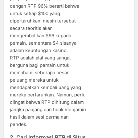
dengan RTP 96% berarti bahwa
untuk setiap $100 yang
dipertaruhkan, mesin tersebut
secara teoritis akan
mengembalikan $96 kepada
pemain, sementara $4 sisanya
adalah keuntungan kasino.
RTP adalah alat yang sangat
berguna bagi pemain untuk
memahami seberapa besar
peluang mereka untuk
mendapatkan kembali uang yang
mereka pertaruhkan. Namun, perlu
diingat bahwa RTP dihitung dalam
jangka panjang dan tidak menjamin
hasil dalam sesi permainan
pendek.
2.
Cari Informasi RTP di Situs