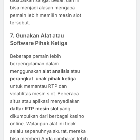
didapatkan sangat besar, dan ini
bisa menjadi alasan mengapa
pemain lebih memilih mesin slot
tersebut.
7.
Gunakan Alat atau
Software Pihak Ketiga
Beberapa pemain lebih
berpengalaman dalam
menggunakan
alat analisis
atau
perangkat lunak pihak ketiga
untuk memantau RTP dan
volatilitas mesin slot. Beberapa
situs atau aplikasi menyediakan
daftar RTP mesin slot
yang
dikumpulkan dari berbagai kasino
online. Walaupun alat ini tidak
selalu sepenuhnya akurat, mereka
bisa memberi Anda gambaran lebih