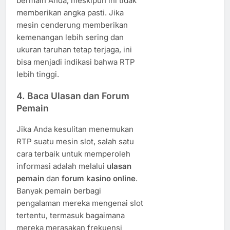
bermain Anda, meskipun ini tidak
memberikan angka pasti. Jika
mesin cenderung memberikan
kemenangan lebih sering dan
ukuran taruhan tetap terjaga, ini
bisa menjadi indikasi bahwa RTP
lebih tinggi.
4.
Baca Ulasan dan Forum
Pemain
Jika Anda kesulitan menemukan
RTP suatu mesin slot, salah satu
cara terbaik untuk memperoleh
informasi adalah melalui
ulasan
pemain
dan
forum kasino online
.
Banyak pemain berbagi
pengalaman mereka mengenai slot
tertentu, termasuk bagaimana
mereka merasakan frekuensi