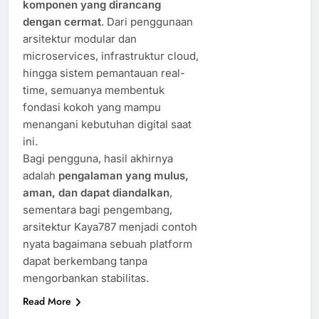
komponen yang dirancang
dengan cermat
. Dari penggunaan
arsitektur modular dan
microservices, infrastruktur cloud,
hingga sistem pemantauan real-
time, semuanya membentuk
fondasi kokoh yang mampu
menangani kebutuhan digital saat
ini.
Bagi pengguna, hasil akhirnya
adalah
pengalaman yang mulus,
aman, dan dapat diandalkan
,
sementara bagi pengembang,
arsitektur Kaya787 menjadi contoh
nyata bagaimana sebuah platform
dapat berkembang tanpa
mengorbankan stabilitas.
Read More