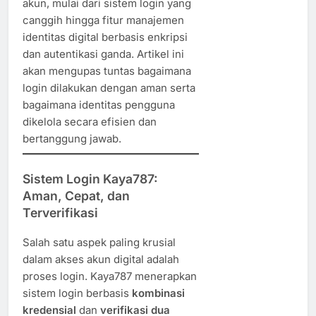
akun, mulai dari sistem login yang
canggih hingga fitur manajemen
identitas digital berbasis enkripsi
dan autentikasi ganda. Artikel ini
akan mengupas tuntas bagaimana
login dilakukan dengan aman serta
bagaimana identitas pengguna
dikelola secara efisien dan
bertanggung jawab.
Sistem Login Kaya787:
Aman, Cepat, dan
Terverifikasi
Salah satu aspek paling krusial
dalam akses akun digital adalah
proses login. Kaya787 menerapkan
sistem login berbasis
kombinasi
kredensial
dan
verifikasi dua