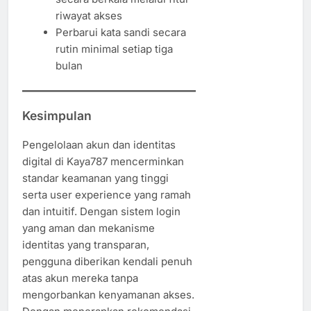
riwayat akses
Perbarui kata sandi secara
rutin minimal setiap tiga
bulan
Kesimpulan
Pengelolaan akun dan identitas
digital di Kaya787 mencerminkan
standar keamanan yang tinggi
serta user experience yang ramah
dan intuitif. Dengan sistem login
yang aman dan mekanisme
identitas yang transparan,
pengguna diberikan kendali penuh
atas akun mereka tanpa
mengorbankan kenyamanan akses.