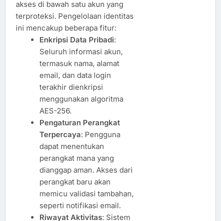
akses di bawah satu akun yang
terproteksi. Pengelolaan identitas
ini mencakup beberapa fitur:
Enkripsi Data Pribadi
:
Seluruh informasi akun,
termasuk nama, alamat
email, dan data login
terakhir dienkripsi
menggunakan algoritma
AES-256.
Pengaturan Perangkat
Terpercaya
: Pengguna
dapat menentukan
perangkat mana yang
dianggap aman. Akses dari
perangkat baru akan
memicu validasi tambahan,
seperti notifikasi email.
Riwayat Aktivitas
: Sistem