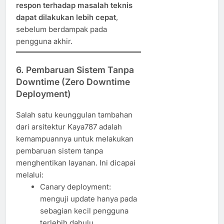
respon terhadap masalah teknis
dapat dilakukan lebih cepat
,
sebelum berdampak pada
pengguna akhir.
6.
Pembaruan Sistem Tanpa
Downtime (Zero Downtime
Deployment)
Salah satu keunggulan tambahan
dari arsitektur Kaya787 adalah
kemampuannya untuk melakukan
pembaruan sistem tanpa
menghentikan layanan. Ini dicapai
melalui:
Canary deployment:
menguji update hanya pada
sebagian kecil pengguna
terlebih dahulu