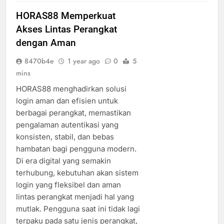
HORAS88 Memperkuat
Akses Lintas Perangkat
dengan Aman
8470b4e
1 year ago
0
5
mins
HORAS88 menghadirkan solusi
login aman dan efisien untuk
berbagai perangkat, memastikan
pengalaman autentikasi yang
konsisten, stabil, dan bebas
hambatan bagi pengguna modern.
Di era digital yang semakin
terhubung, kebutuhan akan sistem
login yang fleksibel dan aman
lintas perangkat menjadi hal yang
mutlak. Pengguna saat ini tidak lagi
terpaku pada satu jenis perangkat,