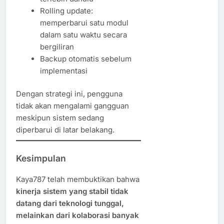
Rolling update:
memperbarui satu modul
dalam satu waktu secara
bergiliran
Backup otomatis sebelum
implementasi
Dengan strategi ini, pengguna
tidak akan mengalami gangguan
meskipun sistem sedang
diperbarui di latar belakang.
Kesimpulan
Kaya787 telah membuktikan bahwa
kinerja sistem yang stabil tidak
datang dari teknologi tunggal,
melainkan dari kolaborasi banyak