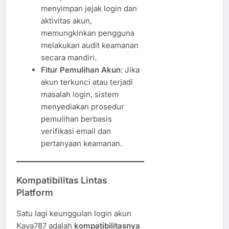
menyimpan jejak login dan
aktivitas akun,
memungkinkan pengguna
melakukan audit keamanan
secara mandiri.
Fitur Pemulihan Akun
: Jika
akun terkunci atau terjadi
masalah login, sistem
menyediakan prosedur
pemulihan berbasis
verifikasi email dan
pertanyaan keamanan.
Kompatibilitas Lintas
Platform
Satu lagi keunggulan login akun
Kaya787 adalah
kompatibilitasnya