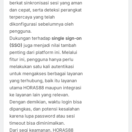
berkat sinkronisasi sesi yang aman
dan cepat, serta deteksi perangkat
terpercaya yang telah
dikonfigurasi sebelumnya oleh
pengguna.
Dukungan terhadap
single sign-on
(SSO)
juga menjadi nilai tambah
penting dari platform ini. Melalui
fitur ini, pengguna hanya perlu
melakukan satu kali autentikasi
untuk mengakses berbagai layanan
yang terhubung, baik itu layanan
utama HORAS88 maupun integrasi
ke layanan lain yang relevan.
Dengan demikian, waktu login bisa
dipangkas, dan potensi kesalahan
karena lupa password atau sesi
timeout bisa diminimalkan.
Dari segi keamanan, HORAS88