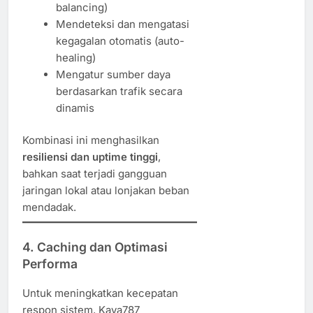
balancing)
Mendeteksi dan mengatasi
kegagalan otomatis (auto-
healing)
Mengatur sumber daya
berdasarkan trafik secara
dinamis
Kombinasi ini menghasilkan
resiliensi dan uptime tinggi
,
bahkan saat terjadi gangguan
jaringan lokal atau lonjakan beban
mendadak.
4.
Caching dan Optimasi
Performa
Untuk meningkatkan kecepatan
respon sistem, Kaya787