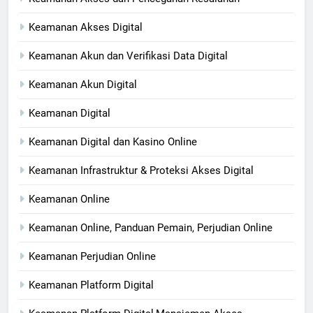
Keamanan Akses Digital
Keamanan Akun dan Verifikasi Data Digital
Keamanan Akun Digital
Keamanan Digital
Keamanan Digital dan Kasino Online
Keamanan Infrastruktur & Proteksi Akses Digital
Keamanan Online
Keamanan Online, Panduan Pemain, Perjudian Online
Keamanan Perjudian Online
Keamanan Platform Digital