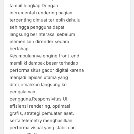
tampil lengkap.Dengan
incremental rendering bagian
terpenting dimuat terlebih dahulu
sehingga pengguna dapat
langsung berinteraksi sebelum
elemen lain dirender secara
bertahap.
Kesimpulannya engine front-end
memiliki dampak besar terhadap
performa situs gacor digital karena
menjadi lapisan utama yang
diterjemahkan langsung ke
pengalaman
pengguna.Responsivitas UI,
efisiensi rendering, optimasi
grafis, strategi pemuatan aset,
serta telemetry menghasilkan
performa visual yang stabil dan