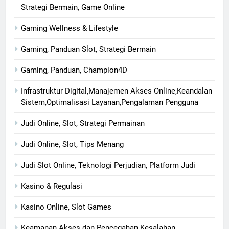
Strategi Bermain, Game Online
Gaming Wellness & Lifestyle
Gaming, Panduan Slot, Strategi Bermain
Gaming, Panduan, Champion4D
Infrastruktur Digital,Manajemen Akses Online,Keandalan
Sistem,Optimalisasi Layanan,Pengalaman Pengguna
Judi Online, Slot, Strategi Permainan
Judi Online, Slot, Tips Menang
Judi Slot Online, Teknologi Perjudian, Platform Judi
Kasino & Regulasi
Kasino Online, Slot Games
Keamanan Akses dan Pencegahan Kesalahan