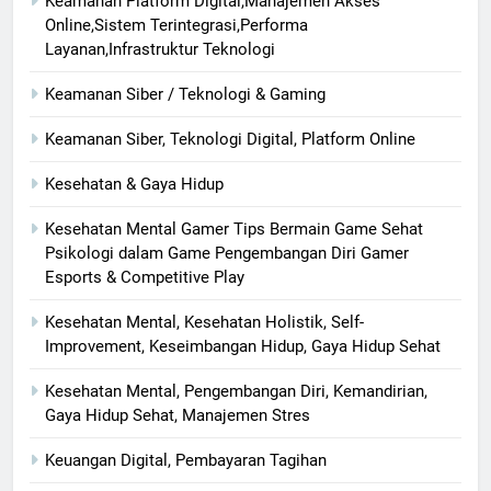
Keamanan Platform Digital,Manajemen Akses
Online,Sistem Terintegrasi,Performa
Layanan,Infrastruktur Teknologi
Keamanan Siber / Teknologi & Gaming
Keamanan Siber, Teknologi Digital, Platform Online
Kesehatan & Gaya Hidup
Kesehatan Mental Gamer Tips Bermain Game Sehat
Psikologi dalam Game Pengembangan Diri Gamer
Esports & Competitive Play
Kesehatan Mental, Kesehatan Holistik, Self-
Improvement, Keseimbangan Hidup, Gaya Hidup Sehat
Kesehatan Mental, Pengembangan Diri, Kemandirian,
Gaya Hidup Sehat, Manajemen Stres
Keuangan Digital, Pembayaran Tagihan