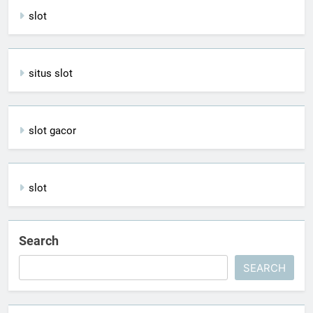
slot
situs slot
slot gacor
slot
Search
SEARCH