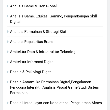
Analisis Game & Tren Global
Analisis Game, Edukasi Gaming, Pengembangan Skill
Digital
Analisis Permainan & Strategi Slot
Analisis Popularitas Brand
Arsitektur Data & Infrastruktur Teknologi
Arsitektur Informasi Digital
Desain & Psikologi Digital
Desain Antarmuka Permainan Digital,Pengalaman
Pengguna Interaktif,Analisis Visual Game,Studi Sistem
Permainan
Desain Lintas Layar dan Konsistensi Pengalaman Akses