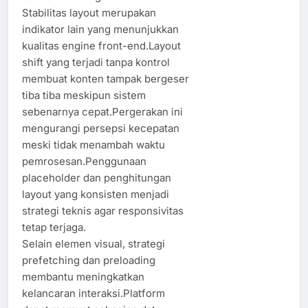
Stabilitas layout merupakan
indikator lain yang menunjukkan
kualitas engine front-end.Layout
shift yang terjadi tanpa kontrol
membuat konten tampak bergeser
tiba tiba meskipun sistem
sebenarnya cepat.Pergerakan ini
mengurangi persepsi kecepatan
meski tidak menambah waktu
pemrosesan.Penggunaan
placeholder dan penghitungan
layout yang konsisten menjadi
strategi teknis agar responsivitas
tetap terjaga.
Selain elemen visual, strategi
prefetching dan preloading
membantu meningkatkan
kelancaran interaksi.Platform