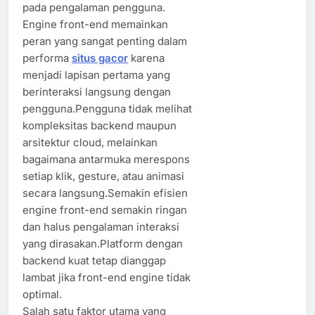
pada pengalaman pengguna.
Engine front-end memainkan
peran yang sangat penting dalam
performa
situs gacor
karena
menjadi lapisan pertama yang
berinteraksi langsung dengan
pengguna.Pengguna tidak melihat
kompleksitas backend maupun
arsitektur cloud, melainkan
bagaimana antarmuka merespons
setiap klik, gesture, atau animasi
secara langsung.Semakin efisien
engine front-end semakin ringan
dan halus pengalaman interaksi
yang dirasakan.Platform dengan
backend kuat tetap dianggap
lambat jika front-end engine tidak
optimal.
Salah satu faktor utama yang