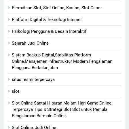
Permainan Slot, Slot Online, Kasino, Slot Gacor
Platform Digital & Teknologi Internet
Psikologi Pengguna & Desain Interaktif
Sejarah Judi Online
Sistem Backup Digital,Stabilitas Platform
Online,Manajemen Infrastruktur Modern,Pengalaman
Pengguna Berkelanjutan
situs resmi terpercaya
slot
Slot Online Santai Hiburan Malam Hari Game Online
Terpercaya Tips & Strategi Slot Slot untuk Pemula
Pengalaman Bermain Online
Slot Online, Judi Online