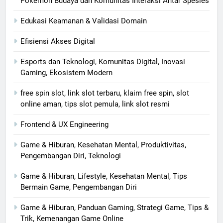
Pokémon Budaya dan Komunitas Interaksi Antar Spesies
Edukasi Keamanan & Validasi Domain
Efisiensi Akses Digital
Esports dan Teknologi, Komunitas Digital, Inovasi
Gaming, Ekosistem Modern
free spin slot, link slot terbaru, klaim free spin, slot
online aman, tips slot pemula, link slot resmi
Frontend & UX Engineering
Game & Hiburan, Kesehatan Mental, Produktivitas,
Pengembangan Diri, Teknologi
Game & Hiburan, Lifestyle, Kesehatan Mental, Tips
Bermain Game, Pengembangan Diri
Game & Hiburan, Panduan Gaming, Strategi Game, Tips &
Trik, Kemenangan Game Online