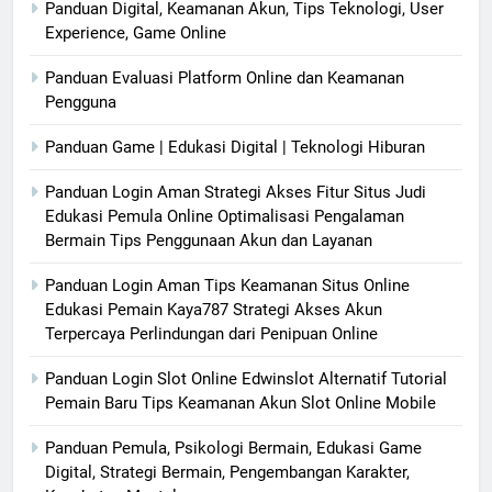
Panduan Digital, Keamanan Akun, Tips Teknologi, User
Experience, Game Online
Panduan Evaluasi Platform Online dan Keamanan
Pengguna
Panduan Game | Edukasi Digital | Teknologi Hiburan
Panduan Login Aman Strategi Akses Fitur Situs Judi
Edukasi Pemula Online Optimalisasi Pengalaman
Bermain Tips Penggunaan Akun dan Layanan
Panduan Login Aman Tips Keamanan Situs Online
Edukasi Pemain Kaya787 Strategi Akses Akun
Terpercaya Perlindungan dari Penipuan Online
Panduan Login Slot Online Edwinslot Alternatif Tutorial
Pemain Baru Tips Keamanan Akun Slot Online Mobile
Panduan Pemula, Psikologi Bermain, Edukasi Game
Digital, Strategi Bermain, Pengembangan Karakter,