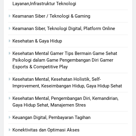
Layanan,Infrastruktur Teknologi
Keamanan Siber / Teknologi & Gaming
Keamanan Siber, Teknologi Digital, Platform Online
Kesehatan & Gaya Hidup
Kesehatan Mental Gamer Tips Bermain Game Sehat
Psikologi dalam Game Pengembangan Diri Gamer
Esports & Competitive Play
Kesehatan Mental, Kesehatan Holistik, Self-
Improvement, Keseimbangan Hidup, Gaya Hidup Sehat
Kesehatan Mental, Pengembangan Diri, Kemandirian,
Gaya Hidup Sehat, Manajemen Stres
Keuangan Digital, Pembayaran Tagihan
Konektivitas dan Optimasi Akses