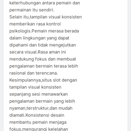
keterhubungan antara pemain dan
permainan itu sendiri.
Selain itu,tampilan visual konsisten
memberikan rasa kontrol
psikologis.Pemain merasa berada
dalam lingkungan yang dapat
dipahami dan tidak mengejutkan
secara visual.Rasa aman ini
mendukung fokus dan membuat
pengalaman bermain terasa lebih
rasional dan terencana.
Kesimpulannya,situs slot dengan
tampilan visual konsisten
sepanjang sesi menawarkan
pengalaman bermain yang lebih
nyaman,terstruktur,dan mudah
diamati.Konsistensi desain
membantu pemain menjaga
fokus,mengurangi kelelahan