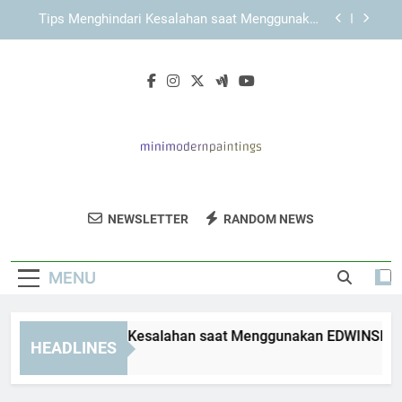
Skip
KAYA787 Alternatif dengan Akses Cepat untuk
to
Berbagai Kondisi Jaringan
content
KAYA787 Alternatif dengan Desain Responsif
untuk Mobile dan Desktop
Tips Menghindari Kesalahan saat Menggunakan
EDWINSLOT Link Alternatif
Tips Menghindari Kesalahan saat Menggunakan
LEBAH4D Link Alternatif
KAYA787 Alternatif dengan Akses Cepat untuk
Berbagai Kondisi Jaringan
Mini Modern
Temukan Seni Lukisan Modern Yang Unik Di
KAYA787 Alternatif dengan Desain Responsif
NEWSLETTER
RANDOM NEWS
Paintings
untuk Mobile dan Desktop
Mini Modern Paintings.
MENU
ps Menghindari Kesalahan saat Menggunakan EDWINSLOT Link
HEADLINES
Weeks Ago