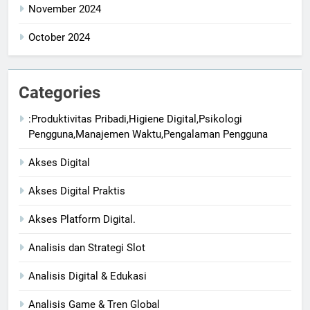
November 2024
October 2024
Categories
:Produktivitas Pribadi,Higiene Digital,Psikologi
Pengguna,Manajemen Waktu,Pengalaman Pengguna
Akses Digital
Akses Digital Praktis
Akses Platform Digital.
Analisis dan Strategi Slot
Analisis Digital & Edukasi
Analisis Game & Tren Global