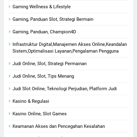
Gaming Wellness & Lifestyle
Gaming, Panduan Slot, Strategi Bermain
Gaming, Panduan, Champion4D
Infrastruktur Digital,Manajemen Akses Online,Keandalan
Sistem,Optimalisasi Layanan,Pengalaman Pengguna
Judi Online, Slot, Strategi Permainan
Judi Online, Slot, Tips Menang
Judi Slot Online, Teknologi Perjudian, Platform Judi
Kasino & Regulasi
Kasino Online, Slot Games
Keamanan Akses dan Pencegahan Kesalahan