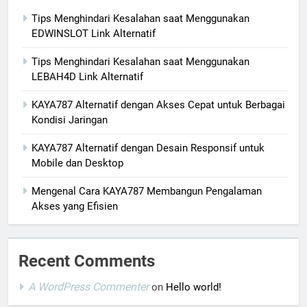
Tips Menghindari Kesalahan saat Menggunakan
EDWINSLOT Link Alternatif
Tips Menghindari Kesalahan saat Menggunakan
LEBAH4D Link Alternatif
KAYA787 Alternatif dengan Akses Cepat untuk Berbagai
Kondisi Jaringan
KAYA787 Alternatif dengan Desain Responsif untuk
Mobile dan Desktop
Mengenal Cara KAYA787 Membangun Pengalaman
Akses yang Efisien
Recent Comments
A WordPress Commenter
on
Hello world!