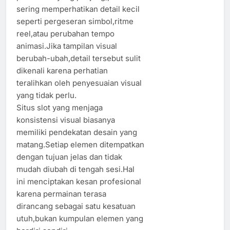
sering memperhatikan detail kecil
seperti pergeseran simbol,ritme
reel,atau perubahan tempo
animasi.Jika tampilan visual
berubah-ubah,detail tersebut sulit
dikenali karena perhatian
teralihkan oleh penyesuaian visual
yang tidak perlu.
Situs slot yang menjaga
konsistensi visual biasanya
memiliki pendekatan desain yang
matang.Setiap elemen ditempatkan
dengan tujuan jelas dan tidak
mudah diubah di tengah sesi.Hal
ini menciptakan kesan profesional
karena permainan terasa
dirancang sebagai satu kesatuan
utuh,bukan kumpulan elemen yang