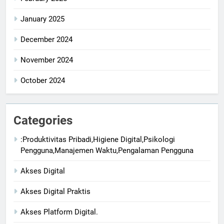
January 2025
December 2024
November 2024
October 2024
Categories
:Produktivitas Pribadi,Higiene Digital,Psikologi
Pengguna,Manajemen Waktu,Pengalaman Pengguna
Akses Digital
Akses Digital Praktis
Akses Platform Digital.