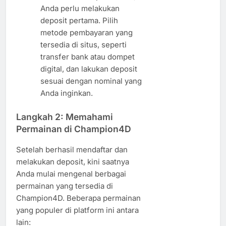
Anda perlu melakukan
deposit pertama. Pilih
metode pembayaran yang
tersedia di situs, seperti
transfer bank atau dompet
digital, dan lakukan deposit
sesuai dengan nominal yang
Anda inginkan.
Langkah 2: Memahami
Permainan di Champion4D
Setelah berhasil mendaftar dan
melakukan deposit, kini saatnya
Anda mulai mengenal berbagai
permainan yang tersedia di
Champion4D. Beberapa permainan
yang populer di platform ini antara
lain: