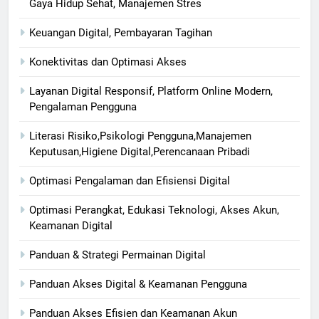
Gaya Hidup Sehat, Manajemen Stres
Keuangan Digital, Pembayaran Tagihan
Konektivitas dan Optimasi Akses
Layanan Digital Responsif, Platform Online Modern,
Pengalaman Pengguna
Literasi Risiko,Psikologi Pengguna,Manajemen
Keputusan,Higiene Digital,Perencanaan Pribadi
Optimasi Pengalaman dan Efisiensi Digital
Optimasi Perangkat, Edukasi Teknologi, Akses Akun,
Keamanan Digital
Panduan & Strategi Permainan Digital
Panduan Akses Digital & Keamanan Pengguna
Panduan Akses Efisien dan Keamanan Akun