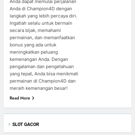
Anda dapat memulai perjalanan
Anda di Champion4D dengan
langkah yang lebih percaya diri.
Ingatlah selalu untuk bermain
secara bijak, memahami
permainan, dan memanfaatkan
bonus yang ada untuk
meningkatkan peluang
kemenangan Anda. Dengan
pengalaman dan pengetahuan
yang tepat, Anda bisa menikmati
permainan di Champion4D dan
meraih kemenangan besar!
Read More
SLOT GACOR