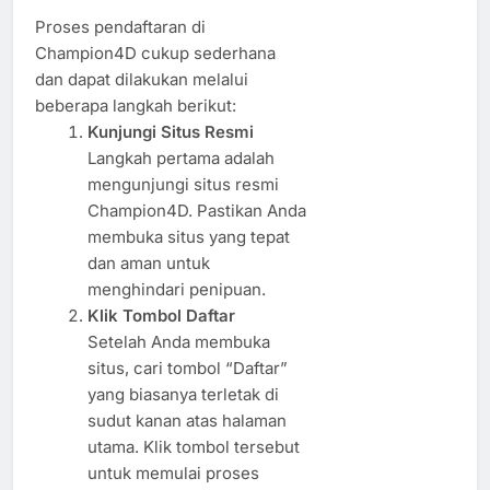
Proses pendaftaran di
Champion4D cukup sederhana
dan dapat dilakukan melalui
beberapa langkah berikut:
Kunjungi Situs Resmi
Langkah pertama adalah
mengunjungi situs resmi
Champion4D. Pastikan Anda
membuka situs yang tepat
dan aman untuk
menghindari penipuan.
Klik Tombol Daftar
Setelah Anda membuka
situs, cari tombol “Daftar”
yang biasanya terletak di
sudut kanan atas halaman
utama. Klik tombol tersebut
untuk memulai proses