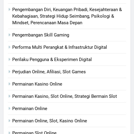
Pengembangan Diri, Keuangan Pribadi, Kesejahteraan &
Kebahagiaan, Strategi Hidup Seimbang, Psikologi &
Mindset, Perencanaan Masa Depan
Pengembangan Skill Gaming
Performa Multi Perangkat & Infrastruktur Digital
Perilaku Pengguna & Eksperimen Digital
Perjudian Online, Afiliasi, Slot Games
Permainan Kasino Online
Permainan Kasino, Slot Online, Strategi Bermain Slot
Permainan Online
Permainan Online, Slot, Kasino Online
Permainan Slot Online