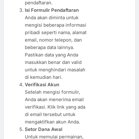
pendaftaran.
Isi Formulir Pendaftaran
Anda akan diminta untuk
mengisi beberapa informasi
pribadi seperti nama, alamat
email, nomor telepon, dan
beberapa data lainnya.
Pastikan data yang Anda
masukkan benar dan valid
untuk menghindari masalah
di kemudian hari.
Verifikasi Akun
Setelah mengisi formulir,
Anda akan menerima email
verifikasi. Klik link yang ada
di email tersebut untuk
mengaktifkan akun Anda.
Setor Dana Awal
Untuk memulai permainan,