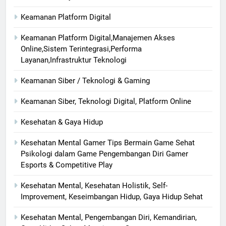
Keamanan Platform Digital
Keamanan Platform Digital,Manajemen Akses
Online,Sistem Terintegrasi,Performa
Layanan,Infrastruktur Teknologi
Keamanan Siber / Teknologi & Gaming
Keamanan Siber, Teknologi Digital, Platform Online
Kesehatan & Gaya Hidup
Kesehatan Mental Gamer Tips Bermain Game Sehat
Psikologi dalam Game Pengembangan Diri Gamer
Esports & Competitive Play
Kesehatan Mental, Kesehatan Holistik, Self-
Improvement, Keseimbangan Hidup, Gaya Hidup Sehat
Kesehatan Mental, Pengembangan Diri, Kemandirian,