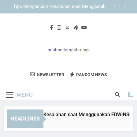
Skip
KAYA787 Alternatif dengan Akses Cepat untuk
to
Berbagai Kondisi Jaringan
content
KAYA787 Alternatif dengan Desain Responsif
untuk Mobile dan Desktop
Tips Menghindari Kesalahan saat Menggunakan
EDWINSLOT Link Alternatif
Tips Menghindari Kesalahan saat Menggunakan
LEBAH4D Link Alternatif
KAYA787 Alternatif dengan Akses Cepat untuk
Berbagai Kondisi Jaringan
Mini Modern
Temukan Seni Lukisan Modern Yang Unik Di
KAYA787 Alternatif dengan Desain Responsif
NEWSLETTER
RANDOM NEWS
Paintings
untuk Mobile dan Desktop
Mini Modern Paintings.
MENU
ps Menghindari Kesalahan saat Menggunakan EDWINSLOT Link
HEADLINES
Weeks Ago