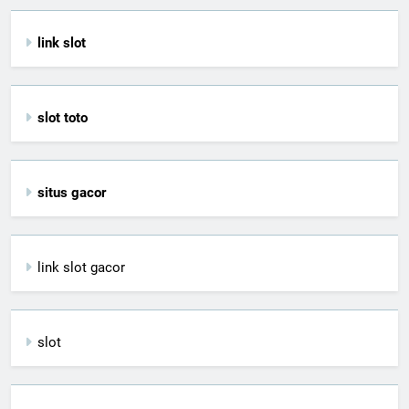
link slot
slot toto
situs gacor
link slot gacor
slot