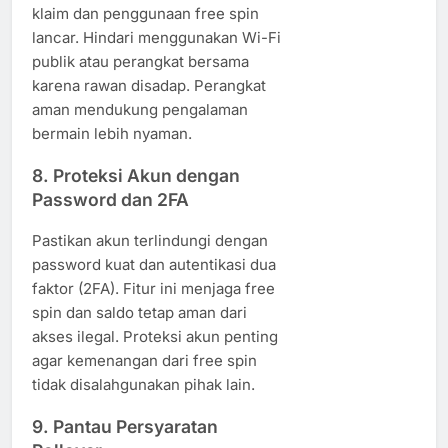
klaim dan penggunaan free spin
lancar. Hindari menggunakan Wi-Fi
publik atau perangkat bersama
karena rawan disadap. Perangkat
aman mendukung pengalaman
bermain lebih nyaman.
8. Proteksi Akun dengan
Password dan 2FA
Pastikan akun terlindungi dengan
password kuat dan autentikasi dua
faktor (2FA). Fitur ini menjaga free
spin dan saldo tetap aman dari
akses ilegal. Proteksi akun penting
agar kemenangan dari free spin
tidak disalahgunakan pihak lain.
9. Pantau Persyaratan