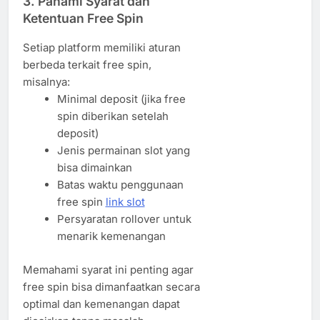
3. Pahami Syarat dan
Ketentuan Free Spin
Setiap platform memiliki aturan
berbeda terkait free spin,
misalnya:
Minimal deposit (jika free
spin diberikan setelah
deposit)
Jenis permainan slot yang
bisa dimainkan
Batas waktu penggunaan
free spin
link slot
Persyaratan rollover untuk
menarik kemenangan
Memahami syarat ini penting agar
free spin bisa dimanfaatkan secara
optimal dan kemenangan dapat