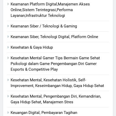
Keamanan Platform Digital,Manajemen Akses
Online,Sistem Terintegrasi,Performa
Layanan,Infrastruktur Teknologi
Keamanan Siber / Teknologi & Gaming
Keamanan Siber, Teknologi Digital, Platform Online
Kesehatan & Gaya Hidup
Kesehatan Mental Gamer Tips Bermain Game Sehat
Psikologi dalam Game Pengembangan Diri Gamer
Esports & Competitive Play
Kesehatan Mental, Kesehatan Holistik, Self-
Improvement, Keseimbangan Hidup, Gaya Hidup Sehat
Kesehatan Mental, Pengembangan Diri, Kemandirian,
Gaya Hidup Sehat, Manajemen Stres
Keuangan Digital, Pembayaran Tagihan