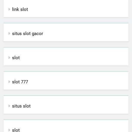
link slot
situs slot gacor
slot
slot 777
situs slot
slot