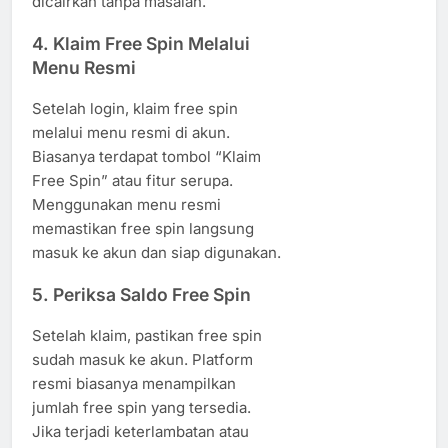
dicairkan tanpa masalah.
4. Klaim Free Spin Melalui
Menu Resmi
Setelah login, klaim free spin
melalui menu resmi di akun.
Biasanya terdapat tombol “Klaim
Free Spin” atau fitur serupa.
Menggunakan menu resmi
memastikan free spin langsung
masuk ke akun dan siap digunakan.
5. Periksa Saldo Free Spin
Setelah klaim, pastikan free spin
sudah masuk ke akun. Platform
resmi biasanya menampilkan
jumlah free spin yang tersedia.
Jika terjadi keterlambatan atau