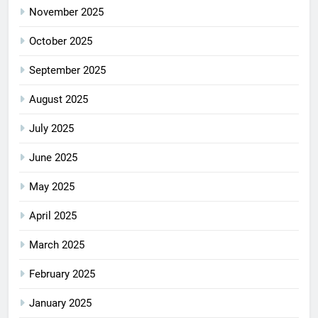
November 2025
October 2025
September 2025
August 2025
July 2025
June 2025
May 2025
April 2025
March 2025
February 2025
January 2025