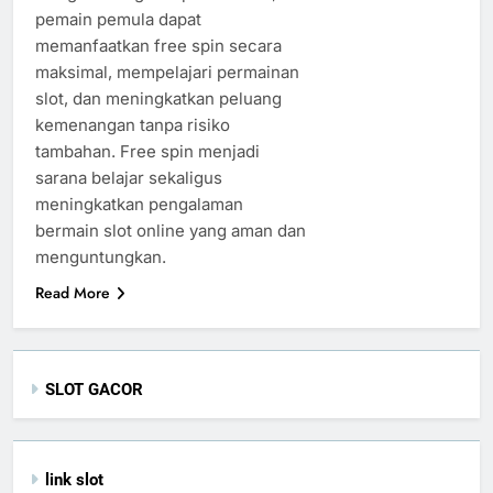
pemain pemula dapat
memanfaatkan free spin secara
maksimal, mempelajari permainan
slot, dan meningkatkan peluang
kemenangan tanpa risiko
tambahan. Free spin menjadi
sarana belajar sekaligus
meningkatkan pengalaman
bermain slot online yang aman dan
menguntungkan.
Read More
SLOT GACOR
link slot