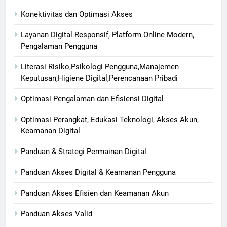
Konektivitas dan Optimasi Akses
Layanan Digital Responsif, Platform Online Modern,
Pengalaman Pengguna
Literasi Risiko,Psikologi Pengguna,Manajemen
Keputusan,Higiene Digital,Perencanaan Pribadi
Optimasi Pengalaman dan Efisiensi Digital
Optimasi Perangkat, Edukasi Teknologi, Akses Akun,
Keamanan Digital
Panduan & Strategi Permainan Digital
Panduan Akses Digital & Keamanan Pengguna
Panduan Akses Efisien dan Keamanan Akun
Panduan Akses Valid