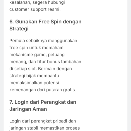
kesalahan, segera hubungi
customer support resmi.
6. Gunakan Free Spin dengan
Strategi
Pemula sebaiknya menggunakan
free spin untuk memahami
mekanisme game, peluang
menang, dan fitur bonus tambahan
di setiap slot. Bermain dengan
strategi bijak membantu
memaksimalkan potensi
kemenangan dari putaran gratis.
7. Login dari Perangkat dan
Jaringan Aman
Login dari perangkat pribadi dan
jaringan stabil memastikan proses