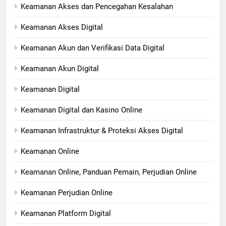
Keamanan Akses dan Pencegahan Kesalahan
Keamanan Akses Digital
Keamanan Akun dan Verifikasi Data Digital
Keamanan Akun Digital
Keamanan Digital
Keamanan Digital dan Kasino Online
Keamanan Infrastruktur & Proteksi Akses Digital
Keamanan Online
Keamanan Online, Panduan Pemain, Perjudian Online
Keamanan Perjudian Online
Keamanan Platform Digital