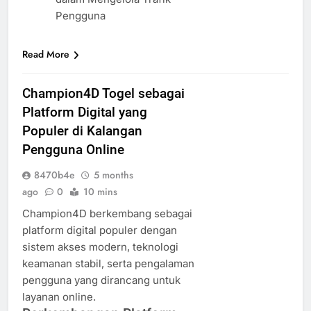
Pengguna
Read More
Champion4D Togel sebagai
Platform Digital yang
Populer di Kalangan
Pengguna Online
8470b4e
5 months
ago
0
10 mins
Champion4D berkembang sebagai
platform digital populer dengan
sistem akses modern, teknologi
keamanan stabil, serta pengalaman
pengguna yang dirancang untuk
layanan online.