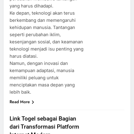
yang harus dihadapi.
Ke depan, teknologi akan terus
berkembang dan memengaruhi
kehidupan manusia. Tantangan
seperti perubahan iklim,
kesenjangan sosial, dan keamanan
teknologi menjadi isu penting yang
harus diatasi.
Namun, dengan inovasi dan
kemampuan adaptasi, manusia
memiliki peluang untuk
menciptakan masa depan yang
lebih baik.
Read More
Link Togel sebagai Bagian
dari Transformasi Platform