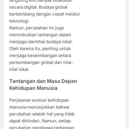
langsung kini banyak dilakukan
secara digital. Budaya global
berkembang dengan cepat melalui
teknologi.
Namun, perubahan ini juga
menimbulkan tantangan dalam
menjaga identitas budaya lokal.
Oleh karena itu, penting untuk
menjaga keseimbangan antara
perkembangan global dan nilai-
nilai lokal.
Tantangan dan Masa Depan
Kehidupan Manusia
Perjalanan evolusi kehidupan
manusia menunjukkan bahwa
perubahan adalah hal yang tidak
dapat dihindari. Namun, setiap
perubahan membawa tantangan