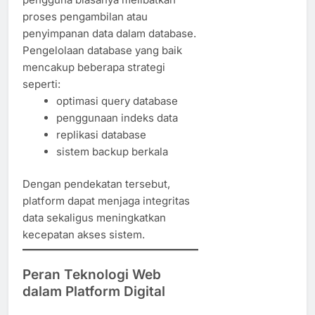
proses pengambilan atau
penyimpanan data dalam database.
Pengelolaan database yang baik
mencakup beberapa strategi
seperti:
optimasi query database
penggunaan indeks data
replikasi database
sistem backup berkala
Dengan pendekatan tersebut,
platform dapat menjaga integritas
data sekaligus meningkatkan
kecepatan akses sistem.
Peran Teknologi Web
dalam Platform Digital