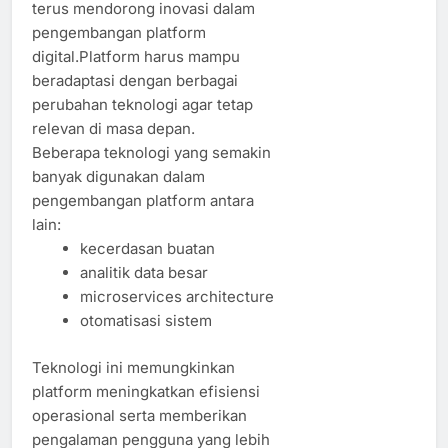
terus mendorong inovasi dalam
pengembangan platform
digital.Platform harus mampu
beradaptasi dengan berbagai
perubahan teknologi agar tetap
relevan di masa depan.
Beberapa teknologi yang semakin
banyak digunakan dalam
pengembangan platform antara
lain:
kecerdasan buatan
analitik data besar
microservices architecture
otomatisasi sistem
Teknologi ini memungkinkan
platform meningkatkan efisiensi
operasional serta memberikan
pengalaman pengguna yang lebih