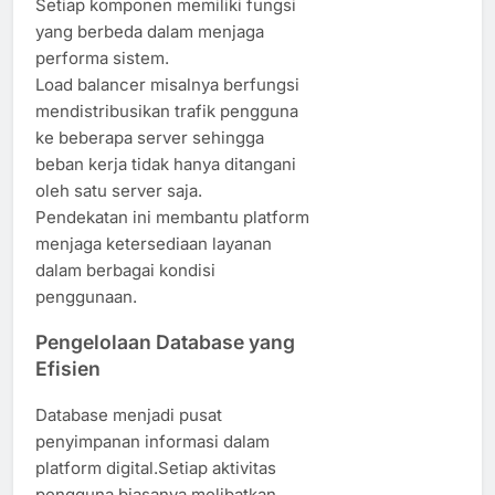
Setiap komponen memiliki fungsi
yang berbeda dalam menjaga
performa sistem.
Load balancer misalnya berfungsi
mendistribusikan trafik pengguna
ke beberapa server sehingga
beban kerja tidak hanya ditangani
oleh satu server saja.
Pendekatan ini membantu platform
menjaga ketersediaan layanan
dalam berbagai kondisi
penggunaan.
Pengelolaan Database yang
Efisien
Database menjadi pusat
penyimpanan informasi dalam
platform digital.Setiap aktivitas
pengguna biasanya melibatkan