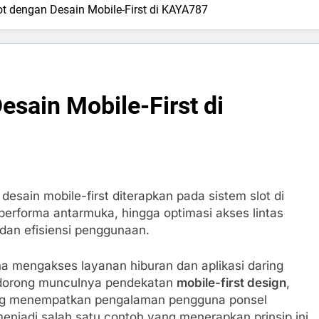
ot dengan Desain Mobile-First di KAYA787
esain Mobile-First di
esain mobile-first diterapkan pada sistem slot di
erforma antarmuka, hingga optimasi akses lintas
an efisiensi penggunaan.
na mengakses layanan hiburan dan aplikasi daring
endorong munculnya pendekatan
mobile-first design
,
ang menempatkan pengalaman pengguna ponsel
enjadi salah satu contoh yang menerapkan prinsip ini