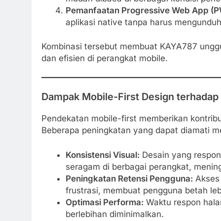
Pemanfaatan Progressive Web App (P
aplikasi native tanpa harus mengunduh d
Kombinasi tersebut membuat KAYA787 unggu
dan efisien di perangkat mobile.
Dampak Mobile-First Design terhadap
Pendekatan mobile-first memberikan kontrib
Beberapa peningkatan yang dapat diamati mel
Konsistensi Visual:
Desain yang respon
seragam di berbagai perangkat, meningk
Peningkatan Retensi Pengguna:
Akses 
frustrasi, membuat pengguna betah leb
Optimasi Performa:
Waktu respon halam
berlebihan diminimalkan.