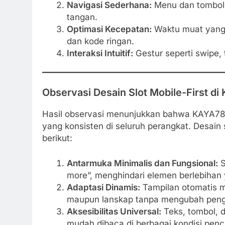
Navigasi Sederhana:
Menu dan tombol 
tangan.
Optimasi Kecepatan:
Waktu muat yang 
dan kode ringan.
Interaksi Intuitif:
Gestur seperti swipe, t
Observasi Desain Slot Mobile-First d
Hasil observasi menunjukkan bahwa KAYA787
yang konsisten di seluruh perangkat. Desain
berikut:
Antarmuka Minimalis dan Fungsional:
S
more”, menghindari elemen berlebihan
Adaptasi Dinamis:
Tampilan otomatis m
maupun lanskap tanpa mengubah peng
Aksesibilitas Universal:
Teks, tombol, d
mudah dibaca di berbagai kondisi pen