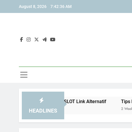
Skip
August 8, 2026
7:42:37 AM
to
content
Min
Temukan S
nggunakan EDWINSLOT Link Alternatif
Tips Menghindari
2 Weeks Ago
HEADLINES