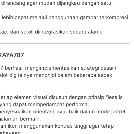
dirancang agar mudah dijangkau dengan satu
lebih cepat melalui penggunaan gambar terkompresi
ap, dan scroll diintegrasikan secara alami.
i KAYA787
 berhasil mengimplementasikan strategi desain
 slot digitalnya menonjol dalam beberapa aspek
etiap elemen visual disusun dengan prinsip “less is
 yang dapat memperlambat performa.
enyesuaikan orientasi layar baik dalam mode potret
alaman bermain.
an ikon menggunakan kontras tinggi agar tetap
cahayaan.