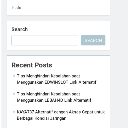
slot
Search
SEARCH
Recent Posts
Tips Menghindari Kesalahan saat
Menggunakan EDWINSLOT Link Alternatif
Tips Menghindari Kesalahan saat
Menggunakan LEBAH4D Link Alternatif
KAYA787 Alternatif dengan Akses Cepat untuk
Berbagai Kondisi Jaringan