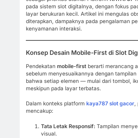
pada sistem slot digitalnya, dengan fokus pa
layar berukuran kecil. Artikel ini mengulas o
diterapkan, dampaknya pada pengalaman pen
kenyamanan interaksi.
Konsep Desain Mobile-First di Slot Digi
Pendekatan
mobile-first
berarti merancang an
sebelum menyesuaikannya dengan tampilan de
bahwa setiap elemen — mulai dari tombol, i
meskipun pada layar terbatas.
Dalam konteks platform
kaya787 slot gacor
,
mencakup:
Tata Letak Responsif:
Tampilan menyesu
visual.