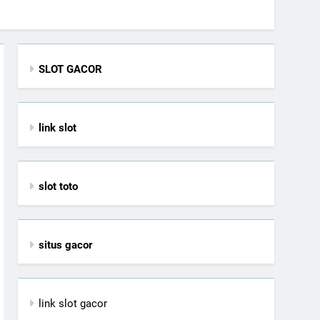
SLOT GACOR
link slot
slot toto
situs gacor
link slot gacor