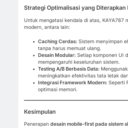
Strategi Optimalisasi yang Diterapka
Untuk mengatasi kendala di atas, KAYA787 m
modern, antara lain:
Caching Cerdas:
Sistem menyimpan ele
tanpa harus memuat ulang.
Desain Modular:
Setiap komponen UI da
mempengaruhi keseluruhan sistem.
Testing A/B Berbasis Data:
Menggunakan
meningkatkan efektivitas tata letak dan
Integrasi Framework Modern:
Seperti 
optimasi memori.
Kesimpulan
Penerapan
desain mobile-first pada sistem 