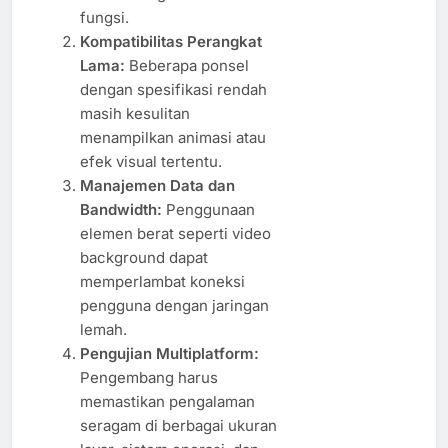
fungsi.
Kompatibilitas Perangkat
Lama:
Beberapa ponsel
dengan spesifikasi rendah
masih kesulitan
menampilkan animasi atau
efek visual tertentu.
Manajemen Data dan
Bandwidth:
Penggunaan
elemen berat seperti video
background dapat
memperlambat koneksi
pengguna dengan jaringan
lemah.
Pengujian Multiplatform:
Pengembang harus
memastikan pengalaman
seragam di berbagai ukuran