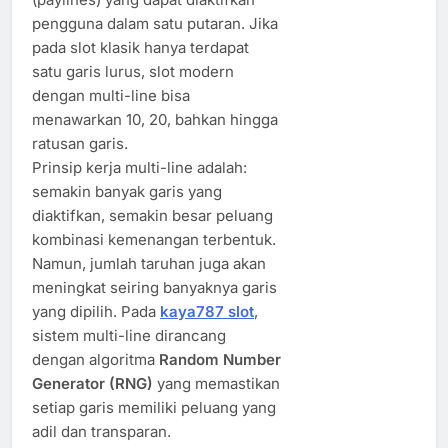
pengguna dalam satu putaran. Jika
pada slot klasik hanya terdapat
satu garis lurus, slot modern
dengan multi-line bisa
menawarkan 10, 20, bahkan hingga
ratusan garis.
Prinsip kerja multi-line adalah:
semakin banyak garis yang
diaktifkan, semakin besar peluang
kombinasi kemenangan terbentuk.
Namun, jumlah taruhan juga akan
meningkat seiring banyaknya garis
yang dipilih. Pada
kaya787 slot
,
sistem multi-line dirancang
dengan algoritma
Random Number
Generator (RNG)
yang memastikan
setiap garis memiliki peluang yang
adil dan transparan.