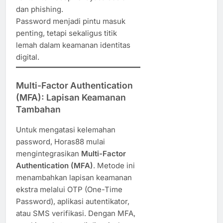
dan phishing.
Password menjadi pintu masuk
penting, tetapi sekaligus titik
lemah dalam keamanan identitas
digital.
Multi-Factor Authentication
(MFA): Lapisan Keamanan
Tambahan
Untuk mengatasi kelemahan
password, Horas88 mulai
mengintegrasikan
Multi-Factor
Authentication (MFA)
. Metode ini
menambahkan lapisan keamanan
ekstra melalui OTP (One-Time
Password), aplikasi autentikator,
atau SMS verifikasi. Dengan MFA,