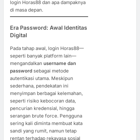
login Horas88 dan apa dampaknya
di masa depan.
Era Password: Awal Identitas
Digital
Pada tahap awal, login Horas88—
seperti banyak platform lain—
mengandalkan
username dan
password
sebagai metode
autentikasi utama. Meskipun
sederhana, pendekatan ini
menyimpan berbagai kelemahan,
seperti risiko kebocoran data,
pencurian kredensial, hingga
serangan brute force. Pengguna
sering kali diminta membuat kata
sandi yang rumit, namun tetap
rentan terhadap rekayasa sosial