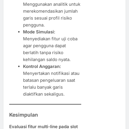
Menggunakan analitik untuk
merekomendasikan jumlah
garis sesuai profil risiko
pengguna.
Mode Simulasi:
Menyediakan fitur uji coba
agar pengguna dapat
berlatih tanpa risiko
kehilangan saldo nyata.
Kontrol Anggaran:
Menyertakan notifikasi atau
batasan pengeluaran saat
terlalu banyak garis
diaktifkan sekaligus.
Kesimpulan
Evaluasi fitur multi-line pada slot