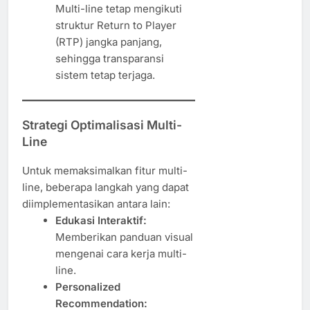
Multi-line tetap mengikuti
struktur Return to Player
(RTP) jangka panjang,
sehingga transparansi
sistem tetap terjaga.
Strategi Optimalisasi Multi-
Line
Untuk memaksimalkan fitur multi-
line, beberapa langkah yang dapat
diimplementasikan antara lain:
Edukasi Interaktif:
Memberikan panduan visual
mengenai cara kerja multi-
line.
Personalized
Recommendation: