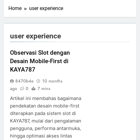
Home
user experience
user experience
Observasi Slot dengan
Desain Mobile-First di
KAYA787
8470b4e
10 months
ago
0
7 mins
Artikel ini membahas bagaimana
pendekatan desain mobile-first
diterapkan pada sistem slot di
KAYA787, mulai dari pengalaman
pengguna, performa antarmuka,
hingga optimasi akses lintas