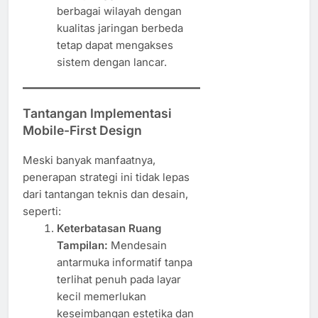
berbagai wilayah dengan
kualitas jaringan berbeda
tetap dapat mengakses
sistem dengan lancar.
Tantangan Implementasi
Mobile-First Design
Meski banyak manfaatnya,
penerapan strategi ini tidak lepas
dari tantangan teknis dan desain,
seperti:
Keterbatasan Ruang
Tampilan:
Mendesain
antarmuka informatif tanpa
terlihat penuh pada layar
kecil memerlukan
keseimbangan estetika dan