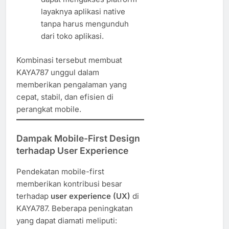
layaknya aplikasi native
tanpa harus mengunduh
dari toko aplikasi.
Kombinasi tersebut membuat
KAYA787 unggul dalam
memberikan pengalaman yang
cepat, stabil, dan efisien di
perangkat mobile.
Dampak Mobile-First Design
terhadap User Experience
Pendekatan mobile-first
memberikan kontribusi besar
terhadap
user experience (UX)
di
KAYA787. Beberapa peningkatan
yang dapat diamati meliputi: