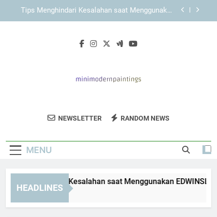
Skip
KAYA787 Alternatif dengan Akses Cepat untuk
to
Berbagai Kondisi Jaringan
content
KAYA787 Alternatif dengan Desain Responsif
untuk Mobile dan Desktop
Tips Menghindari Kesalahan saat Menggunakan
EDWINSLOT Link Alternatif
Tips Menghindari Kesalahan saat Menggunakan
LEBAH4D Link Alternatif
KAYA787 Alternatif dengan Akses Cepat untuk
Berbagai Kondisi Jaringan
Mini Modern
Temukan Seni Lukisan Modern Yang Unik Di
KAYA787 Alternatif dengan Desain Responsif
NEWSLETTER
RANDOM NEWS
Paintings
untuk Mobile dan Desktop
Mini Modern Paintings.
MENU
ps Menghindari Kesalahan saat Menggunakan EDWINSLOT Link 
HEADLINES
eeks Ago