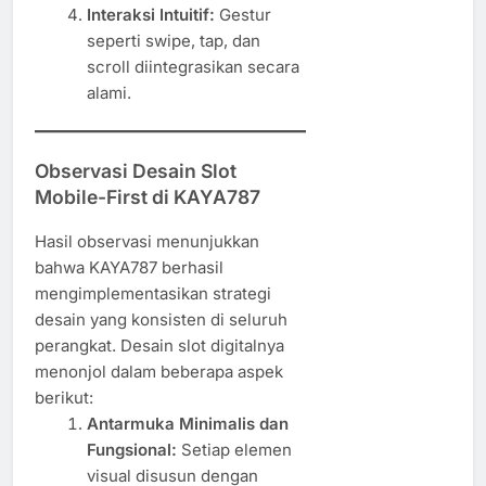
Interaksi Intuitif:
Gestur
seperti swipe, tap, dan
scroll diintegrasikan secara
alami.
Observasi Desain Slot
Mobile-First di KAYA787
Hasil observasi menunjukkan
bahwa KAYA787 berhasil
mengimplementasikan strategi
desain yang konsisten di seluruh
perangkat. Desain slot digitalnya
menonjol dalam beberapa aspek
berikut:
Antarmuka Minimalis dan
Fungsional:
Setiap elemen
visual disusun dengan