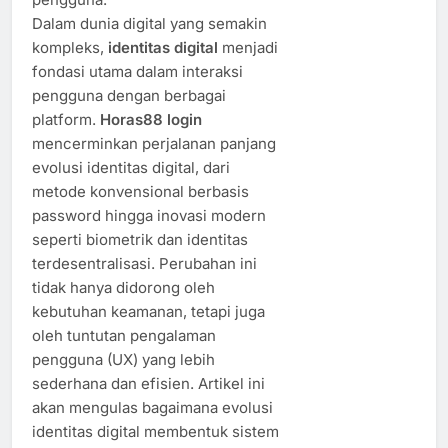
Dalam dunia digital yang semakin
kompleks,
identitas digital
menjadi
fondasi utama dalam interaksi
pengguna dengan berbagai
platform.
Horas88 login
mencerminkan perjalanan panjang
evolusi identitas digital, dari
metode konvensional berbasis
password hingga inovasi modern
seperti biometrik dan identitas
terdesentralisasi. Perubahan ini
tidak hanya didorong oleh
kebutuhan keamanan, tetapi juga
oleh tuntutan pengalaman
pengguna (UX) yang lebih
sederhana dan efisien. Artikel ini
akan mengulas bagaimana evolusi
identitas digital membentuk sistem