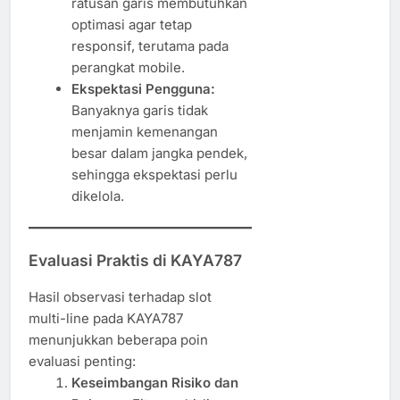
ratusan garis membutuhkan
optimasi agar tetap
responsif, terutama pada
perangkat mobile.
Ekspektasi Pengguna:
Banyaknya garis tidak
menjamin kemenangan
besar dalam jangka pendek,
sehingga ekspektasi perlu
dikelola.
Evaluasi Praktis di KAYA787
Hasil observasi terhadap slot
multi-line pada KAYA787
menunjukkan beberapa poin
evaluasi penting:
Keseimbangan Risiko dan