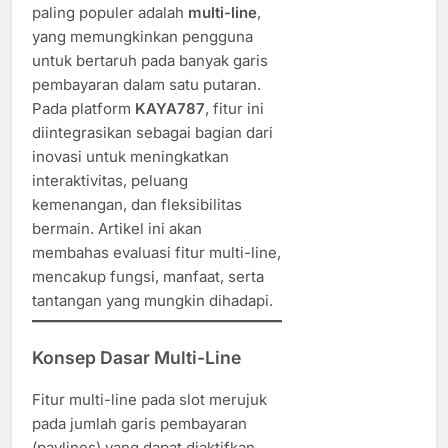
paling populer adalah
multi-line
,
yang memungkinkan pengguna
untuk bertaruh pada banyak garis
pembayaran dalam satu putaran.
Pada platform
KAYA787
, fitur ini
diintegrasikan sebagai bagian dari
inovasi untuk meningkatkan
interaktivitas, peluang
kemenangan, dan fleksibilitas
bermain. Artikel ini akan
membahas evaluasi fitur multi-line,
mencakup fungsi, manfaat, serta
tantangan yang mungkin dihadapi.
Konsep Dasar Multi-Line
Fitur multi-line pada slot merujuk
pada jumlah garis pembayaran
(paylines) yang dapat diaktifkan