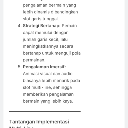
pengalaman bermain yang
lebih dinamis dibandingkan
slot garis tunggal.
Strategi Bertahap:
Pemain
dapat memulai dengan
jumlah garis kecil, lalu
meningkatkannya secara
bertahap untuk menguji pola
permainan.
Pengalaman Imersif:
Animasi visual dan audio
biasanya lebih menarik pada
slot multi-line, sehingga
memberikan pengalaman
bermain yang lebih kaya.
Tantangan Implementasi