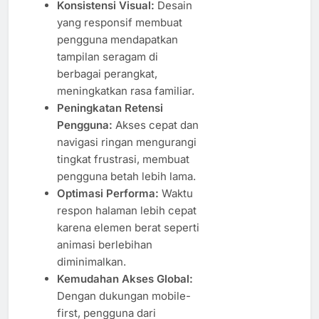
Konsistensi Visual:
Desain
yang responsif membuat
pengguna mendapatkan
tampilan seragam di
berbagai perangkat,
meningkatkan rasa familiar.
Peningkatan Retensi
Pengguna:
Akses cepat dan
navigasi ringan mengurangi
tingkat frustrasi, membuat
pengguna betah lebih lama.
Optimasi Performa:
Waktu
respon halaman lebih cepat
karena elemen berat seperti
animasi berlebihan
diminimalkan.
Kemudahan Akses Global:
Dengan dukungan mobile-
first, pengguna dari