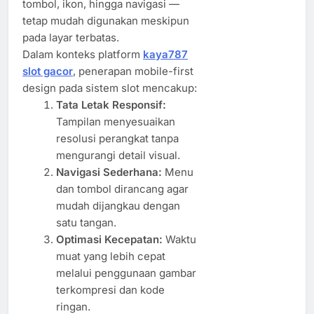
tombol, ikon, hingga navigasi —
tetap mudah digunakan meskipun
pada layar terbatas.
Dalam konteks platform
kaya787
slot gacor
, penerapan mobile-first
design pada sistem slot mencakup:
Tata Letak Responsif:
Tampilan menyesuaikan
resolusi perangkat tanpa
mengurangi detail visual.
Navigasi Sederhana:
Menu
dan tombol dirancang agar
mudah dijangkau dengan
satu tangan.
Optimasi Kecepatan:
Waktu
muat yang lebih cepat
melalui penggunaan gambar
terkompresi dan kode
ringan.