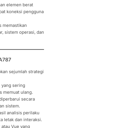
n elemen berat
bat koneksi pengguna
 memastikan
, sistem operasi, dan
YA787
kan sejumlah strategi
yang sering
us memuat ulang.
iperbarui secara
n sistem.
l analisis perilaku
 letak dan interaksi.
 atau Vue yang