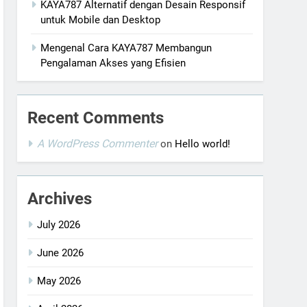
KAYA787 Alternatif dengan Desain Responsif
untuk Mobile dan Desktop
Mengenal Cara KAYA787 Membangun
Pengalaman Akses yang Efisien
Recent Comments
A WordPress Commenter
on
Hello world!
Archives
July 2026
June 2026
May 2026