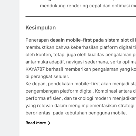
mendukung rendering cepat dan optimasi m
Kesimpulan
Penerapan
desain mobile-first pada sistem slot d
membuktikan bahwa keberhasilan platform digital t
oleh konten, tetapi juga oleh kualitas pengalaman
antarmuka adaptif, navigasi sederhana, serta optim
KAYA787 berhasil memberikan pengalaman yang ko
di perangkat seluler.
Ke depan, pendekatan mobile-first akan menjadi s
pengembangan platform digital. Kombinasi antara des
performa efisien, dan teknologi modern menjadik
yang relevan dalam mengimplementasikan strategi
berorientasi pada kebutuhan pengguna mobile.
Read More