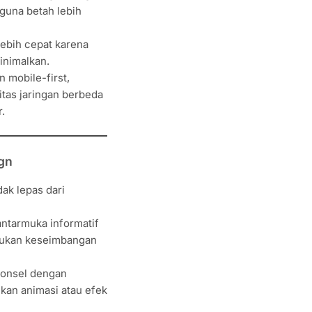
guna betah lebih
ebih cepat karena
inimalkan.
mobile-first,
itas jaringan berbeda
.
gn
dak lepas dari
ntarmuka informatif
rlukan keseimbangan
onsel dengan
kan animasi atau efek