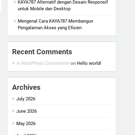
KAYA787 Alternatif dengan Desain Responsif
untuk Mobile dan Desktop
Mengenal Cara KAYA787 Membangun
Pengalaman Akses yang Efisien
Recent Comments
A WordPress Commenter
on
Hello world!
Archives
July 2026
June 2026
May 2026