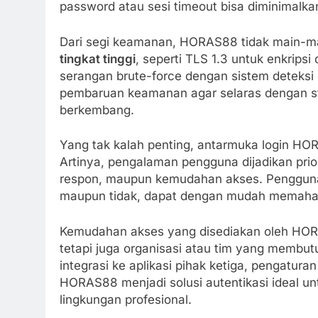
password atau sesi timeout bisa diminimalka
Dari segi keamanan, HORAS88 tidak main-ma
tingkat tinggi
, seperti TLS 1.3 untuk enkripsi
serangan brute-force dengan sistem deteksi
pembaruan keamanan agar selaras dengan sta
berkembang.
Yang tak kalah penting, antarmuka login H
Artinya, pengalaman pengguna dijadikan prio
respon, maupun kemudahan akses. Pengguna 
maupun tidak, dapat dengan mudah memaham
Kemudahan akses yang disediakan oleh HO
tetapi juga organisasi atau tim yang membu
integrasi ke aplikasi pihak ketiga, pengatura
HORAS88 menjadi solusi autentikasi ideal un
lingkungan profesional.