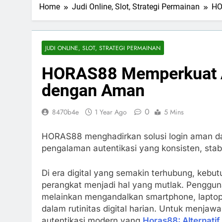
Home
Judi Online, Slot, Strategi Permainan
HO
JUDI ONLINE, SLOT, STRATEGI PERMAINAN
HORAS88 Memperkuat A
dengan Aman
0
8470b4e
1 Year Ago
5 Mins
HORAS88 menghadirkan solusi login aman da
pengalaman autentikasi yang konsisten, sta
Di era digital yang semakin terhubung, kebut
perangkat menjadi hal yang mutlak. Pengguna 
melainkan mengandalkan smartphone, laptop, 
dalam rutinitas digital harian. Untuk menj
autentikasi modern yang
Horas88: Alternati