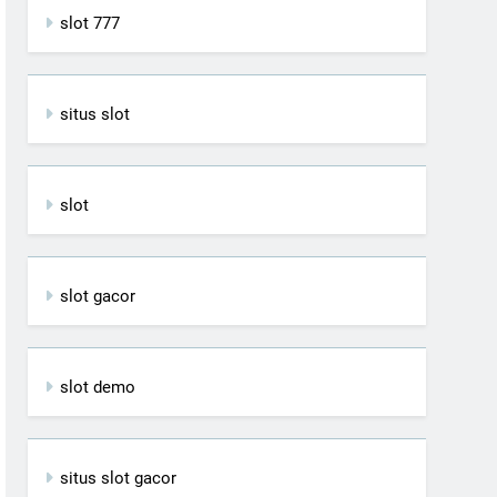
slot 777
situs slot
slot
slot gacor
slot demo
situs slot gacor