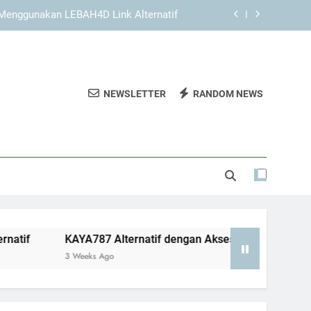
 Menggunakan LEBAH4D Link Alternatif
Cepat untuk Berbagai Kondisi Jaringan
n Responsif untuk Mobile dan Desktop
NEWSLETTER
RANDOM NEWS
enggunakan EDWINSLOT Link Alternatif
 Menggunakan LEBAH4D Link Alternatif
Cepat untuk Berbagai Kondisi Jaringan
n Responsif untuk Mobile dan Desktop
KAYA787 Alternatif dengan Akses Cepat untuk Berbagai Kond
3 Weeks Ago