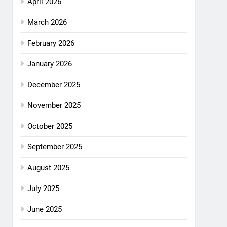
April 2026
March 2026
February 2026
January 2026
December 2025
November 2025
October 2025
September 2025
August 2025
July 2025
June 2025