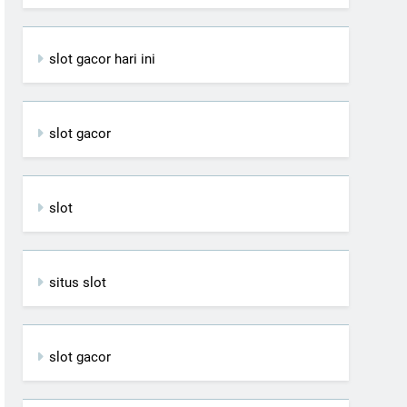
slot gacor hari ini
slot gacor
slot
situs slot
slot gacor