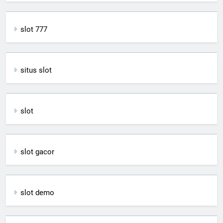
slot 777
situs slot
slot
slot gacor
slot demo