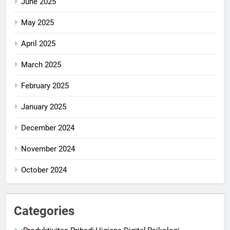
June 2025
May 2025
April 2025
March 2025
February 2025
January 2025
December 2024
November 2024
October 2024
Categories