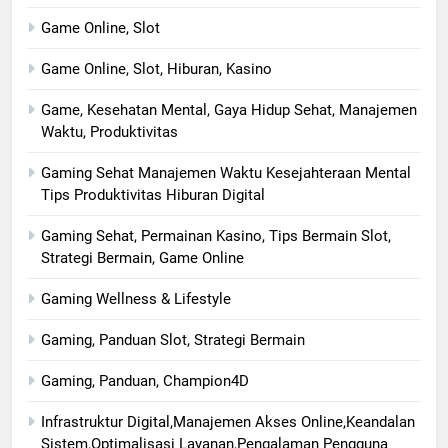
Game Online, Slot
Game Online, Slot, Hiburan, Kasino
Game, Kesehatan Mental, Gaya Hidup Sehat, Manajemen
Waktu, Produktivitas
Gaming Sehat Manajemen Waktu Kesejahteraan Mental
Tips Produktivitas Hiburan Digital
Gaming Sehat, Permainan Kasino, Tips Bermain Slot,
Strategi Bermain, Game Online
Gaming Wellness & Lifestyle
Gaming, Panduan Slot, Strategi Bermain
Gaming, Panduan, Champion4D
Infrastruktur Digital,Manajemen Akses Online,Keandalan
Sistem,Optimalisasi Layanan,Pengalaman Pengguna