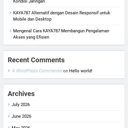
Kondisi Jaringan
KAYA787 Alternatif dengan Desain Responsif untuk
Mobile dan Desktop
Mengenal Cara KAYA787 Membangun Pengalaman
Akses yang Efisien
Recent Comments
A WordPress Commenter
on
Hello world!
Archives
July 2026
June 2026