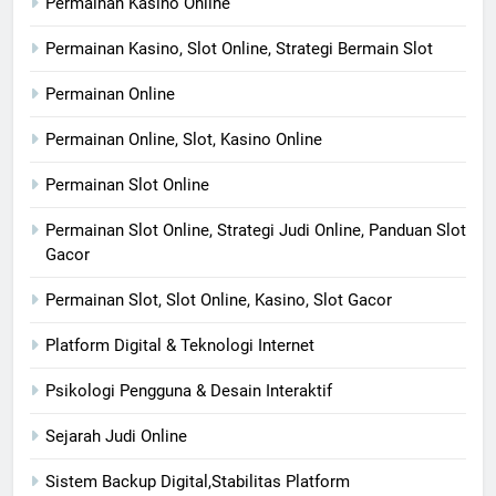
Permainan Kasino Online
Permainan Kasino, Slot Online, Strategi Bermain Slot
Permainan Online
Permainan Online, Slot, Kasino Online
Permainan Slot Online
Permainan Slot Online, Strategi Judi Online, Panduan Slot
Gacor
Permainan Slot, Slot Online, Kasino, Slot Gacor
Platform Digital & Teknologi Internet
Psikologi Pengguna & Desain Interaktif
Sejarah Judi Online
Sistem Backup Digital,Stabilitas Platform