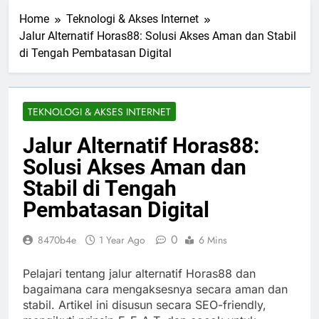
Home
Teknologi & Akses Internet
Jalur Alternatif Horas88: Solusi Akses Aman dan Stabil
di Tengah Pembatasan Digital
TEKNOLOGI & AKSES INTERNET
Jalur Alternatif Horas88:
Solusi Akses Aman dan
Stabil di Tengah
Pembatasan Digital
0
8470b4e
1 Year Ago
6 Mins
Pelajari tentang jalur alternatif Horas88 dan
bagaimana cara mengaksesnya secara aman dan
stabil. Artikel ini disusun secara SEO-friendly,