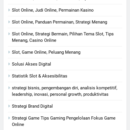
Slot Online, Judi Online, Permainan Kasino
Slot Online, Panduan Permainan, Strategi Menang
Slot Online, Strategi Bermain, Pilihan Tema Slot, Tips
Menang, Casino Online
Slot, Game Online, Peluang Menang
Solusi Akses Digital
Statistik Slot & Aksesibilitas
strategi bisnis, pengembangan diri, analisis kompetitif,
leadership, inovasi, personal growth, produktivitas
Strategi Brand Digital
Strategi Game Tips Gaming Pengelolaan Fokus Game
Online