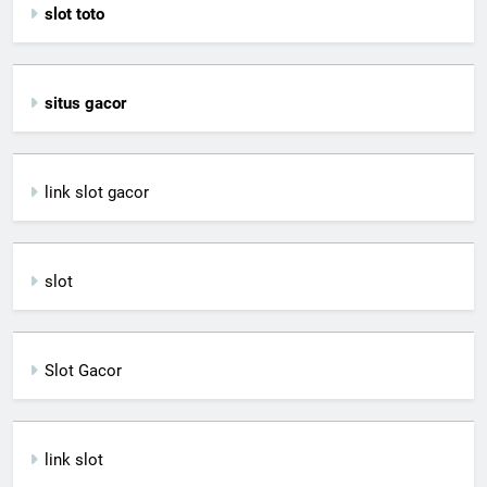
slot toto
situs gacor
link slot gacor
slot
Slot Gacor
link slot