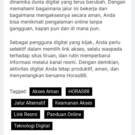
dinamika dunia digital yang terus berubah. Dengan
memahami bagaimana jalur ini bekerja dan
bagaimana mengaksesnya secara aman, Anda
bisa menikmati pengalaman online tanpa
gangguan, kapan pun dan di mana pun.
Sebagai pengguna digital yang bijak, Anda perlu
selektif dalam memilih link akses, selalu waspada
terhadap situs tiruan, dan rutin memperbarui
informasi melalui kanal resmi. Dengan demikian,
aktivitas digital Anda tetap produktif, aman, dan
menyenangkan bersama Horas88.
Tagged:
Akses Aman
HORAS88
Jalur Alternatif
Keamanan Akses
Link Resmi
Panduan Online
Teknologi Digital