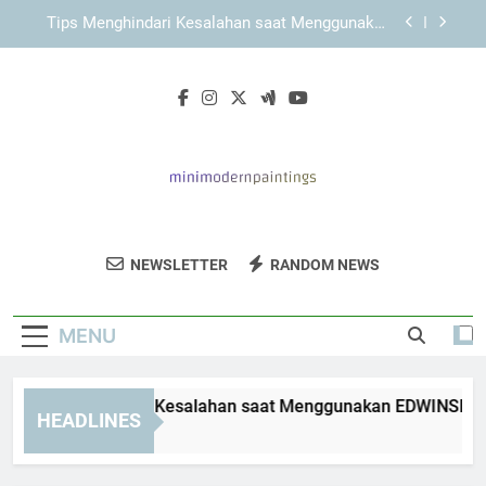
Skip
KAYA787 Alternatif dengan Akses Cepat untuk
to
Berbagai Kondisi Jaringan
content
KAYA787 Alternatif dengan Desain Responsif
untuk Mobile dan Desktop
Tips Menghindari Kesalahan saat Menggunakan
EDWINSLOT Link Alternatif
Tips Menghindari Kesalahan saat Menggunakan
LEBAH4D Link Alternatif
KAYA787 Alternatif dengan Akses Cepat untuk
Berbagai Kondisi Jaringan
Mini Modern
Temukan Seni Lukisan Modern Yang Unik Di
KAYA787 Alternatif dengan Desain Responsif
NEWSLETTER
RANDOM NEWS
Paintings
untuk Mobile dan Desktop
Mini Modern Paintings.
MENU
ps Menghindari Kesalahan saat Menggunakan EDWINSLOT Link
HEADLINES
Weeks Ago