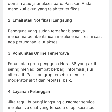
domain atau jalur akses baru. Pastikan Anda
mengikuti akun yang telah terverifikasi.
2.
Email atau Notifikasi Langsung
Pengguna yang sudah terdaftar biasanya
menerima pemberitahuan melalui email resmi saat
ada perubahan jalur akses.
3.
Komunitas Online Terpercaya
Forum atau grup pengguna Horas88 yang aktif
sering menjadi tempat berbagi informasi jalur
alternatif. Pastikan grup tersebut memiliki
moderator aktif dan reputasi baik.
4.
Layanan Pelanggan
Jika ragu, hubungi langsung customer service
melalui live chat yang tersedia di aplikasi atau