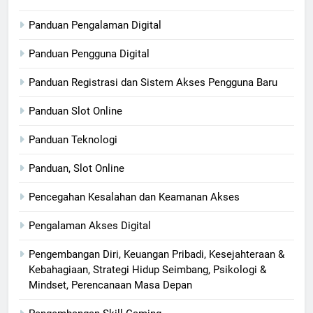
Panduan Pengalaman Digital
Panduan Pengguna Digital
Panduan Registrasi dan Sistem Akses Pengguna Baru
Panduan Slot Online
Panduan Teknologi
Panduan, Slot Online
Pencegahan Kesalahan dan Keamanan Akses
Pengalaman Akses Digital
Pengembangan Diri, Keuangan Pribadi, Kesejahteraan &
Kebahagiaan, Strategi Hidup Seimbang, Psikologi &
Mindset, Perencanaan Masa Depan