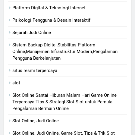
Platform Digital & Teknologi Internet
Psikologi Pengguna & Desain Interaktif
Sejarah Judi Online
Sistem Backup Digital,Stabilitas Platform
Online,Manajemen Infrastruktur Modern,Pengalaman
Pengguna Berkelanjutan
situs resmi terpercaya
slot
Slot Online Santai Hiburan Malam Hari Game Online
Terpercaya Tips & Strategi Slot Slot untuk Pemula
Pengalaman Bermain Online
Slot Online, Judi Online
Slot Online, Judi Online, Game Slot, Tips & Trik Slot