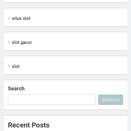
situs slot
slot gacor
slot
Search
SEARCH
Recent Posts