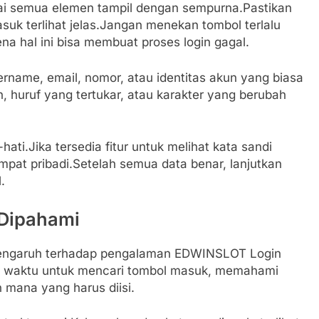
pai semua elemen tampil dengan sempurna.Pastikan
suk terlihat jelas.Jangan menekan tombol terlalu
na hal ini bisa membuat proses login gagal.
ername, email, nomor, atau identitas akun yang biasa
, huruf yang tertukar, atau karakter yang berubah
hati.Jika tersedia fitur untuk melihat kata sandi
pat pribadi.Setelah semua data benar, lanjutkan
.
Dipahami
pengaruh terhadap pengalaman EDWINSLOT Login
g waktu untuk mencari tombol masuk, memahami
 mana yang harus diisi.