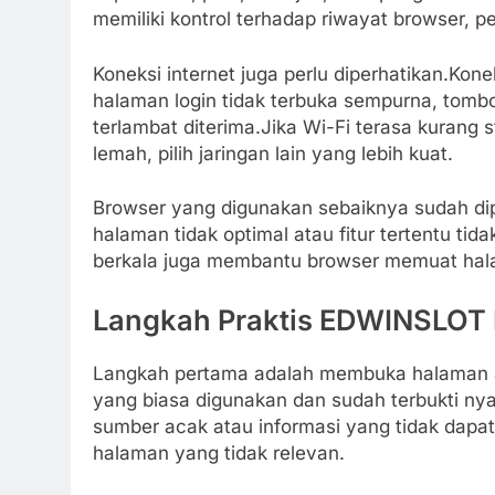
memiliki kontrol terhadap riwayat browser, p
Koneksi internet juga perlu diperhatikan.Ko
halaman login tidak terbuka sempurna, tombo
terlambat diterima.Jika Wi-Fi terasa kurang s
lemah, pilih jaringan lain yang lebih kuat.
Browser yang digunakan sebaiknya sudah di
halaman tidak optimal atau fitur tertentu t
berkala juga membantu browser memuat hala
Langkah Praktis EDWINSLOT 
Langkah pertama adalah membuka halaman ak
yang biasa digunakan dan sudah terbukti ny
sumber acak atau informasi yang tidak dapat
halaman yang tidak relevan.