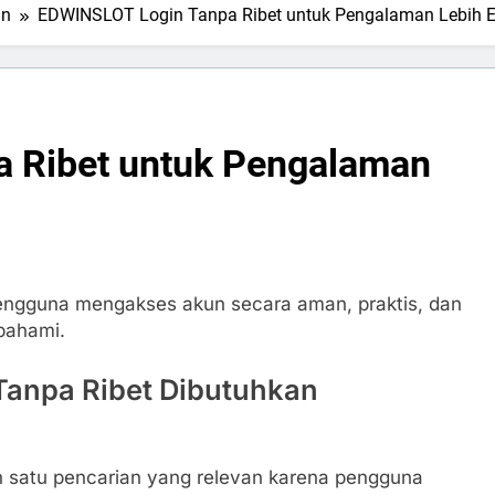
un
EDWINSLOT Login Tanpa Ribet untuk Pengalaman Lebih Ef
 Ribet untuk Pengalaman
gguna mengakses akun secara aman, praktis, dan
pahami.
anpa Ribet Dibutuhkan
 satu pencarian yang relevan karena pengguna