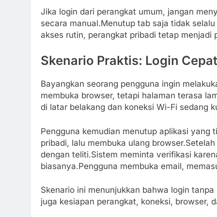
Jika login dari perangkat umum, jangan meny
secara manual.Menutup tab saja tidak selalu 
akses rutin, perangkat pribadi tetap menjadi 
Skenario Praktis: Login Cepat
Bayangkan seorang pengguna ingin melakuka
membuka browser, tetapi halaman terasa lamb
di latar belakang dan koneksi Wi-Fi sedang ku
Pengguna kemudian menutup aplikasi yang ti
pribadi, lalu membuka ulang browser.Setela
dengan teliti.Sistem meminta verifikasi kare
biasanya.Pengguna membuka email, memasukk
Skenario ini menunjukkan bahwa login tanpa 
juga kesiapan perangkat, koneksi, browser, d