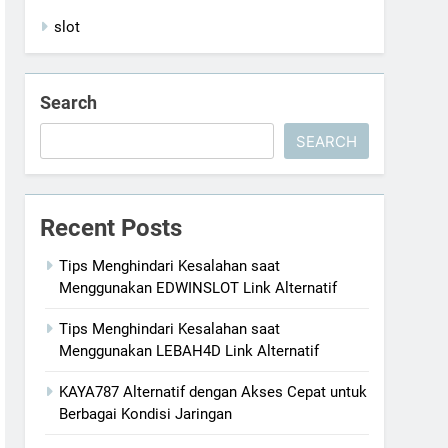
slot
Search
SEARCH
Recent Posts
Tips Menghindari Kesalahan saat
Menggunakan EDWINSLOT Link Alternatif
Tips Menghindari Kesalahan saat
Menggunakan LEBAH4D Link Alternatif
KAYA787 Alternatif dengan Akses Cepat untuk
Berbagai Kondisi Jaringan