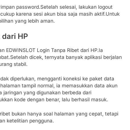
impan password.Setelah selesai, lakukan logout
cukup karena sesi akun bisa saja masih aktif.Untuk
pilihan yang lebih aman.
 dari HP
n EDWINSLOT Login Tanpa Ribet dari HP.Ia
at.Setelah dicek, ternyata banyak aplikasi berjalan
rang stabil.
dak diperlukan, mengganti koneksi ke paket data
h halaman tampil normal, ia memasukkan data akun
na jaringan yang digunakan berbeda dari
an kode dengan benar, lalu berhasil masuk.
ribet bukan hanya soal halaman yang cepat, tetapi
an ketelitian pengguna.