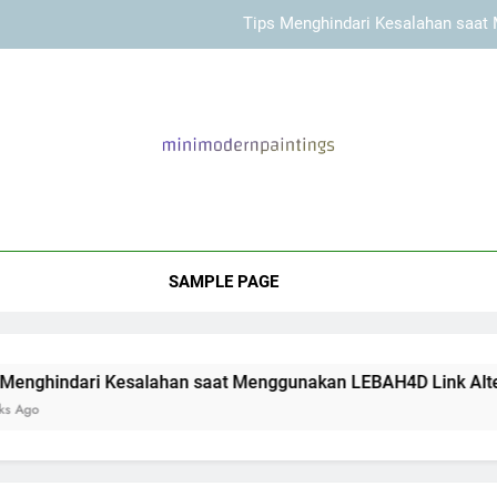
Tips Menghindari Kesalahan saat
KAYA787 Alternatif dengan Akses 
KAYA787 Alternatif dengan Desai
Tips Menghindari Kesalahan saat M
i Modern Paintings
Tips Menghindari Kesalahan saat
eni Lukisan Modern Yang Unik Di Mini Modern Paintings.
KAYA787 Alternatif dengan Akses 
SAMPLE PAGE
KAYA787 Alternatif dengan Desai
 Kesalahan saat Menggunakan LEBAH4D Link Alternatif