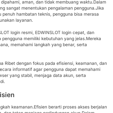
t dipahami, aman, dan tidak membuang waktu.Dalam
l yang sangat menentukan pengalaman pengguna.Jika
au penuh hambatan teknis, pengguna bisa merasa
unakan layanan.
LOT login resmi, EDWINSLOT login cepat, dan
pengguna memiliki kebutuhan yang jelas.Mereka
rhana, memahami langkah yang benar, serta
 Ribet dengan fokus pada efisiensi, keamanan, dan
cara informatif agar pengguna dapat memahami
ser yang stabil, menjaga data akun, serta
di.
isien
ngkah keamanan.Efisien berarti proses akses berjalan