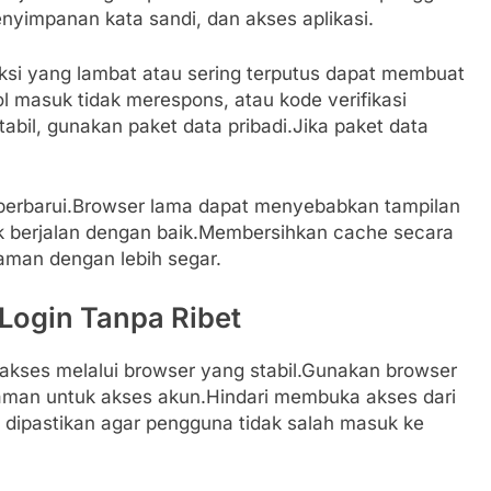
enyimpanan kata sandi, dan akses aplikasi.
neksi yang lambat atau sering terputus dapat membuat
l masuk tidak merespons, atau kode verifikasi
tabil, gunakan paket data pribadi.Jika paket data
perbarui.Browser lama dapat menyebabkan tampilan
idak berjalan dengan baik.Membersihkan cache secara
man dengan lebih segar.
Login Tanpa Ribet
ses melalui browser yang stabil.Gunakan browser
aman untuk akses akun.Hindari membuka akses dari
 dipastikan agar pengguna tidak salah masuk ke