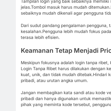
Tampilan login yang baik sebaiknya memiliki s
jelas.Tombol masuk harus mudah ditemukan.Fi
sebaiknya mudah dikenali agar pengguna tid
Dari sudut pandang pengalaman pengguna, 
kesalahan.Pengguna lebih mudah fokus pada 
terasa lebih efisien.
Keamanan Tetap Menjadi Prio
Meskipun fokusnya adalah login tanpa ribet
Login Tanpa Ribet harus dilakukan dengan k
kuat, unik, dan tidak mudah ditebak.Hindari 
pribadi, atau urutan angka umum.
Jangan membagikan kata sandi atau kode veri
pribadi dan hanya digunakan untuk memastik
pihak yang meminta kode tersebut, pengguna 