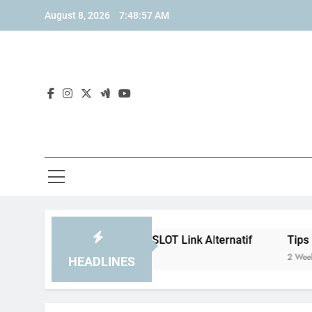
Skip
August 8, 2026
7:48:58 AM
to
content
Min
Temukan S
nggunakan EDWINSLOT Link Alternatif
Tips Menghindari
2 Weeks Ago
HEADLINES