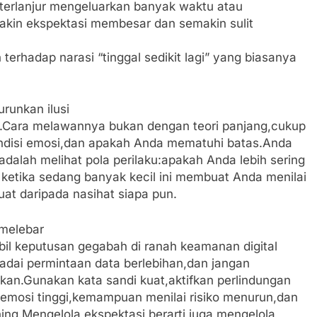
 terlanjur mengeluarkan banyak waktu atau
kin ekspektasi membesar dan semakin sulit
terhadap narasi “tinggal sedikit lagi” yang biasanya
runkan ilusi
f.Cara melawannya bukan dengan teori panjang,cukup
kondisi emosi,dan apakah Anda mematuhi batas.Anda
adalah melihat pola perilaku:apakah Anda lebih sering
 ketika sedang banyak kecil ini membuat Anda menilai
 kuat daripada nasihat siapa pun.
 melebar
il keputusan gegabah di ranah keamanan digital
spadai permintaan data berlebihan,dan jangan
kan.Gunakan kata sandi kuat,aktifkan perlindungan
 emosi tinggi,kemampuan menilai risiko menurun,dan
ng.Mengelola ekspektasi berarti juga mengelola