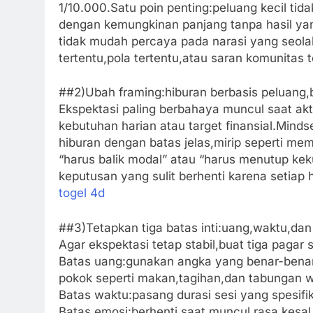
1/10.000.Satu poin penting:peluang kecil tidak
dengan kemungkinan panjang tanpa hasil ya
tidak mudah percaya pada narasi yang seolah
tertentu,pola tertentu,atau saran komunitas t
##2)Ubah framing:hiburan berbasis peluang
Ekspektasi paling berbahaya muncul saat akt
kebutuhan harian atau target finansial.Mind
hiburan dengan batas jelas,mirip seperti me
“harus balik modal” atau “harus menutup ke
keputusan yang sulit berhenti karena setiap 
togel 4d
##3)Tetapkan tiga batas inti:uang,waktu,da
Agar ekspektasi tetap stabil,buat tiga pagar 
Batas uang:gunakan angka yang benar-bena
pokok seperti makan,tagihan,dan tabungan w
Batas waktu:pasang durasi sesi yang spesifik
Batas emosi:berhenti saat muncul rasa kesal