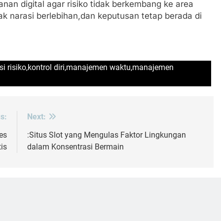
an digital agar risiko tidak berkembang ke area
ak narasi berlebihan,dan keputusan tetap berada di
asi risiko,kontrol diri,manajemen waktu,manajemen
s:
Next:
es
:Situs Slot yang Mengulas Faktor Lingkungan
is
dalam Konsentrasi Bermain