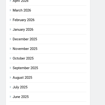
April 2026
March 2026
February 2026
January 2026
December 2025
November 2025
October 2025
September 2025
August 2025
July 2025
June 2025