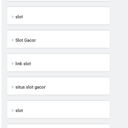
slot
Slot Gacor
link slot
situs slot gacor
slot