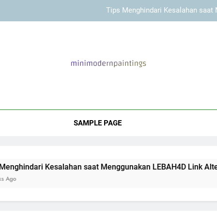
Tips Menghindari Kesalahan saat
KAYA787 Alternatif dengan Akses 
KAYA787 Alternatif dengan Desai
Tips Menghindari Kesalahan saat M
i Modern Paintings
Tips Menghindari Kesalahan saat
eni Lukisan Modern Yang Unik Di Mini Modern Paintings.
KAYA787 Alternatif dengan Akses 
SAMPLE PAGE
KAYA787 Alternatif dengan Desai
 Kesalahan saat Menggunakan LEBAH4D Link Alternatif