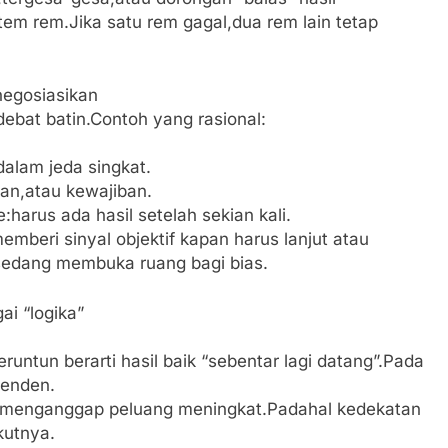
stem rem.Jika satu rem gagal,dua rem lain tetap
negosiasikan
ebat batin.Contoh yang rasional:
dalam jeda singkat.
an,atau kewajiban.
:harus ada hasil setelah sekian kali.
emberi sinyal objektif kapan harus lanjut atau
sedang membuka ruang bagi bias.
i “logika”
runtun berarti hasil baik “sebentar lagi datang”.Pada
penden.
lu menganggap peluang meningkat.Padahal kedekatan
kutnya.