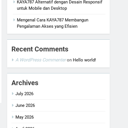
KAYA787 Alternatif dengan Desain Responsif
untuk Mobile dan Desktop
Mengenal Cara KAYA787 Membangun
Pengalaman Akses yang Efisien
Recent Comments
A WordPress Commenter
on
Hello world!
Archives
July 2026
June 2026
May 2026