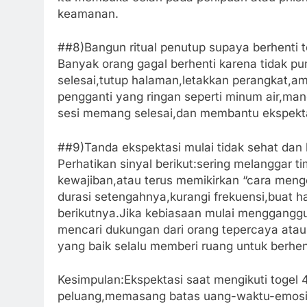
keamanan.
##8)Bangun ritual penutup supaya berhenti 
Banyak orang gagal berhenti karena tidak pun
selesai,tutup halaman,letakkan perangkat,am
pengganti yang ringan seperti minum air,mand
sesi memang selesai,dan membantu ekspektas
##9)Tanda ekspektasi mulai tidak sehat dan
Perhatikan sinyal berikut:sering melanggar t
kewajiban,atau terus memikirkan “cara meng
durasi setengahnya,kurangi frekuensi,buat h
berikutnya.Jika kebiasaan mulai mengganggu
mencari dukungan dari orang tepercaya atau
yang baik selalu memberi ruang untuk berhenti
Kesimpulan:Ekspektasi saat mengikuti togel 4
peluang,memasang batas uang-waktu-emosi,