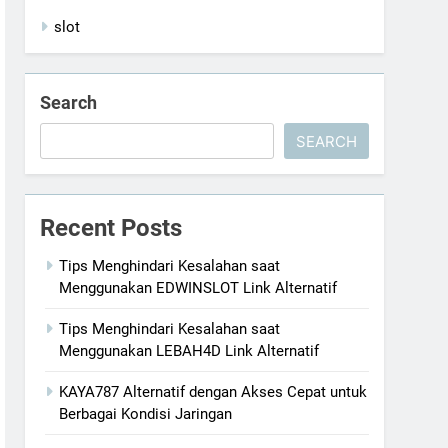
slot
Search
SEARCH
Recent Posts
Tips Menghindari Kesalahan saat
Menggunakan EDWINSLOT Link Alternatif
Tips Menghindari Kesalahan saat
Menggunakan LEBAH4D Link Alternatif
KAYA787 Alternatif dengan Akses Cepat untuk
Berbagai Kondisi Jaringan