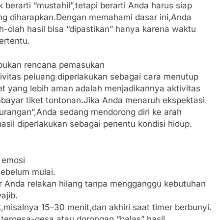
 berarti “mustahil”,tetapi berarti Anda harus siap
ng diharapkan.Dengan memahami dasar ini,Anda
-olah hasil bisa “dipastikan” hanya karena waktu
ertentu.
,bukan rencana pemasukan
ivitas peluang diperlakukan sebagai cara menutup
set yang lebih aman adalah menjadikannya aktivitas
mbayar tiket tontonan.Jika Anda menaruh ekspektasi
kurangan”,Anda sedang mendorong diri ke arah
hasil diperlakukan sebagai penentu kondisi hidup.
n emosi
sebelum mulai.
r Anda relakan hilang tanpa mengganggu kebutuhan
ajib.
,misalnya 15–30 menit,dan akhiri saat timer berbunyi.
,tergesa-gesa,atau dorongan “balas” hasil