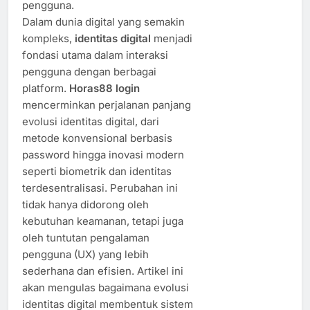
pengguna.
Dalam dunia digital yang semakin
kompleks,
identitas digital
menjadi
fondasi utama dalam interaksi
pengguna dengan berbagai
platform.
Horas88 login
mencerminkan perjalanan panjang
evolusi identitas digital, dari
metode konvensional berbasis
password hingga inovasi modern
seperti biometrik dan identitas
terdesentralisasi. Perubahan ini
tidak hanya didorong oleh
kebutuhan keamanan, tetapi juga
oleh tuntutan pengalaman
pengguna (UX) yang lebih
sederhana dan efisien. Artikel ini
akan mengulas bagaimana evolusi
identitas digital membentuk sistem