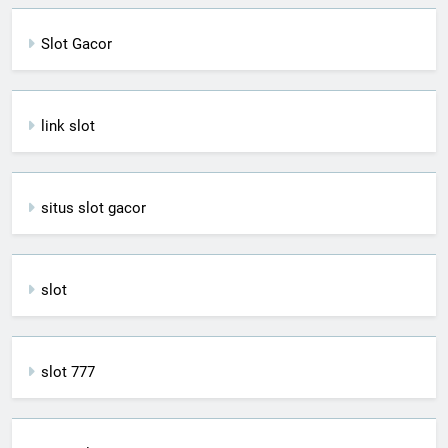
Slot Gacor
link slot
situs slot gacor
slot
slot 777