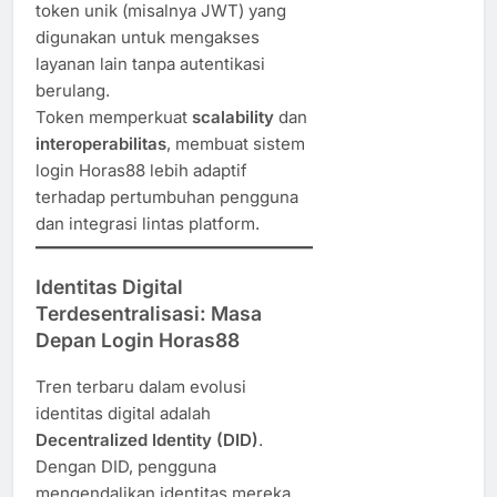
token unik (misalnya JWT) yang
digunakan untuk mengakses
layanan lain tanpa autentikasi
berulang.
Token memperkuat
scalability
dan
interoperabilitas
, membuat sistem
login Horas88 lebih adaptif
terhadap pertumbuhan pengguna
dan integrasi lintas platform.
Identitas Digital
Terdesentralisasi: Masa
Depan Login Horas88
Tren terbaru dalam evolusi
identitas digital adalah
Decentralized Identity (DID)
.
Dengan DID, pengguna
mengendalikan identitas mereka