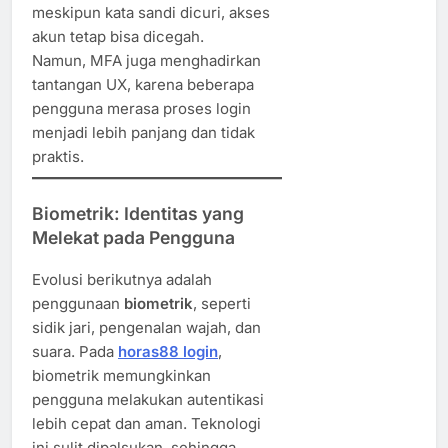
meskipun kata sandi dicuri, akses
akun tetap bisa dicegah.
Namun, MFA juga menghadirkan
tantangan UX, karena beberapa
pengguna merasa proses login
menjadi lebih panjang dan tidak
praktis.
Biometrik: Identitas yang
Melekat pada Pengguna
Evolusi berikutnya adalah
penggunaan
biometrik
, seperti
sidik jari, pengenalan wajah, dan
suara. Pada
horas88 login
,
biometrik memungkinkan
pengguna melakukan autentikasi
lebih cepat dan aman. Teknologi
ini sulit dipalsukan, sehingga