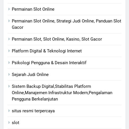
Permainan Slot Online
Permainan Slot Online, Strategi Judi Online, Panduan Slot
Gacor
Permainan Slot, Slot Online, Kasino, Slot Gacor
Platform Digital & Teknologi Internet
Psikologi Pengguna & Desain Interaktif
Sejarah Judi Online
Sistem Backup Digital,Stabilitas Platform
Online,Manajemen Infrastruktur Modern,Pengalaman
Pengguna Berkelanjutan
situs resmi terpercaya
slot