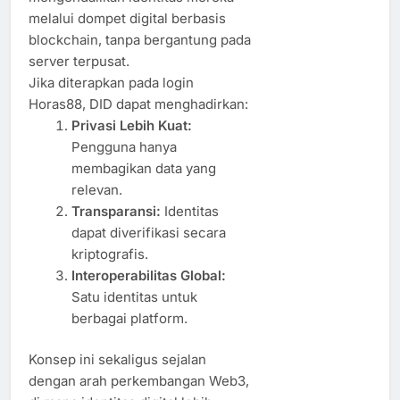
melalui dompet digital berbasis
blockchain, tanpa bergantung pada
server terpusat.
Jika diterapkan pada login
Horas88, DID dapat menghadirkan:
Privasi Lebih Kuat:
Pengguna hanya
membagikan data yang
relevan.
Transparansi:
Identitas
dapat diverifikasi secara
kriptografis.
Interoperabilitas Global:
Satu identitas untuk
berbagai platform.
Konsep ini sekaligus sejalan
dengan arah perkembangan Web3,