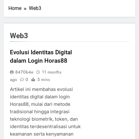
Home
Web3
Web3
Evolusi Identitas Digital
dalam Login Horas88
8470b4e
11 months
ago
0
5 mins
Artikel ini membahas evolusi
identitas digital dalam login
Horas88, mulai dari metode
tradisional hingga integrasi
teknologi biometrik, token, dan
identitas terdesentralisasi untuk
keamanan serta kenyamanan