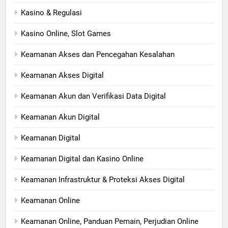
Kasino & Regulasi
Kasino Online, Slot Games
Keamanan Akses dan Pencegahan Kesalahan
Keamanan Akses Digital
Keamanan Akun dan Verifikasi Data Digital
Keamanan Akun Digital
Keamanan Digital
Keamanan Digital dan Kasino Online
Keamanan Infrastruktur & Proteksi Akses Digital
Keamanan Online
Keamanan Online, Panduan Pemain, Perjudian Online