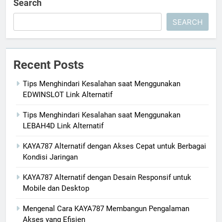
Search
SEARCH
Recent Posts
Tips Menghindari Kesalahan saat Menggunakan
EDWINSLOT Link Alternatif
Tips Menghindari Kesalahan saat Menggunakan
LEBAH4D Link Alternatif
KAYA787 Alternatif dengan Akses Cepat untuk Berbagai
Kondisi Jaringan
KAYA787 Alternatif dengan Desain Responsif untuk
Mobile dan Desktop
Mengenal Cara KAYA787 Membangun Pengalaman
Akses yang Efisien