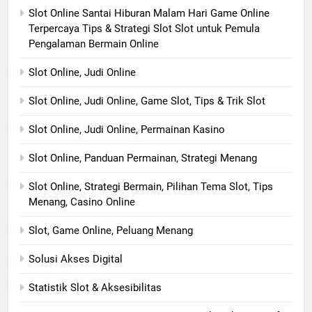
Slot Online Santai Hiburan Malam Hari Game Online
Terpercaya Tips & Strategi Slot Slot untuk Pemula
Pengalaman Bermain Online
Slot Online, Judi Online
Slot Online, Judi Online, Game Slot, Tips & Trik Slot
Slot Online, Judi Online, Permainan Kasino
Slot Online, Panduan Permainan, Strategi Menang
Slot Online, Strategi Bermain, Pilihan Tema Slot, Tips
Menang, Casino Online
Slot, Game Online, Peluang Menang
Solusi Akses Digital
Statistik Slot & Aksesibilitas