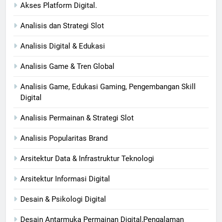
Akses Platform Digital.
Analisis dan Strategi Slot
Analisis Digital & Edukasi
Analisis Game & Tren Global
Analisis Game, Edukasi Gaming, Pengembangan Skill
Digital
Analisis Permainan & Strategi Slot
Analisis Popularitas Brand
Arsitektur Data & Infrastruktur Teknologi
Arsitektur Informasi Digital
Desain & Psikologi Digital
Desain Antarmuka Permainan Digital,Pengalaman