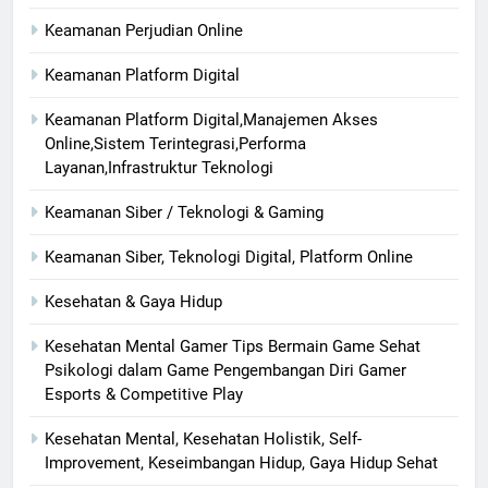
Keamanan Perjudian Online
Keamanan Platform Digital
Keamanan Platform Digital,Manajemen Akses
Online,Sistem Terintegrasi,Performa
Layanan,Infrastruktur Teknologi
Keamanan Siber / Teknologi & Gaming
Keamanan Siber, Teknologi Digital, Platform Online
Kesehatan & Gaya Hidup
Kesehatan Mental Gamer Tips Bermain Game Sehat
Psikologi dalam Game Pengembangan Diri Gamer
Esports & Competitive Play
Kesehatan Mental, Kesehatan Holistik, Self-
Improvement, Keseimbangan Hidup, Gaya Hidup Sehat