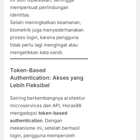
memperkuat perlindungan
identitas.
Selain meningkatkan keamanan,
biometrik juga menyederhanakan
proses login, karena pengguna
tidak perlu lagi mengingat atau
mengetikkan kata sandi.
Token-Based
Authentication: Akses yang
Lebih Fleksibel
Seiring berkembangnya arsitektur
microservices dan API, Horas88
mengadopsi
token-based
authentication
. Dengan
mekanisme ini, setelah berhasil
login, pengguna memperoleh