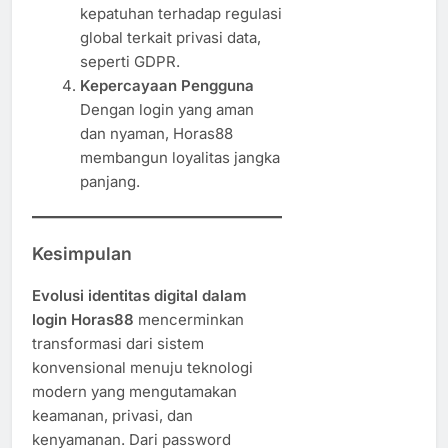
kepatuhan terhadap regulasi
global terkait privasi data,
seperti GDPR.
Kepercayaan Pengguna
Dengan login yang aman
dan nyaman, Horas88
membangun loyalitas jangka
panjang.
Kesimpulan
Evolusi identitas digital dalam
login Horas88
mencerminkan
transformasi dari sistem
konvensional menuju teknologi
modern yang mengutamakan
keamanan, privasi, dan
kenyamanan. Dari password