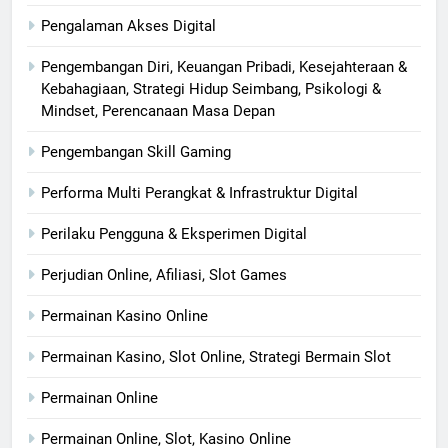
Pengalaman Akses Digital
Pengembangan Diri, Keuangan Pribadi, Kesejahteraan &
Kebahagiaan, Strategi Hidup Seimbang, Psikologi &
Mindset, Perencanaan Masa Depan
Pengembangan Skill Gaming
Performa Multi Perangkat & Infrastruktur Digital
Perilaku Pengguna & Eksperimen Digital
Perjudian Online, Afiliasi, Slot Games
Permainan Kasino Online
Permainan Kasino, Slot Online, Strategi Bermain Slot
Permainan Online
Permainan Online, Slot, Kasino Online