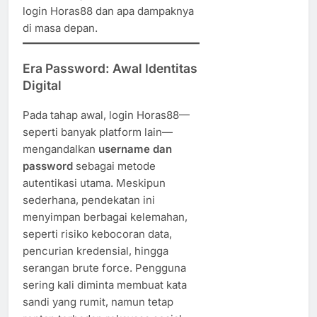
login Horas88 dan apa dampaknya
di masa depan.
Era Password: Awal Identitas
Digital
Pada tahap awal, login Horas88—
seperti banyak platform lain—
mengandalkan
username dan
password
sebagai metode
autentikasi utama. Meskipun
sederhana, pendekatan ini
menyimpan berbagai kelemahan,
seperti risiko kebocoran data,
pencurian kredensial, hingga
serangan brute force. Pengguna
sering kali diminta membuat kata
sandi yang rumit, namun tetap