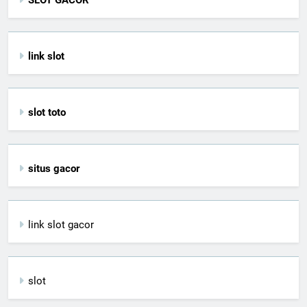
link slot
slot toto
situs gacor
link slot gacor
slot