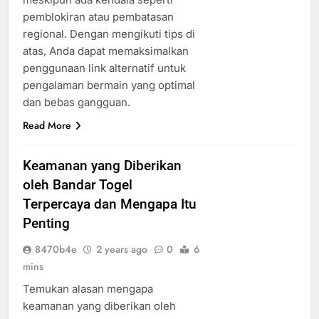
pemblokiran atau pembatasan
regional. Dengan mengikuti tips di
atas, Anda dapat memaksimalkan
penggunaan link alternatif untuk
pengalaman bermain yang optimal
dan bebas gangguan.
Read More
Keamanan yang Diberikan
oleh Bandar Togel
Terpercaya dan Mengapa Itu
Penting
8470b4e
2 years ago
0
6
mins
Temukan alasan mengapa
keamanan yang diberikan oleh