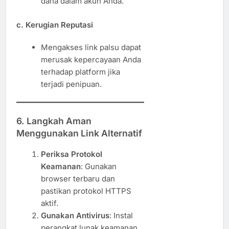
dana dalam akun Anda.
c. Kerugian Reputasi
Mengakses link palsu dapat
merusak kepercayaan Anda
terhadap platform jika
terjadi penipuan.
6. Langkah Aman
Menggunakan Link Alternatif
Periksa Protokol
Keamanan
: Gunakan
browser terbaru dan
pastikan protokol HTTPS
aktif.
Gunakan Antivirus
: Instal
perangkat lunak keamanan