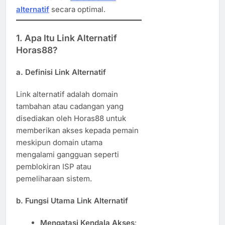
alternatif
secara optimal.
1. Apa Itu Link Alternatif
Horas88?
a. Definisi Link Alternatif
Link alternatif adalah domain
tambahan atau cadangan yang
disediakan oleh Horas88 untuk
memberikan akses kepada pemain
meskipun domain utama
mengalami gangguan seperti
pemblokiran ISP atau
pemeliharaan sistem.
b. Fungsi Utama Link Alternatif
Mengatasi Kendala Akses
: