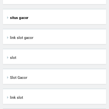
situs gacor
link slot gacor
slot
Slot Gacor
link slot