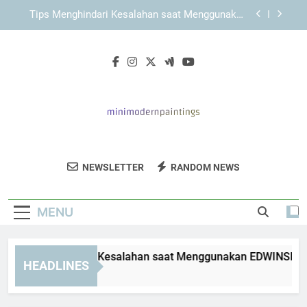
Skip
KAYA787 Alternatif dengan Akses Cepat untuk
to
Berbagai Kondisi Jaringan
content
KAYA787 Alternatif dengan Desain Responsif
untuk Mobile dan Desktop
Tips Menghindari Kesalahan saat Menggunakan
EDWINSLOT Link Alternatif
Tips Menghindari Kesalahan saat Menggunakan
LEBAH4D Link Alternatif
KAYA787 Alternatif dengan Akses Cepat untuk
Berbagai Kondisi Jaringan
Mini Modern
Temukan Seni Lukisan Modern Yang Unik Di
KAYA787 Alternatif dengan Desain Responsif
NEWSLETTER
RANDOM NEWS
Paintings
untuk Mobile dan Desktop
Mini Modern Paintings.
MENU
ps Menghindari Kesalahan saat Menggunakan EDWINSLOT Link
HEADLINES
Weeks Ago