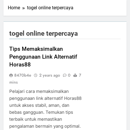
Home
togel online terpercaya
togel online terpercaya
Tips Memaksimalkan
Penggunaan Link Alternatif
Horas88
8470b4e
2 years ago
0
7
mins
Pelajari cara memaksimalkan
penggunaan link alternatif Horas88
untuk akses stabil, aman, dan
bebas gangguan. Temukan tips
terbaik untuk memastikan
pengalaman bermain yang optimal.