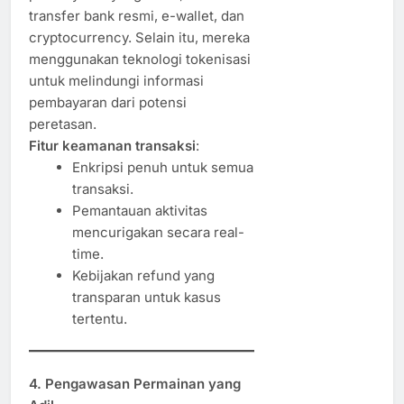
transfer bank resmi, e-wallet, dan
cryptocurrency. Selain itu, mereka
menggunakan teknologi tokenisasi
untuk melindungi informasi
pembayaran dari potensi
peretasan.
Fitur keamanan transaksi
:
Enkripsi penuh untuk semua
transaksi.
Pemantauan aktivitas
mencurigakan secara real-
time.
Kebijakan refund yang
transparan untuk kasus
tertentu.
4.
Pengawasan Permainan yang