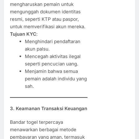
mengharuskan pemain untuk
mengunggah dokumen identitas
resmi, seperti KTP atau paspor,
untuk memverifikasi akun mereka.
Tujuan KYC
:
Menghindari pendaftaran
akun palsu.
Mencegah aktivitas ilegal
seperti pencucian uang.
Menjamin bahwa semua
pemain adalah individu yang
sah.
3.
Keamanan Transaksi Keuangan
Bandar togel terpercaya
menawarkan berbagai metode
pembayaran yang aman, termasuk