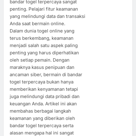
bandar togel terpercaya sangat
penting. Pelajari fitur keamanan
yang melindungi data dan transaksi
Anda saat bermain online.
Dalam dunia togel online yang
terus berkembang, keamanan
menjadi salah satu aspek paling
penting yang harus diperhatikan
oleh setiap pemain. Dengan
maraknya kasus penipuan dan
ancaman siber, bermain di bandar
togel terpercaya bukan hanya
memberikan kenyamanan tetapi
juga melindungi data pribadi dan
keuangan Anda. Artikel ini akan
membahas berbagai langkah
keamanan yang diberikan oleh
bandar togel terpercaya serta
alasan mengapa hal ini sangat