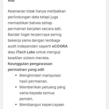
Adil
Keamanan tidak hanya melibatkan
perlindungan data tetapi juga
memastikan bahwa setiap
permainan berjalan secara adil.
Bandar togel terpercaya sering
bekerja sama dengan lembaga
audit independen seperti
eCOGRA
atau
iTech Labs
untuk menguji
keadilan sistem mereka.
Keunggulan pengawasan
permainan yang adil
:
Menghindari manipulasi
hasil permainan.
Memberikan peluang yang
sama kepada semua
pemain.
Membangun kepercayaan