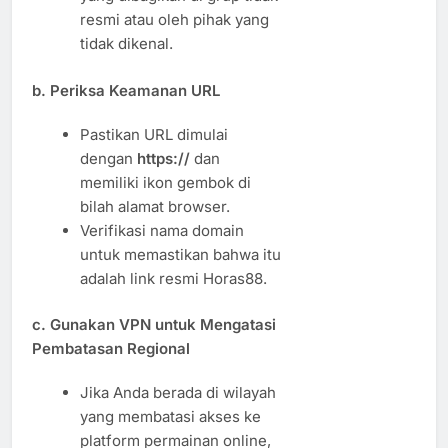
resmi atau oleh pihak yang
tidak dikenal.
b. Periksa Keamanan URL
Pastikan URL dimulai
dengan
https://
dan
memiliki ikon gembok di
bilah alamat browser.
Verifikasi nama domain
untuk memastikan bahwa itu
adalah link resmi Horas88.
c. Gunakan VPN untuk Mengatasi
Pembatasan Regional
Jika Anda berada di wilayah
yang membatasi akses ke
platform permainan online,