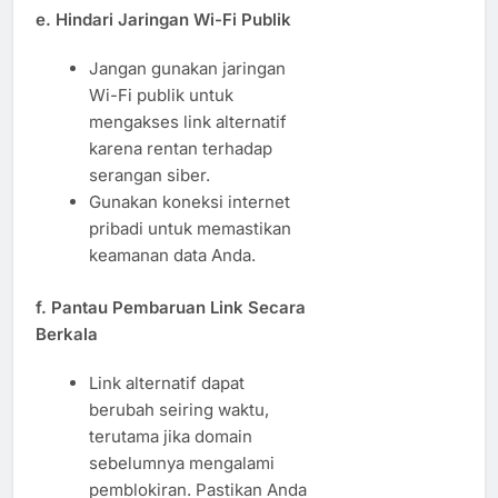
e. Hindari Jaringan Wi-Fi Publik
Jangan gunakan jaringan
Wi-Fi publik untuk
mengakses link alternatif
karena rentan terhadap
serangan siber.
Gunakan koneksi internet
pribadi untuk memastikan
keamanan data Anda.
f. Pantau Pembaruan Link Secara
Berkala
Link alternatif dapat
berubah seiring waktu,
terutama jika domain
sebelumnya mengalami
pemblokiran. Pastikan Anda