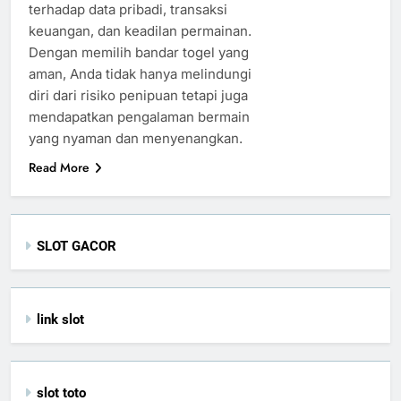
terhadap data pribadi, transaksi
keuangan, dan keadilan permainan.
Dengan memilih bandar togel yang
aman, Anda tidak hanya melindungi
diri dari risiko penipuan tetapi juga
mendapatkan pengalaman bermain
yang nyaman dan menyenangkan.
Read More
SLOT GACOR
link slot
slot toto