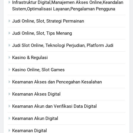
Infrastruktur Digital,Manajemen Akses Online,Keandalan
Sistem,Optimalisasi Layanan,Pengalaman Pengguna
Judi Online, Slot, Strategi Permainan
Judi Online, Slot, Tips Menang
Judi Slot Online, Teknologi Perjudian, Platform Judi
Kasino & Regulasi
Kasino Online, Slot Games
Keamanan Akses dan Pencegahan Kesalahan
Keamanan Akses Digital
Keamanan Akun dan Verifikasi Data Digital
Keamanan Akun Digital
Keamanan Digital