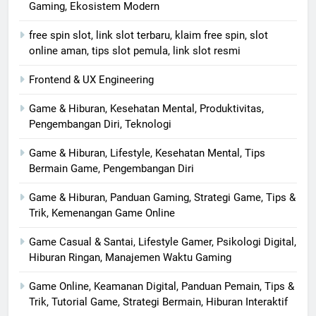
Gaming, Ekosistem Modern
free spin slot, link slot terbaru, klaim free spin, slot
online aman, tips slot pemula, link slot resmi
Frontend & UX Engineering
Game & Hiburan, Kesehatan Mental, Produktivitas,
Pengembangan Diri, Teknologi
Game & Hiburan, Lifestyle, Kesehatan Mental, Tips
Bermain Game, Pengembangan Diri
Game & Hiburan, Panduan Gaming, Strategi Game, Tips &
Trik, Kemenangan Game Online
Game Casual & Santai, Lifestyle Gamer, Psikologi Digital,
Hiburan Ringan, Manajemen Waktu Gaming
Game Online, Keamanan Digital, Panduan Pemain, Tips &
Trik, Tutorial Game, Strategi Bermain, Hiburan Interaktif