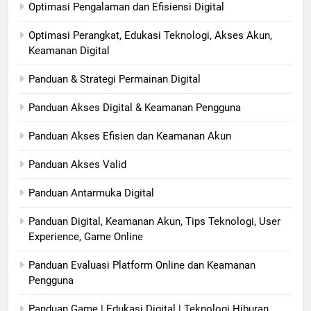
Optimasi Pengalaman dan Efisiensi Digital
Optimasi Perangkat, Edukasi Teknologi, Akses Akun,
Keamanan Digital
Panduan & Strategi Permainan Digital
Panduan Akses Digital & Keamanan Pengguna
Panduan Akses Efisien dan Keamanan Akun
Panduan Akses Valid
Panduan Antarmuka Digital
Panduan Digital, Keamanan Akun, Tips Teknologi, User
Experience, Game Online
Panduan Evaluasi Platform Online dan Keamanan
Pengguna
Panduan Game | Edukasi Digital | Teknologi Hiburan