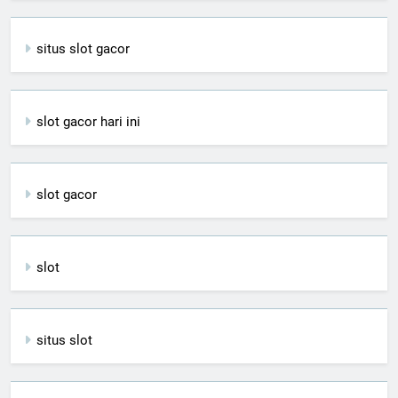
situs slot gacor
slot gacor hari ini
slot gacor
slot
situs slot