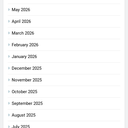
May 2026
April 2026
March 2026
February 2026
January 2026
December 2025
November 2025
October 2025
September 2025
August 2025
July 2025