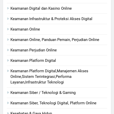
Keamanan Digital dan Kasino Online
Keamanan Infrastruktur & Proteksi Akses Digital
Keamanan Online
Keamanan Online, Panduan Pemain, Perjudian Online
Keamanan Perjudian Online
Keamanan Platform Digital
Keamanan Platform Digital,Manajemen Akses
Online,Sistem Terintegrasi,Performa
Layanan,Infrastruktur Teknologi
Keamanan Siber / Teknologi & Gaming
Keamanan Siber, Teknologi Digital, Platform Online
Kesehatan & Gaya Hidup