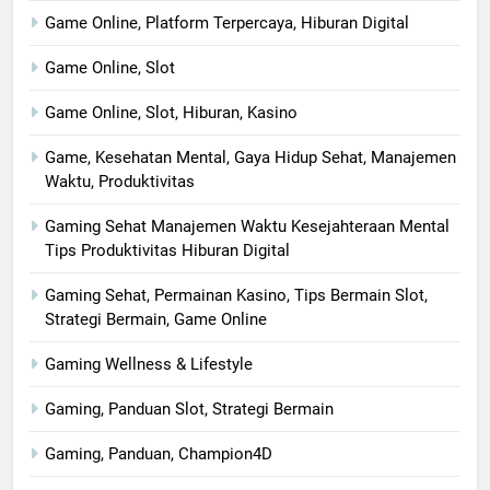
Game Online, Platform Terpercaya, Hiburan Digital
Game Online, Slot
Game Online, Slot, Hiburan, Kasino
Game, Kesehatan Mental, Gaya Hidup Sehat, Manajemen
Waktu, Produktivitas
Gaming Sehat Manajemen Waktu Kesejahteraan Mental
Tips Produktivitas Hiburan Digital
Gaming Sehat, Permainan Kasino, Tips Bermain Slot,
Strategi Bermain, Game Online
Gaming Wellness & Lifestyle
Gaming, Panduan Slot, Strategi Bermain
Gaming, Panduan, Champion4D