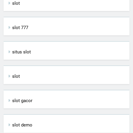
slot
slot 777
situs slot
slot
slot gacor
slot demo