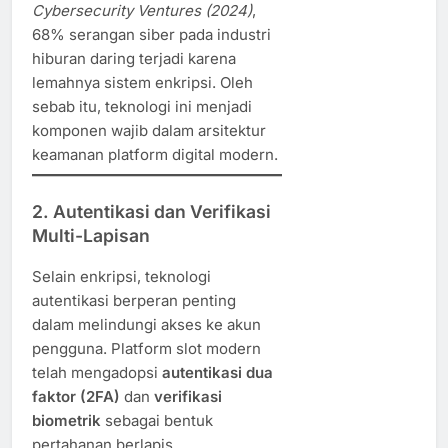
Cybersecurity Ventures (2024)
,
68% serangan siber pada industri
hiburan daring terjadi karena
lemahnya sistem enkripsi. Oleh
sebab itu, teknologi ini menjadi
komponen wajib dalam arsitektur
keamanan platform digital modern.
2. Autentikasi dan Verifikasi
Multi-Lapisan
Selain enkripsi, teknologi
autentikasi berperan penting
dalam melindungi akses ke akun
pengguna. Platform slot modern
telah mengadopsi
autentikasi dua
faktor (2FA)
dan
verifikasi
biometrik
sebagai bentuk
pertahanan berlapis.