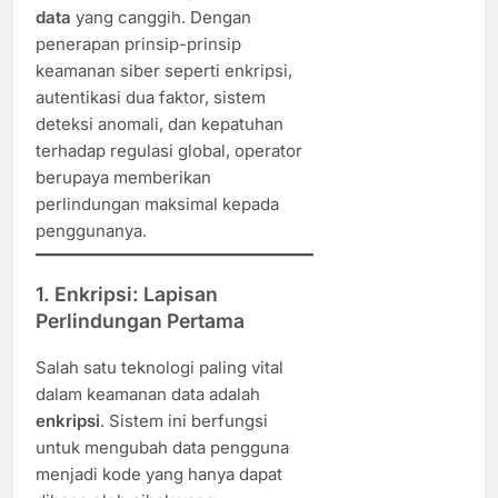
data
yang canggih. Dengan
penerapan prinsip-prinsip
keamanan siber seperti enkripsi,
autentikasi dua faktor, sistem
deteksi anomali, dan kepatuhan
terhadap regulasi global, operator
berupaya memberikan
perlindungan maksimal kepada
penggunanya.
1. Enkripsi: Lapisan
Perlindungan Pertama
Salah satu teknologi paling vital
dalam keamanan data adalah
enkripsi
. Sistem ini berfungsi
untuk mengubah data pengguna
menjadi kode yang hanya dapat