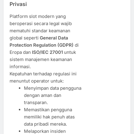
Privasi
Platform slot modern yang
beroperasi secara legal wajib
mematuhi standar keamanan
global seperti
General Data
Protection Regulation (GDPR)
di
Eropa dan
ISO/IEC 27001
untuk
sistem manajemen keamanan
informasi.
Kepatuhan terhadap regulasi ini
menuntut operator untuk:
Menyimpan data pengguna
dengan aman dan
transparan.
Memastikan pengguna
memiliki hak penuh atas
data pribadi mereka.
Melaporkan insiden