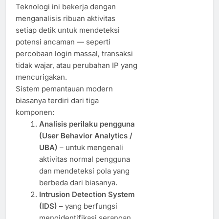
Teknologi ini bekerja dengan
menganalisis ribuan aktivitas
setiap detik untuk mendeteksi
potensi ancaman — seperti
percobaan login massal, transaksi
tidak wajar, atau perubahan IP yang
mencurigakan.
Sistem pemantauan modern
biasanya terdiri dari tiga
komponen:
Analisis perilaku pengguna
(User Behavior Analytics /
UBA)
– untuk mengenali
aktivitas normal pengguna
dan mendeteksi pola yang
berbeda dari biasanya.
Intrusion Detection System
(IDS)
– yang berfungsi
mengidentifikasi serangan