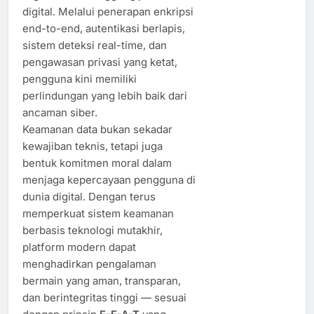
digital. Melalui penerapan enkripsi
end-to-end, autentikasi berlapis,
sistem deteksi real-time, dan
pengawasan privasi yang ketat,
pengguna kini memiliki
perlindungan yang lebih baik dari
ancaman siber.
Keamanan data bukan sekadar
kewajiban teknis, tetapi juga
bentuk komitmen moral dalam
menjaga kepercayaan pengguna di
dunia digital. Dengan terus
memperkuat sistem keamanan
berbasis teknologi mutakhir,
platform modern dapat
menghadirkan pengalaman
bermain yang aman, transparan,
dan berintegritas tinggi — sesuai