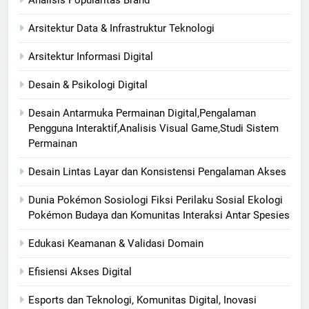
Analisis Popularitas Brand
Arsitektur Data & Infrastruktur Teknologi
Arsitektur Informasi Digital
Desain & Psikologi Digital
Desain Antarmuka Permainan Digital,Pengalaman
Pengguna Interaktif,Analisis Visual Game,Studi Sistem
Permainan
Desain Lintas Layar dan Konsistensi Pengalaman Akses
Dunia Pokémon Sosiologi Fiksi Perilaku Sosial Ekologi
Pokémon Budaya dan Komunitas Interaksi Antar Spesies
Edukasi Keamanan & Validasi Domain
Efisiensi Akses Digital
Esports dan Teknologi, Komunitas Digital, Inovasi