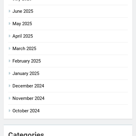
June 2025
May 2025
April 2025
March 2025
February 2025
January 2025
December 2024
November 2024
October 2024
Categories