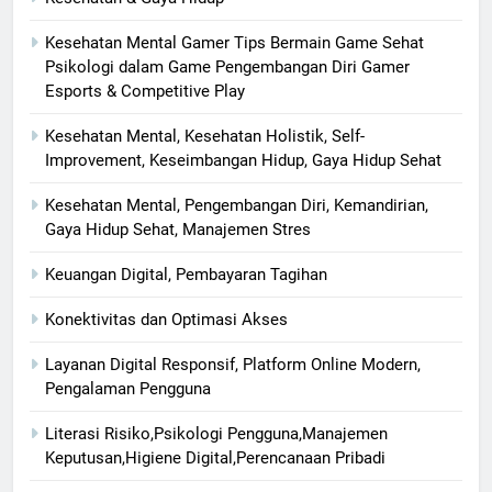
Kesehatan Mental Gamer Tips Bermain Game Sehat
Psikologi dalam Game Pengembangan Diri Gamer
Esports & Competitive Play
Kesehatan Mental, Kesehatan Holistik, Self-
Improvement, Keseimbangan Hidup, Gaya Hidup Sehat
Kesehatan Mental, Pengembangan Diri, Kemandirian,
Gaya Hidup Sehat, Manajemen Stres
Keuangan Digital, Pembayaran Tagihan
Konektivitas dan Optimasi Akses
Layanan Digital Responsif, Platform Online Modern,
Pengalaman Pengguna
Literasi Risiko,Psikologi Pengguna,Manajemen
Keputusan,Higiene Digital,Perencanaan Pribadi